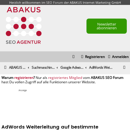
Herzlich willkommen im
SEO Forum
der ABAKUS Internet Marketing GmbH
Newsletter
abonnieren
Registrieren
Anmelden
S
ABAKUS Foren-Übersicht
Suchmaschinenmarketing (SEM) / Suchmaschinenoptimierung (SEO)
Google Adwords & Facebook Ads, Yahoo!, Microsoft adCenter
AdWords Weiterleitung auf bestimmte Produktseite
u
registrieren
registriertes Mitglied
c
h
Anzeige
e
AdWords Weiterleitung auf bestimmte