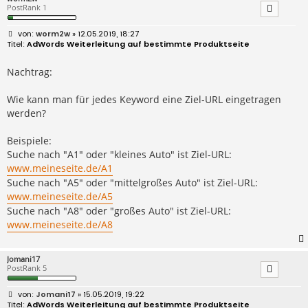
PostRank 1
B
worm2w
» 12.05.2019, 18:27
e
AdWords Weiterleitung auf bestimmte Produktseite
i
t
r
Nachtrag:
a
g
Wie kann man für jedes Keyword eine Ziel-URL eingetragen
werden?
Beispiele:
Suche nach "A1" oder "kleines Auto" ist Ziel-URL:
www.meineseite.de/A1
Suche nach "A5" oder "mittelgroßes Auto" ist Ziel-URL:
www.meineseite.de/A5
Suche nach "A8" oder "großes Auto" ist Ziel-URL:
www.meineseite.de/A8
Jomani17
PostRank 5
B
Jomani17
» 15.05.2019, 19:22
e
AdWords Weiterleitung auf bestimmte Produktseite