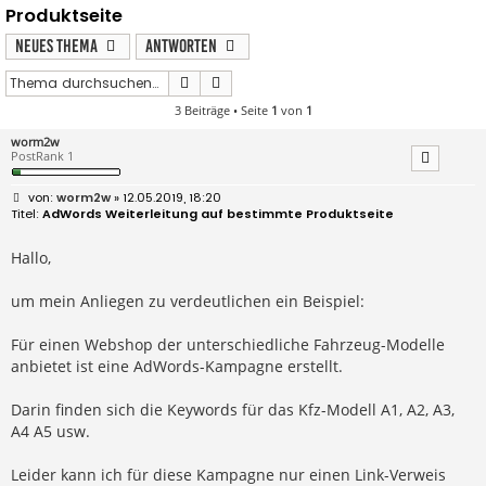
Produktseite
Neues Thema
Antworten
Suche
Erweiterte Suche
3 Beiträge • Seite
1
von
1
worm2w
PostRank 1
B
worm2w
» 12.05.2019, 18:20
e
AdWords Weiterleitung auf bestimmte Produktseite
i
t
r
Hallo,
a
g
um mein Anliegen zu verdeutlichen ein Beispiel:
Für einen Webshop der unterschiedliche Fahrzeug-Modelle
anbietet ist eine AdWords-Kampagne erstellt.
Darin finden sich die Keywords für das Kfz-Modell A1, A2, A3,
A4 A5 usw.
Leider kann ich für diese Kampagne nur einen Link-Verweis