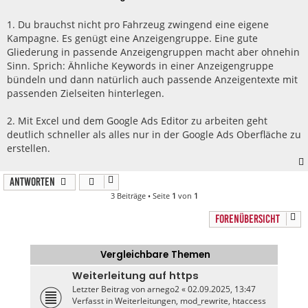
i
t
r
1. Du brauchst nicht pro Fahrzeug zwingend eine eigene
a
Kampagne. Es genügt eine Anzeigengruppe. Eine gute
g
Gliederung in passende Anzeigengruppen macht aber ohnehin
Sinn. Sprich: Ähnliche Keywords in einer Anzeigengruppe
bündeln und dann natürlich auch passende Anzeigentexte mit
passenden Zielseiten hinterlegen.
2. Mit Excel und dem Google Ads Editor zu arbeiten geht
deutlich schneller als alles nur in der Google Ads Oberfläche zu
erstellen.
Antworten
3 Beiträge • Seite
1
von
1
FORENÜBERSICHT
Vergleichbare Themen
Weiterleitung auf https
Letzter Beitrag von
arnego2
«
02.09.2025, 13:47
Verfasst in
Weiterleitungen, mod_rewrite, htaccess