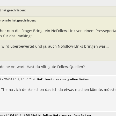
t hat geschrieben:
eroninfo hat geschrieben:
her nun die Frage: Bringt ein NoFollow-Link von einem Presseportal
s für das Ranking?
is wird überbewertet und ja, auch Nofollow-LInks bringen was...
deine Antwort. Hast du vllt. gute Follow-Quellen?
t
» 25.04.2019, 20:16
NoFollow Links von großen Seiten
 Thema , ich denke schon das ich da etwas machen könnte, müsste
as
» 28.04.2019, 12:58
NoFollow Links von großen Seiten