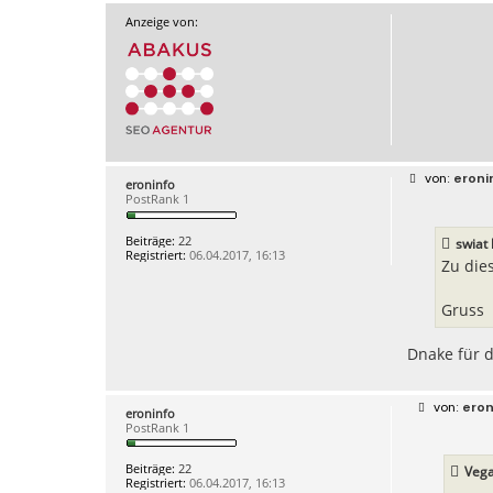
Anzeige von:
B
eroni
eroninfo
e
PostRank 1
i
t
r
Beiträge:
22
swiat 
a
Registriert:
06.04.2017, 16:13
g
Zu die
Gruss
Dnake für 
B
eron
eroninfo
e
PostRank 1
i
t
r
Beiträge:
22
Vega
a
Registriert:
06.04.2017, 16:13
g