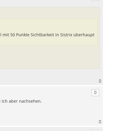
h
o
b
e
n
 mit 50 Punkte Sichtbarkeit in Sistrix überhaupt
N
a
c
h
 ich aber nachsehen.
o
b
e
n
N
a