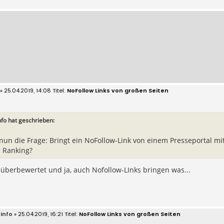
» 25.04.2019, 14:08
NoFollow Links von großen Seiten
nfo hat geschrieben:
nun die Frage: Bringt ein NoFollow-Link von einem Presseportal mit
s Ranking?
d überbewertet und ja, auch Nofollow-LInks bringen was...
info
» 25.04.2019, 16:21
NoFollow Links von großen Seiten