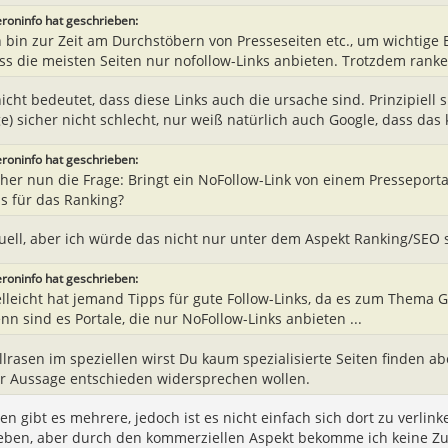
eroninfo hat geschrieben:
h bin zur Zeit am Durchstöbern von Presseseiten etc., um wichtige Ba
ss die meisten Seiten nur nofollow-Links anbieten. Trotzdem ranken
icht bedeutet, dass diese Links auch die ursache sind. Prinzipiell s
e) sicher nicht schlecht, nur weiß natürlich auch Google, dass das 
eroninfo hat geschrieben:
her nun die Frage: Bringt ein NoFollow-Link von einem Presseportal
s für das Ranking?
uell, aber ich würde das nicht nur unter dem Aspekt Ranking/SEO 
eroninfo hat geschrieben:
elleicht hat jemand Tipps für gute Follow-Links, da es zum Thema G
nn sind es Portale, die nur NoFollow-Links anbieten ...
llrasen im speziellen wirst Du kaum spezialisierte Seiten finden
r Aussage entschieden widersprechen wollen.
en gibt es mehrere, jedoch ist es nicht einfach sich dort zu verlin
eben, aber durch den kommerziellen Aspekt bekomme ich keine Zu