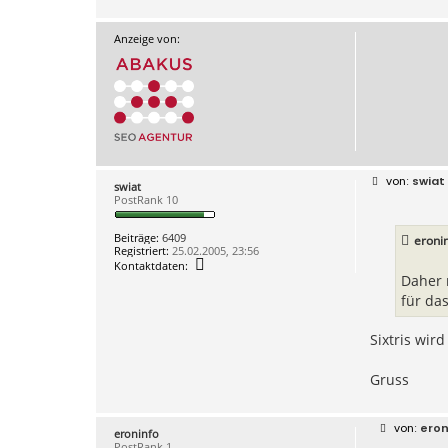
Anzeige von:
B
swiat
swiat
e
PostRank 10
i
t
r
Beiträge:
6409
eroni
a
Registriert:
25.02.2005, 23:56
g
K
Kontaktdaten:
o
Daher 
n
für da
t
a
k
Sixtris wir
t
d
a
Gruss
t
e
n
v
B
eron
o
eroninfo
e
n
PostRank 1