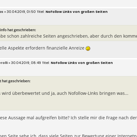
as
» 30.04.2019, 01:50
NoFollow Links von großen Seiten
info hat geschrieben:
abe schon zahlreiche Seiten angeschrieben, aber durch den komme
le Aspekte erfordern finanzielle Anreize
rolli
» 30.04.2019, 08:49
NoFollow Links von großen Seiten
t hat geschrieben:
is wird überbewertet und ja, auch Nofollow-LInks bringen was...
iese Aussage mal aufgreifen bitte? Ich stelle mir die Frage nach der
nen Seite sehe ich, dass viele Seiten zur Bewertung einer Internetp