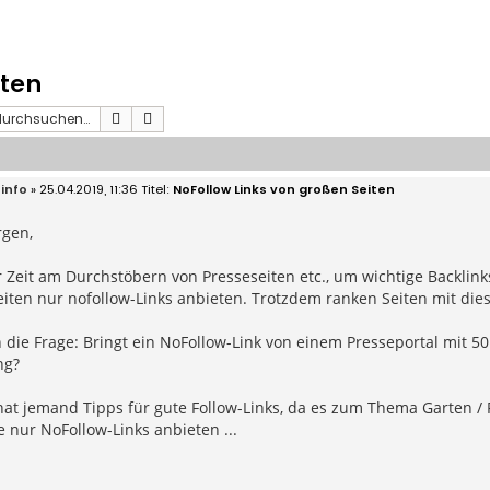
iten
Suche
Erweiterte Suche
info
» 25.04.2019, 11:36
NoFollow Links von großen Seiten
gen,
r Zeit am Durchstöbern von Presseseiten etc., um wichtige Backlinks
iten nur nofollow-Links anbieten. Trotzdem ranken Seiten mit dies
die Frage: Bringt ein NoFollow-Link von einem Presseportal mit 50 
ng?
 hat jemand Tipps für gute Follow-Links, da es zum Thema Garten /
ie nur NoFollow-Links anbieten ...