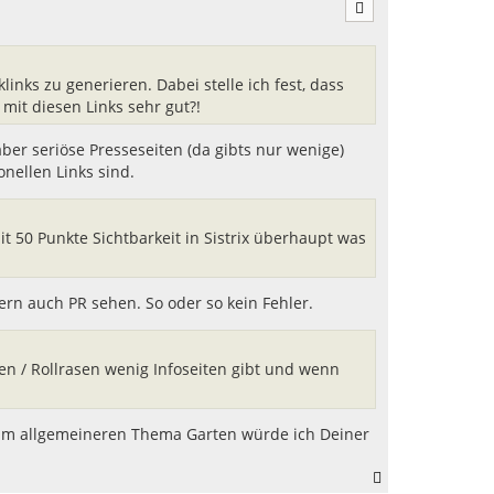
c
h
o
b
e
inks zu generieren. Dabei stelle ich fest, dass
n
mit diesen Links sehr gut?!
aber seriöse Presseseiten (da gibts nur wenige)
onellen Links sind.
t 50 Punkte Sichtbarkeit in Sistrix überhaupt was
rn auch PR sehen. So oder so kein Fehler.
en / Rollrasen wenig Infoseiten gibt und wenn
 zum allgemeineren Thema Garten würde ich Deiner
N