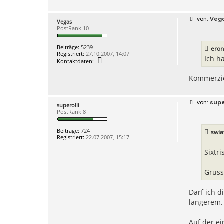
B
Veg
Vegas
e
PostRank 10
i
t
r
Beiträge:
5239
eron
a
Registriert:
27.10.2007, 14:07
g
Ich h
K
Kontaktdaten:
o
n
Kommerziel
t
a
k
t
B
supe
d
superolli
e
a
PostRank 8
i
t
t
e
r
Beiträge:
724
n
swia
a
Registriert:
22.07.2007, 15:17
v
g
o
n
Sixtr
V
e
g
Gruss
a
s
Darf ich d
längerem.
Auf der ei