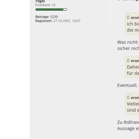
Vegas
k
e
PostRank 10
t
i
d
t
a
r
Beiträge:
5239
eron
t
a
Registriert:
27.10.2007, 14:07
e
g
ich b
n
die m
v
o
n
Was nicht 
s
w
sicher nic
i
a
t
eron
Daher
für d
Eventuell,
eron
Viell
sind e
Zu Rollras
Aussage e