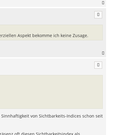
N
a
c
h
o
b
e
rziellen Aspekt bekomme ich keine Zusage.
n
N
a
c
h
o
b
e
n
 Sinnhaftigkeit von Sichtbarkeits-Indices schon seit
räsenz oft diesen Sichtbarkeitsindex als