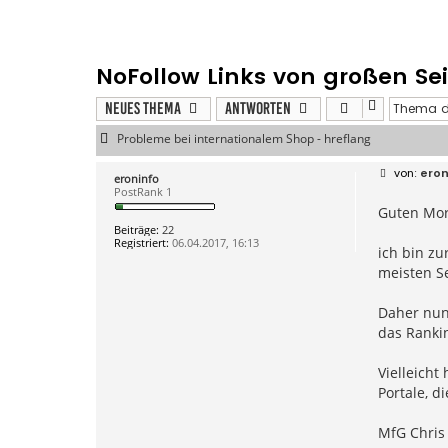
NoFollow Links von großen Se
Neues Thema
Antworten
Probleme bei internationalem Shop - hreflang
B
eron
eroninfo
e
PostRank 1
i
Guten Mor
t
r
Beiträge:
22
a
Registriert:
06.04.2017, 16:13
g
ich bin zu
meisten Se
Daher nun 
das Ranki
Vielleicht
Portale, d
MfG Chris