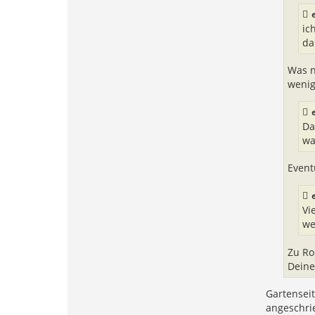
ic
da
Was n
wenig
Da
wa
Event
Vi
we
Zu Ro
Deine
Gartenseit
angeschri