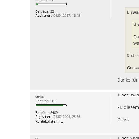
i
s
t
w
r
i
Beiträge:
22
swia
a
a
Registriert:
06.04.2017, 16:13
g
t
Da
wa
Sixtr
Gruss
Danke für 
B
swia
swiat
e
PostRank 10
i
Zu diesem
t
r
Beiträge:
6409
a
Registriert:
25.02.2005, 23:56
g
Gruss
K
Kontaktdaten:
o
n
t
a
B
Veg