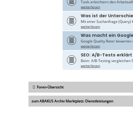
Tools erleichtern den Arbeitsal
weiterlesen
Was ist der Untersch
Mit einer Suchanfrage (Query) 
weiterlesen
Was macht ein Google
Google Quality Rater bewerten d
weiterlesen
SEO: A/B-Tests erklärt
Beim A/B-Testing vergleichen S
weiterlesen
Foren-Übersicht
zum ABAKUS Archiv Marktplatz: Dienstleistungen