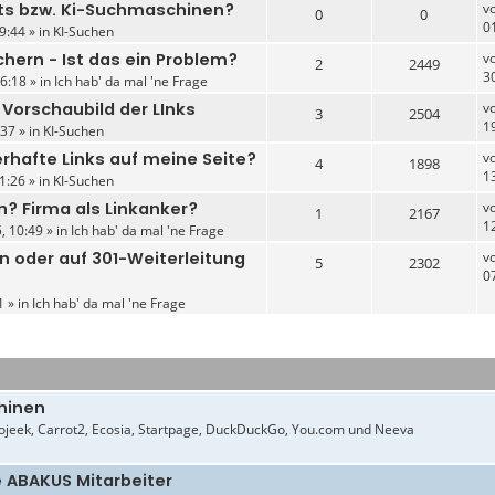
ts bzw. Ki-Suchmaschinen?
v
0
0
0
9:44 » in
KI-Suchen
hern - Ist das ein Problem?
v
2
2449
3
6:18 » in
Ich hab' da mal 'ne Frage
 Vorschaubild der LInks
v
3
2504
1
37 » in
KI-Suchen
erhafte Links auf meine Seite?
v
4
1898
1
1:26 » in
KI-Suchen
n? Firma als Linkanker?
v
1
2167
1
, 10:49 » in
Ich hab' da mal 'ne Frage
n oder auf 301-Weiterleitung
v
5
2302
0
1 » in
Ich hab' da mal 'ne Frage
hinen
jeek, Carrot2, Ecosia, Startpage, DuckDuckGo, You.com und Neeva
e ABAKUS Mitarbeiter