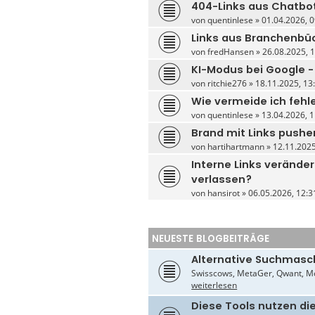
404-Links aus Chatbo
von
quentinlese
» 01.04.2026, 0
Links aus Branchenbüc
von
fredHansen
» 26.08.2025, 1
KI-Modus bei Google -
von
ritchie276
» 18.11.2025, 13:
Wie vermeide ich fehl
von
quentinlese
» 13.04.2026, 1
Brand mit Links pushe
von
hartihartmann
» 12.11.2025
Interne Links veränder
verlassen?
von
hansirot
» 06.05.2026, 12:3
NEUESTE BLOGBEITRÄGE
Alternative Suchmasc
Swisscows, MetaGer, Qwant, Mo
weiterlesen
Diese Tools nutzen di