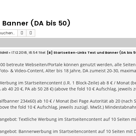
d Banner (DA bis 50)
Suche
Erweiterte Suche
ldHil
» 17.12.2018, 18:54
[B] Startseiten-Links Text und Banner (DA bis 5
00 betreute Webseiten/Portale können genutzt werden, alle Seiten 
, Foto- & Video-Content, Alter bis 18 Jahre, DA zumeist 20-30, maxima
Werbung im Startseitencontent (i.R. 1 Block-Zeile) ab 8 € / Monat (
A ab 40 20 €, PA ab 50 28 €) (above the fold 10 € Aufschlag, jewei
lfbanner 234x60) ab 10 € / Monat (bei Page Autorität ab 20 (nach S
above the fold 10 € Aufschlag, jeweils zuzügl. MwSt.) Mindestabna
ngebot: Textliche Werbung im Startseitencontent auf 10 Seiten mit
ngebot: Bannerwerbung im Startseitencontent auf 10 Seiten mit DA