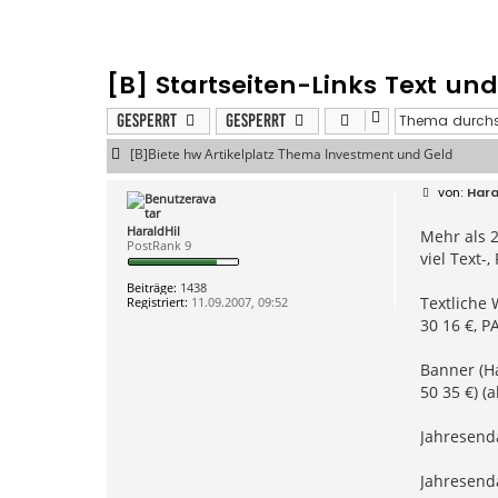
[B] Startseiten-Links Text un
Gesperrt
Gesperrt
[B]Biete hw Artikelplatz Thema Investment und Geld
B
Hara
e
i
HaraldHil
Mehr als 2
t
PostRank 9
r
viel Text-
a
g
Beiträge:
1438
Textliche 
Registriert:
11.09.2007, 09:52
30 16 €, P
Banner (Ha
50 35 €) (
Jahresenda
Jahresenda