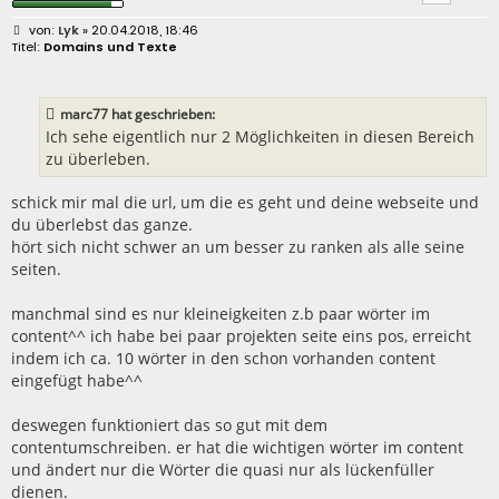
B
Lyk
» 20.04.2018, 18:46
e
Domains und Texte
i
t
r
a
marc77 hat geschrieben:
g
Ich sehe eigentlich nur 2 Möglichkeiten in diesen Bereich
zu überleben.
schick mir mal die url, um die es geht und deine webseite und
du überlebst das ganze.
hört sich nicht schwer an um besser zu ranken als alle seine
seiten.
manchmal sind es nur kleineigkeiten z.b paar wörter im
content^^ ich habe bei paar projekten seite eins pos, erreicht
indem ich ca. 10 wörter in den schon vorhanden content
eingefügt habe^^
deswegen funktioniert das so gut mit dem
contentumschreiben. er hat die wichtigen wörter im content
und ändert nur die Wörter die quasi nur als lückenfüller
dienen.