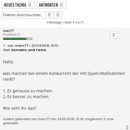
Neues Thema
Antworten
Suche
Erweiterte Suche
4 Beiträge • Seite
1
von
1
marc77
PostRank 9
B
marc77
» 20.04.2018, 10:51
e
Domains und Texte
i
t
r
Hallo,
a
g
was machen bei einem Konkurrent der mit Spam-Maßnahmen
rankt?
1, Es genauso zu machen.
2, Es besser zu machen.
Wie seht ihr das?
Zuletzt geändert von
marc77
am 24.05.2018, 15:16, insgesamt 2-mal
geändert.