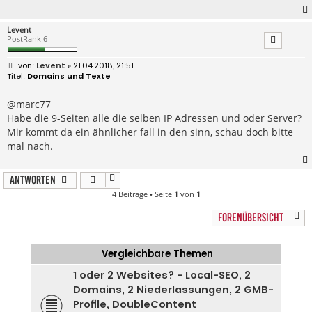
Levent
PostRank 6
B
Levent
» 21.04.2018, 21:51
e
Domains und Texte
i
t
r
@marc77
a
Habe die 9-Seiten alle die selben IP Adressen und oder Server?
g
Mir kommt da ein ähnlicher fall in den sinn, schau doch bitte
mal nach.
Antworten
4 Beiträge • Seite
1
von
1
FORENÜBERSICHT
Vergleichbare Themen
1 oder 2 Websites? - Local-SEO, 2
Domains, 2 Niederlassungen, 2 GMB-
Profile, DoubleContent