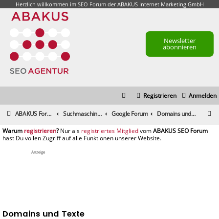
Herzlich willkommen im
SEO Forum
der ABAKUS Internet Marketing GmbH
Newsletter
abonnieren
Registrieren
Anmelden
S
ABAKUS Foren-Übersicht
Suchmaschinenmarketing (SEM) / Suchmaschinenoptimierung (SEO)
Google Forum
Domains und Texte
u
registrieren
registriertes Mitglied
c
h
Anzeige
e
Domains und Texte