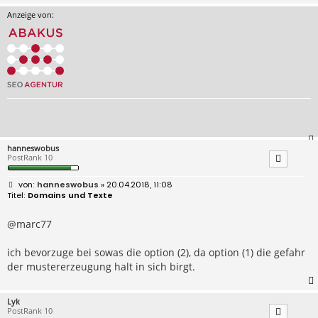
Anzeige von:
hanneswobus
PostRank 10
B
hanneswobus
» 20.04.2018, 11:08
e
Domains und Texte
i
t
r
@marc77
a
g
ich bevorzuge bei sowas die option (2), da option (1) die gefahr
der mustererzeugung halt in sich birgt.
Lyk
PostRank 10