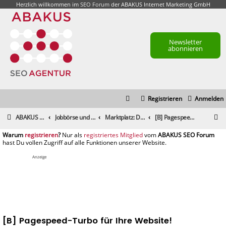
Herzlich willkommen im
SEO Forum
der ABAKUS Internet Marketing GmbH
Newsletter
abonnieren
Registrieren
Anmelden
S
ABAKUS Foren-Übersicht
Jobbörse und Marktplatz
Marktplatz: Dienstleistungen
[B] Pagespeed-Turbo für Ihre Website!
u
registrieren
registriertes Mitglied
c
h
Anzeige
e
[B] Pagespeed-Turbo für Ihre Website!