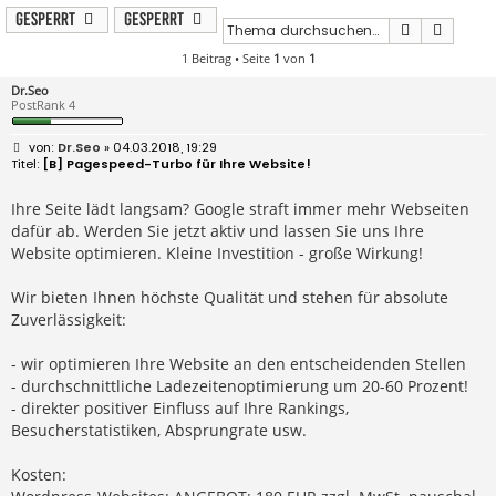
Gesperrt
Gesperrt
Suche
Erweit
1 Beitrag • Seite
1
von
1
Dr.Seo
PostRank 4
B
Dr.Seo
» 04.03.2018, 19:29
e
[B] Pagespeed-Turbo für Ihre Website!
i
t
r
Ihre Seite lädt langsam? Google straft immer mehr Webseiten
a
dafür ab. Werden Sie jetzt aktiv und lassen Sie uns Ihre
g
Website optimieren. Kleine Investition - große Wirkung!
Wir bieten Ihnen höchste Qualität und stehen für absolute
Zuverlässigkeit:
- wir optimieren Ihre Website an den entscheidenden Stellen
- durchschnittliche Ladezeitenoptimierung um 20-60 Prozent!
- direkter positiver Einfluss auf Ihre Rankings,
Besucherstatistiken, Absprungrate usw.
Kosten: