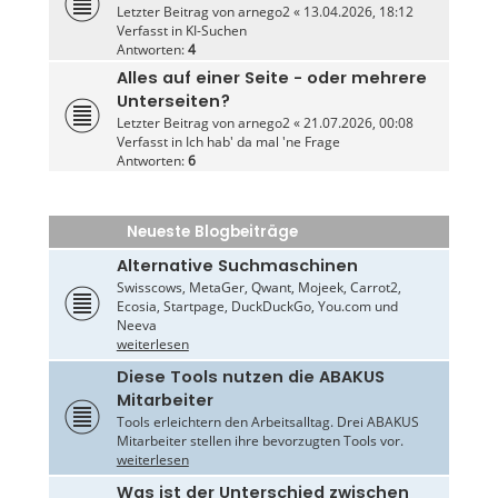
Letzter Beitrag von
arnego2
«
13.04.2026, 18:12
Verfasst in
KI-Suchen
Antworten:
4
Alles auf einer Seite - oder mehrere
Unterseiten?
Letzter Beitrag von
arnego2
«
21.07.2026, 00:08
Verfasst in
Ich hab' da mal 'ne Frage
Antworten:
6
Neueste Blogbeiträge
Alternative Suchmaschinen
Swisscows, MetaGer, Qwant, Mojeek, Carrot2,
Ecosia, Startpage, DuckDuckGo, You.com und
Neeva
weiterlesen
Diese Tools nutzen die ABAKUS
Mitarbeiter
Tools erleichtern den Arbeitsalltag. Drei ABAKUS
Mitarbeiter stellen ihre bevorzugten Tools vor.
weiterlesen
Was ist der Unterschied zwischen