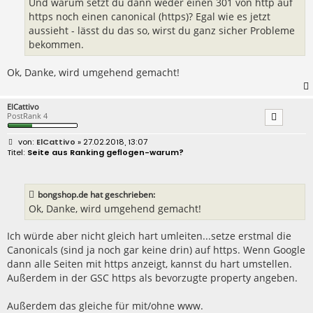
Und warum setzt du dann weder einen 301 von http auf
https noch einen canonical (https)? Egal wie es jetzt
aussieht - lässt du das so, wirst du ganz sicher Probleme
bekommen.
Ok, Danke, wird umgehend gemacht!
ElCattivo
PostRank 4
B
ElCattivo
» 27.02.2018, 13:07
e
Seite aus Ranking geflogen-warum?
i
t
r
a
bongshop.de hat geschrieben:
g
Ok, Danke, wird umgehend gemacht!
Ich würde aber nicht gleich hart umleiten...setze erstmal die
Canonicals (sind ja noch gar keine drin) auf https. Wenn Google
dann alle Seiten mit https anzeigt, kannst du hart umstellen.
Außerdem in der GSC https als bevorzugte property angeben.
Außerdem das gleiche für mit/ohne www.