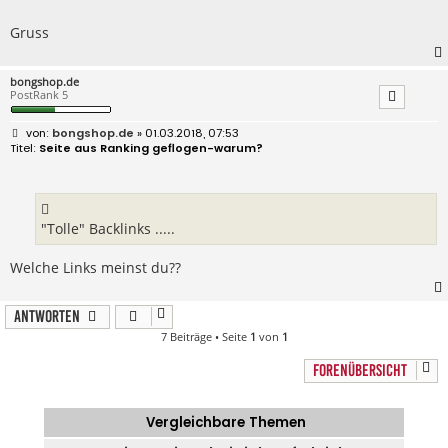
a
g
Gruss
bongshop.de
PostRank 5
B
bongshop.de
» 01.03.2018, 07:53
e
Seite aus Ranking geflogen-warum?
i
t
r
a
g
"Tolle" Backlinks .....
Welche Links meinst du??
Antworten
7 Beiträge • Seite
1
von
1
FORENÜBERSICHT
Vergleichbare Themen