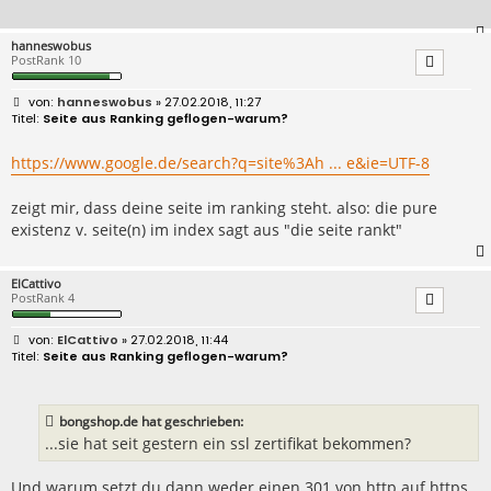
hanneswobus
PostRank 10
B
hanneswobus
» 27.02.2018, 11:27
e
Seite aus Ranking geflogen-warum?
i
t
r
https://www.google.de/search?q=site%3Ah ... e&ie=UTF-8
a
g
zeigt mir, dass deine seite im ranking steht. also: die pure
existenz v. seite(n) im index sagt aus "die seite rankt"
ElCattivo
PostRank 4
B
ElCattivo
» 27.02.2018, 11:44
e
Seite aus Ranking geflogen-warum?
i
t
r
a
bongshop.de hat geschrieben:
g
...sie hat seit gestern ein ssl zertifikat bekommen?
Und warum setzt du dann weder einen 301 von http auf https