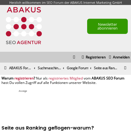
Herzlich willkommen im
SEO Forum
der ABAKUS Internet Marketing GmbH
Newsletter
abonnieren
Registrieren
Anmelden
S
ABAKUS Foren-Übersicht
Suchmaschinenmarketing (SEM) / Suchmaschinenoptimierung (SEO)
Google Forum
Seite aus Ranking geflogen-warum?
u
registrieren
registriertes Mitglied
c
h
Anzeige
e
Seite aus Ranking geflogen-warum?