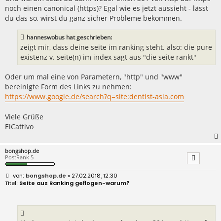
noch einen canonical (https)? Egal wie es jetzt aussieht - lässt
du das so, wirst du ganz sicher Probleme bekommen.
hanneswobus hat geschrieben:
zeigt mir, dass deine seite im ranking steht. also: die pure
existenz v. seite(n) im index sagt aus "die seite rankt"
Oder um mal eine von Parametern, "http" und "www"
bereinigte Form des Links zu nehmen:
https://www.google.de/search?q=site:dentist-asia.com
Viele Grüße
ElCattivo
bongshop.de
PostRank 5
B
bongshop.de
» 27.02.2018, 12:30
e
Seite aus Ranking geflogen-warum?
i
t
r
a
g