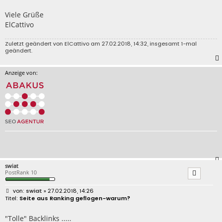
Viele Grüße
ElCattivo
Zuletzt geändert von
ElCattivo
am 27.02.2018, 14:32, insgesamt 1-mal
geändert.
Anzeige von:
swiat
PostRank 10
B
swiat
» 27.02.2018, 14:26
e
Seite aus Ranking geflogen-warum?
i
t
r
"Tolle" Backlinks .....