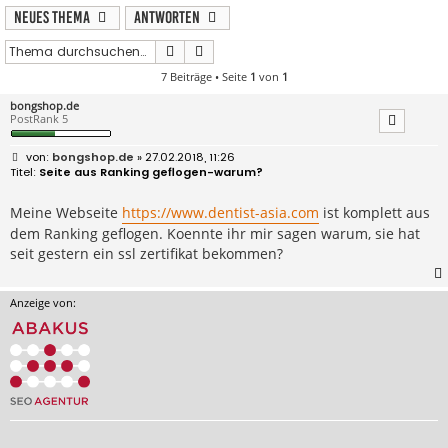
Neues Thema
Antworten
Suche
Erweiterte Suche
7 Beiträge • Seite
1
von
1
bongshop.de
PostRank 5
B
bongshop.de
» 27.02.2018, 11:26
e
Seite aus Ranking geflogen-warum?
i
t
r
Meine Webseite
https://www.dentist-asia.com
ist komplett aus
a
dem Ranking geflogen. Koennte ihr mir sagen warum, sie hat
g
seit gestern ein ssl zertifikat bekommen?
Anzeige von: