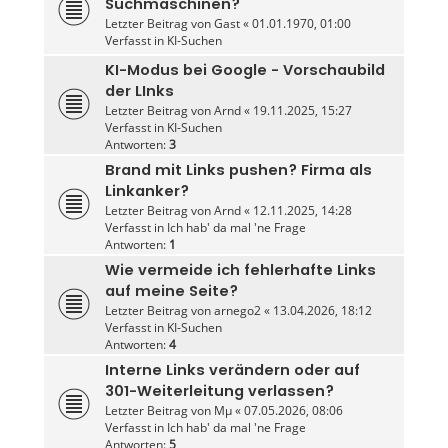
Suchmaschinen?
Letzter Beitrag von
Gast
«
01.01.1970, 01:00
Verfasst in
KI-Suchen
KI-Modus bei Google - Vorschaubild
der LInks
Letzter Beitrag von
Arnd
«
19.11.2025, 15:27
Verfasst in
KI-Suchen
Antworten:
3
Brand mit Links pushen? Firma als
Linkanker?
Letzter Beitrag von
Arnd
«
12.11.2025, 14:28
Verfasst in
Ich hab' da mal 'ne Frage
Antworten:
1
Wie vermeide ich fehlerhafte Links
auf meine Seite?
Letzter Beitrag von
arnego2
«
13.04.2026, 18:12
Verfasst in
KI-Suchen
Antworten:
4
Interne Links verändern oder auf
301-Weiterleitung verlassen?
Letzter Beitrag von
Mµ
«
07.05.2026, 08:06
Verfasst in
Ich hab' da mal 'ne Frage
Antworten:
5