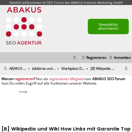
Herzlich willkommen im
SEO Forum
der ABAKUS Internet Marketing GmbH
Newsletter
abonnieren
Registrieren
Anmelden
S
ABAKUS Foren-Übersicht
Jobbörse und Marktplatz
Marktplatz: Dienstleistungen
[B] Wikipedia und Wiki How Links mit Garantie Top Qualität
u
registrieren
registriertes Mitglied
c
h
Anzeige
e
[B] Wikipedia und Wiki How Links mit Garantie Top