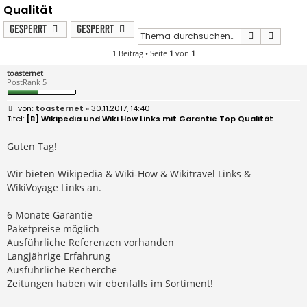
Qualität
Gesperrt
Gesperrt
Suche
Erweit
1 Beitrag • Seite
1
von
1
toasternet
PostRank 5
B
toasternet
» 30.11.2017, 14:40
e
[B] Wikipedia und Wiki How Links mit Garantie Top Qualität
i
t
r
Guten Tag!
a
g
Wir bieten Wikipedia & Wiki-How & Wikitravel Links &
WikiVoyage Links an.
6 Monate Garantie
Paketpreise möglich
Ausführliche Referenzen vorhanden
Langjährige Erfahrung
Ausführliche Recherche
Zeitungen haben wir ebenfalls im Sortiment!