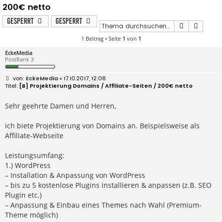
200€ netto
Gesperrt
Gesperrt
Suche
Erweit
1 Beitrag • Seite
1
von
1
EckeMedia
PostRank 3
B
EckeMedia
» 17.10.2017, 12:08
e
[B] Projektierung Domains / Affiliate-Seiten / 200€ netto
i
t
r
Sehr geehrte Damen und Herren,
a
g
ich biete Projektierung von Domains an. Beispielsweise als
Affiliate-Webseite
Leistungsumfang:
1.) WordPress
– Installation & Anpassung von WordPress
– bis zu 5 kostenlose Plugins installieren & anpassen (z.B. SEO
Plugin etc.)
– Anpassung & Einbau eines Themes nach Wahl (Premium-
Theme möglich)