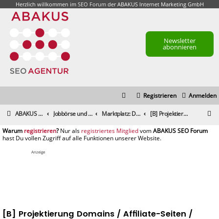
Herzlich willkommen im
SEO Forum
der ABAKUS Internet Marketing GmbH
Newsletter
abonnieren
Registrieren
Anmelden
S
ABAKUS Foren-Übersicht
Jobbörse und Marktplatz
Marktplatz: Dienstleistungen
[B] Projektierung Domains / Affiliate-Seiten / 200€ netto
u
registrieren
registriertes Mitglied
c
h
Anzeige
e
[B] Projektierung Domains / Affiliate-Seiten /