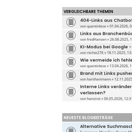
VERGLEICHBARE THEMEN
404-Links aus Chatbo
von
quentinlese
» 01.04.2026, 0
Links aus Branchenbüc
von
fredHansen
» 26.08.2025, 1
KI-Modus bei Google -
von
ritchie276
» 18.11.2025, 13:
Wie vermeide ich fehl
von
quentinlese
» 13.04.2026, 1
Brand mit Links pushe
von
hartihartmann
» 12.11.2025
Interne Links veränder
verlassen?
von
hansirot
» 06.05.2026, 12:3
NEUESTE BLOGBEITRÄGE
Alternative Suchmasc