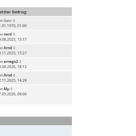
o
b
etzter Beitrag
e
n
on
Gast
1.01.1970, 01:00
on
nerd
0.08.2025, 15:17
on
Arnd
9.11.2025, 15:27
on
arnego2
3.04.2026, 18:12
on
Arnd
2.11.2025, 14:28
on
Mµ
7.05.2026, 08:06