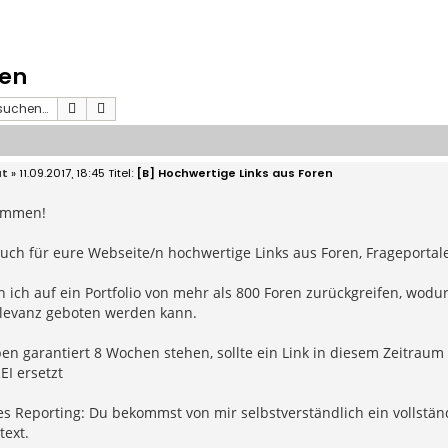
ren
Suche
Erweiterte Suche
ut
» 11.09.2017, 18:45
[B] Hochwertige Links aus Foren
ammen!
 euch für eure Webseite/n hochwertige Links aus Foren, Frageport
 ich auf ein Portfolio von mehr als 800 Foren zurückgreifen, wod
evanz geboten werden kann.
ben garantiert 8 Wochen stehen, sollte ein Link in diesem Zeitraum
I ersetzt
s Reporting: Du bekommst von mir selbstverständlich ein vollständi
text.