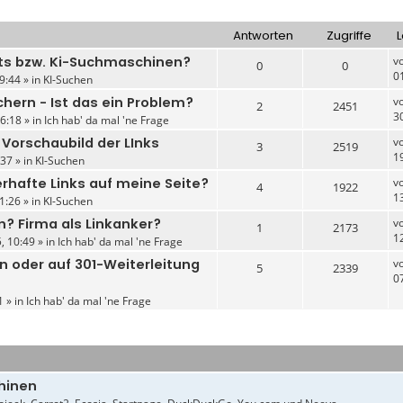
Antworten
Zugriffe
L
ts bzw. Ki-Suchmaschinen?
v
0
0
0
9:44 » in
KI-Suchen
hern - Ist das ein Problem?
v
2
2451
3
6:18 » in
Ich hab' da mal 'ne Frage
 Vorschaubild der LInks
v
3
2519
1
37 » in
KI-Suchen
erhafte Links auf meine Seite?
v
4
1922
1
1:26 » in
KI-Suchen
n? Firma als Linkanker?
v
1
2173
1
, 10:49 » in
Ich hab' da mal 'ne Frage
n oder auf 301-Weiterleitung
v
5
2339
0
1 » in
Ich hab' da mal 'ne Frage
hinen