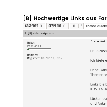
[B] Hochwertige Links aus Fo
Gesperrt
Gesperrt
[B] viele Textpakete
B
Bak
Bakut
e
PostRank 1
i
Hallo zus
t
r
Beiträge:
5
a
Registriert:
07.09.2017, 16:15
g
Ich biete
Dabei kann
Themenrel
Links blei
KOSTENFRE
Lückenlose
und Anker