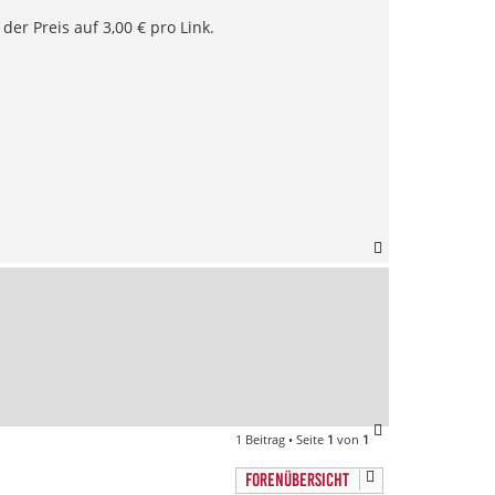
der Preis auf 3,00 € pro Link.
N
a
c
h
o
b
e
n
N
1 Beitrag • Seite
1
von
1
a
c
FORENÜBERSICHT
h