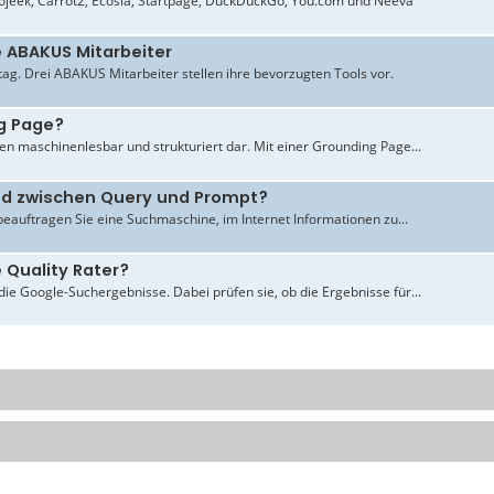
jeek, Carrot2, Ecosia, Startpage, DuckDuckGo, You.com und Neeva
e ABAKUS Mitarbeiter
ltag. Drei ABAKUS Mitarbeiter stellen ihre bevorzugten Tools vor.
g Page?
en maschinenlesbar und strukturiert dar. Mit einer Grounding Page...
ied zwischen Query und Prompt?
beauftragen Sie eine Suchmaschine, im Internet Informationen zu...
 Quality Rater?
ie Google-Suchergebnisse. Dabei prüfen sie, ob die Ergebnisse für...