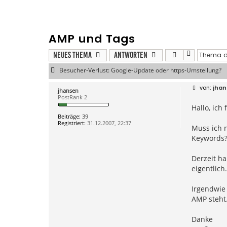
AMP und Tags
Neues Thema
Antworten
Besucher-Verlust: Google-Update oder https-Umstellung?
B
jha
jhansen
e
PostRank 2
i
Hallo, ich
t
r
Beiträge:
39
a
Registriert:
31.12.2007, 22:37
g
Muss ich 
Keywords
Derzeit ha
eigentlich.
Irgendwie 
AMP steht
Danke