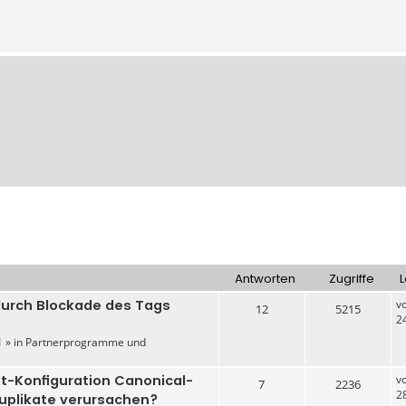
Antworten
Zugriffe
L
urch Blockade des Tags
v
12
5215
2
 » in
Partnerprogramme und
xt-Konfiguration Canonical-
v
7
2236
2
uplikate verursachen?