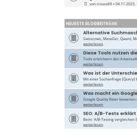
von
croxxx69
» 04.11.2025, 
NEUESTE BLOGBEITRÄGE
Alternative Suchmasc
Swisscows, MetaGer, Qwant, Mo
weiterlesen
Diese Tools nutzen di
Tools erleichtern den Arbeitsal
weiterlesen
Was ist der Untersch
Mit einer Suchanfrage (Query) 
weiterlesen
Was macht ein Google
Google Quality Rater bewerten d
weiterlesen
SEO: A/B-Tests erklärt
Beim A/B-Testing vergleichen S
weiterlesen