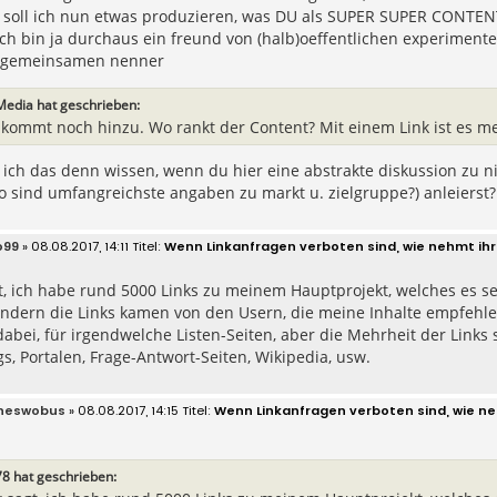
 soll ich nun etwas produzieren, was DU als SUPER SUPER CONTENT 
ch bin ja durchaus ein freund von (halb)oeffentlichen experiment
 gemeinsamen nenner
Media hat geschrieben:
kommt noch hinzu. Wo rankt der Content? Mit einem Link ist es me
 ich das denn wissen, wenn du hier eine abstrakte diskussion zu ni
o sind umfangreichste angaben zu markt u. zielgruppe?) anleierst?
o99
» 08.08.2017, 14:11
Wenn Linkanfragen verboten sind, wie nehmt ihr
gt, ich habe rund 5000 Links zu meinem Hauptprojekt, welches es se
ondern die Links kamen von den Usern, die meine Inhalte empfehle
dabei, für irgendwelche Listen-Seiten, aber die Mehrheit der Links 
gs, Portalen, Frage-Antwort-Seiten, Wikipedia, usw.
neswobus
» 08.08.2017, 14:15
Wenn Linkanfragen verboten sind, wie ne
78 hat geschrieben: