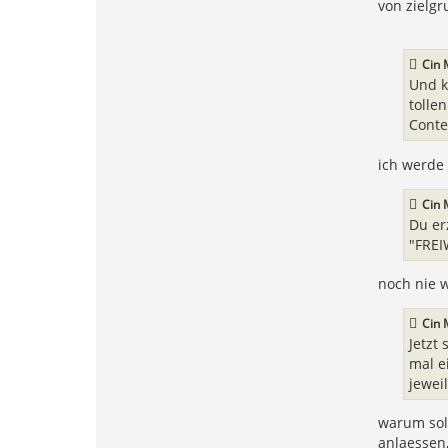
von zielg
n
h
a
n
n
Cin 
e
Und k
s
w
tolle
o
Conten
b
u
s
ich werde 
Cin 
Du er
"FREI
noch nie w
Cin 
Jetzt
mal e
jewei
warum sol
anlaessen,