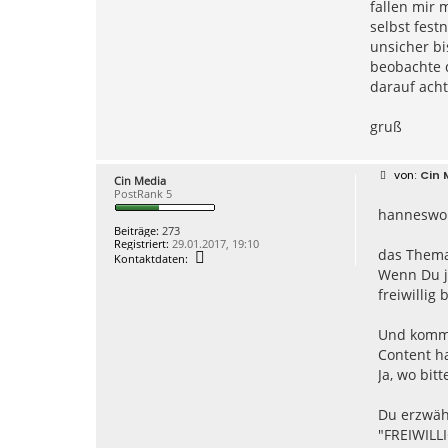
fallen mir 
n
h
selbst fest
a
unsicher bi
n
n
beobachte d
e
darauf acht
s
w
o
gruß
b
u
s
B
Cin 
Cin Media
e
PostRank 5
i
hanneswo
t
r
Beiträge:
273
a
Registriert:
29.01.2017, 19:10
g
das Thema 
K
Kontaktdaten:
o
Wenn Du je
n
freiwillig 
t
a
k
Und komms
t
d
Content ha
a
Ja, wo bitt
t
e
n
v
Du erzwähl
o
"FREIWILLI
n