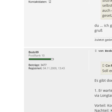
Sistr
K
Kontaktdaten:
o
selbs
n
auch 
t
a
gesetz
k
t
d
du ... ich
a
gruß
t
e
n
Zuletzt geä
v
o
n
h
B
Bod
Bodo99
a
e
PostRank 10
n
i
n
t
e
r
Beiträge:
3477
Cin 
s
a
Registriert:
04.11.2009, 13:43
w
g
Soll 
o
b
u
Es gibt do
s
1. Er wart
via Longt
Vorteil: K
Nachteil: