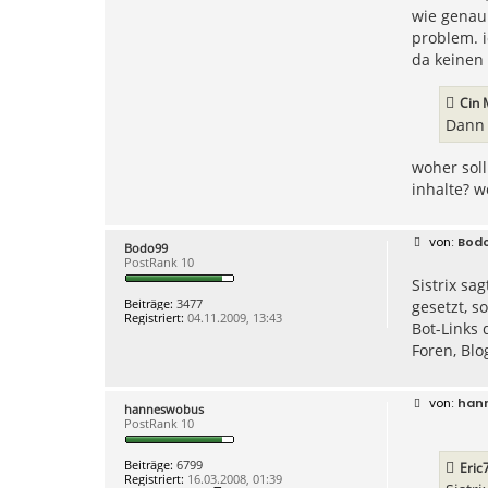
wie genau
problem. i
da keinen
Cin 
Dann 
woher soll
inhalte? w
B
Bod
Bodo99
e
PostRank 10
i
Sistrix sa
t
r
Beiträge:
3477
gesetzt, s
a
Registriert:
04.11.2009, 13:43
g
Bot-Links 
Foren, Blo
B
han
hanneswobus
e
PostRank 10
i
t
r
Beiträge:
6799
Eric
a
Registriert:
16.03.2008, 01:39
g