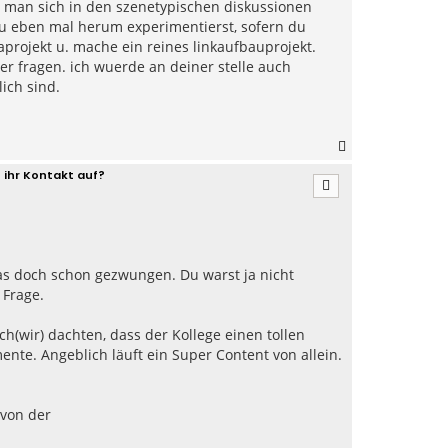
 man sich in den szenetypischen diskussionen
s du eben mal herum experimentierst, sofern du
aprojekt u. mache ein reines linkaufbauprojekt.
r fragen. ich wuerde an deiner stelle auch
ich sind.
N
a
 ihr Kontakt auf?
c
h
o
b
e
n
 das doch schon gezwungen. Du warst ja nicht
e Frage.
ir) dachten, dass der Kollege einen tollen
nte. Angeblich läuft ein Super Content von allein.
 von der