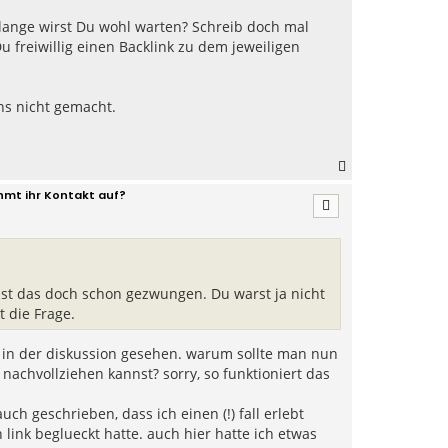
 lange wirst Du wohl warten? Schreib doch mal
freiwillig einen Backlink zu dem jeweiligen
ns nicht gemacht.
N
a
hmt ihr Kontakt auf?
c
h
o
b
e
n
 ist das doch schon gezwungen. Du warst ja nicht
st die Frage.
n in der diskussion gesehen. warum sollte man nun
nachvollziehen kannst? sorry, so funktioniert das
ch geschrieben, dass ich einen (!) fall erlebt
 link beglueckt hatte. auch hier hatte ich etwas