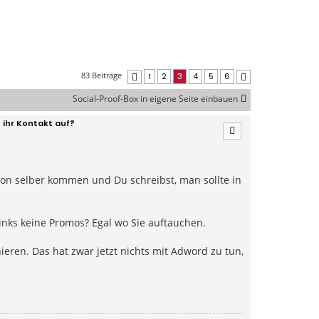
83 Beiträge
1
2
3
4
5
6
Vorherige
Nächste
Social-Proof-Box in eigene Seite einbauen
 ihr Kontakt auf?
 von selber kommen und Du schreibst, man sollte in
inks keine Promos? Egal wo Sie auftauchen.
eren. Das hat zwar jetzt nichts mit Adword zu tun,