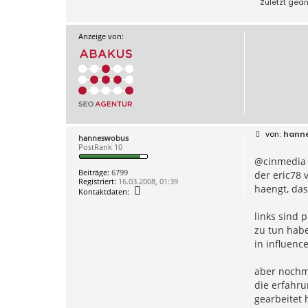
Zuletzt geä
Anzeige von:
B
hann
hanneswobus
e
PostRank 10
i
@cinmedia
t
r
Beiträge:
6799
der eric78 
a
Registriert:
16.03.2008, 01:39
g
haengt, das
K
Kontaktdaten:
o
n
links sind 
t
a
zu tun habe
k
in influenc
t
d
a
aber nochma
t
e
die erfahru
n
v
gearbeitet 
o