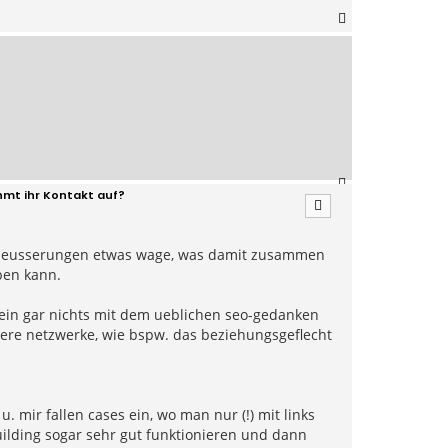
N
a
c
h
o
b
e
n
N
hmt ihr Kontakt auf?
a
c
h
o
nen aeusserungen etwas wage, was damit zusammen
b
ben kann.
e
n
rein gar nichts mit dem ueblichen seo-gedanken
dere netzwerke, wie bspw. das beziehungsgeflecht
. mir fallen cases ein, wo man nur (!) mit links
building sogar sehr gut funktionieren und dann