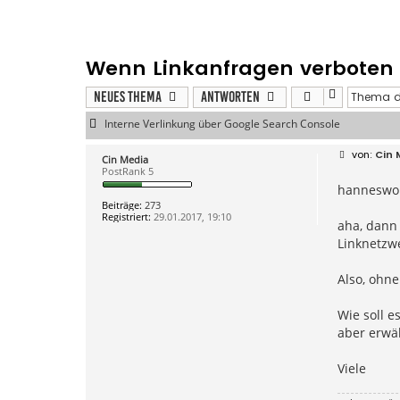
Wenn Linkanfragen verboten s
Neues Thema
Antworten
Interne Verlinkung über Google Search Console
B
Cin 
Cin Media
e
PostRank 5
i
hanneswo
t
r
Beiträge:
273
a
Registriert:
29.01.2017, 19:10
g
aha, dann 
Linknetzwe
Also, ohne
Wie soll e
aber erwä
Viele