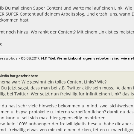
eib Du mal einen Super Content und warte mal auf einen Link. Wie
R SUPER Content auf deinem Arbeitsblog. Und erzähl uns, wann Du 
ekommen hast.
t noch hinzu. Wo rankt der Content? Mit einem Link ist es meiste
ße
neswobus
» 08.08.2017, 14:11
Wenn Linkanfragen verboten sind, wie ne
Media hat geschrieben:
hema war: Wie gewinnt ein tolles Content Links? Wie?
Du jetzt sagst, dass man bei z.B. Twitter aktiv sein muss. JA, dann
llig bei Twitter. Wer setzt nun freiwillig für infinit einen Link? das i
r du hast sehr viele hinweise bekommen u. mind. zwei sichtweise
en u. bspw. protokolle u. interna veroeffentlichen? damit du das 
an kann u. soll sich max. hier gegenseitig inspirieren.
pw. kein 100% anhaenger der freiwilligkeitsthese u. habe dir aber au
md. freiwillig etwas von mir mit einem dicken, fetten u. maechtigen