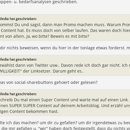
ruppen- u. bedarfsanalysen geschrieben.
Media hat geschrieben:
ommst Du und sagst, dann man Promo machen muss. Warum Promo? 
n Content hat. Es muss doch von selber laufen. Das waren doch hie
t von allein. Ja, wo bitte? Beweis es mit bitte?
dir nichts beweisen, wenn du hier in der tonlage etwas forderst. 
Media hat geschrieben:
zwählst dann von Twitter usw.. Davon rede ich doch gar nicht. Ich 
WILLIGKEIT" der Linksetzer. Darum geht es..
as von social-sharebuttons gehoert oder gelesen?
Media hat geschrieben:
 schreib Du mal einen Super Content und warte mal auf einen Link.
inen SUPER SUPER Content auf deinem Arbeitsblog. Und erzähl uns,
ligen Content bekommen hast.
lte ich das machen? um dir zu gefallen? um dir irgendetwas zu be
 die mir gefallen u. "wir" haben doch festgestellt, dass du nichts v