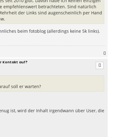
es seit 2010 gibt. Davon habe ich keinen einzigen
n
te empfehlenswert betrachteten. Sind natürlich
 Mehrheit der Links sind augenscheinlich per Hand
sw.
nliches beim fotoblog (allerdings keine 5k links).
N
a
r Kontakt auf?
c
h
o
b
e
rauf soll er warten?
n
genug ist, wird der Inhalt irgendwann über User, die