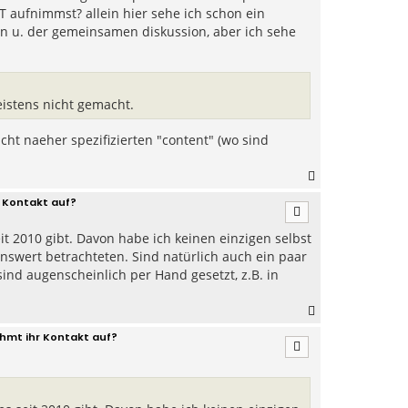
aufnimmst? allein hier sehe ich schon ein
en u. der gemeinsamen diskussion, aber ich sehe
istens nicht gemacht.
cht naeher spezifizierten "content" (wo sind
N
a
 Kontakt auf?
c
h
it 2010 gibt. Davon habe ich keinen einzigen selbst
o
b
nswert betrachteten. Sind natürlich auch ein paar
e
sind augenscheinlich per Hand gesetzt, z.B. in
n
N
a
hmt ihr Kontakt auf?
c
h
o
b
e