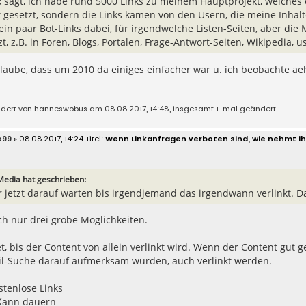
ix sagt, ich habe rund 5000 Links zu meinem Hauptprojekt, welches 
t gesetzt, sondern die Links kamen von den Usern, die meine Inhal
ein paar Bot-Links dabei, für irgendwelche Listen-Seiten, aber die
t, z.B. in Foren, Blogs, Portalen, Frage-Antwort-Seiten, Wikipedia, u
 glaube, dass um 2010 da einiges einfacher war u. ich beobachte aeh
ndert von
hanneswobus
am 08.08.2017, 14:48, insgesamt 1-mal geändert.
o99
» 08.08.2017, 14:24
Wenn Linkanfragen verboten sind, wie nehmt ih
Media hat geschrieben:
er jetzt darauf warten bis irgendjemand das irgendwann verlinkt. Da
ch nur drei grobe Möglichkeiten.
et, bis der Content von allein verlinkt wird. Wenn der Content gut 
ail-Suche darauf aufmerksam wurden, auch verlinkt werden.
ostenlose Links
 Kann dauern