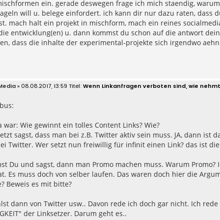
mischformen ein. gerade deswegen frage ich mich staendig, warum
nageln will u. belege einfordert. ich kann dir nur dazu raten, das
st. mach halt ein projekt in mischform, mach ein reines socialmedi
ie entwicklung(en) u. dann kommst du schon auf die antwort deine
en, dass die inhalte der experimental-projekte sich irgendwo aehnl
Media
» 08.08.2017, 13:59
Wenn Linkanfragen verboten sind, wie nehmt
bus:
war: Wie gewinnt ein tolles Content Links? Wie?
tzt sagst, dass man bei z.B. Twitter aktiv sein muss. JA, dann ist
bei Twitter. Wer setzt nun freiwillig für infinit einen Link? das ist di
t Du und sagst, dann man Promo machen muss. Warum Promo? Ich(w
t. Es muss doch von selber laufen. Das waren doch hier die Argume
e? Beweis es mit bitte?
st dann von Twitter usw.. Davon rede ich doch gar nicht. Ich rede
GKEIT" der Linksetzer. Darum geht es..