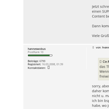
C
i
Jetzt schr
n
M
einen SUPE
e
Content b
d
i
a
Dann komm
Viele Grü
B
han
hanneswobus
e
PostRank 10
i
t
r
Beiträge:
6799
Cin 
a
Registriert:
16.03.2008, 01:39
g
das T
K
Kontaktdaten:
o
Wenn 
n
freiwi
t
a
k
sorry, abe
t
d
daher komm
a
nicht u. m
t
e
ich bin bs
n
habe, wo j
v
o