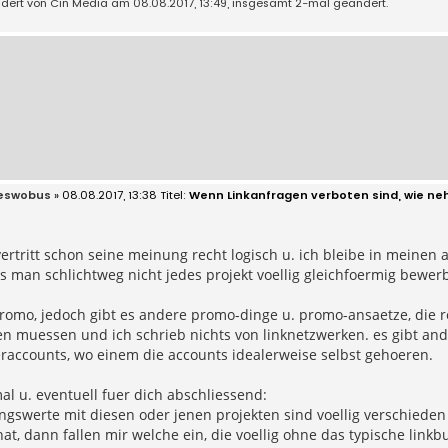
ndert von
Cin Media
am 08.08.2017, 13:49, insgesamt 2-mal geändert.
eswobus
» 08.08.2017, 13:38
Wenn Linkanfragen verboten sind, wie ne
vertritt schon seine meinung recht logisch u. ich bleibe in mei
s man schlichtweg nicht jedes projekt voellig gleichfoermig bewer
promo, jedoch gibt es andere promo-dinge u. promo-ansaetze, die 
n muessen und ich schrieb nichts von linknetzwerken. es gibt an
eraccounts, wo einem die accounts idealerweise selbst gehoeren.
l u. eventuell fuer dich abschliessend:
ngswerte mit diesen oder jenen projekten sind voellig verschieden u
hat, dann fallen mir welche ein, die voellig ohne das typische link