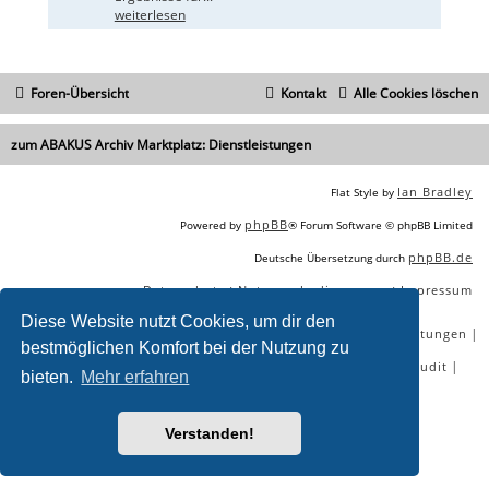
weiterlesen
Foren-Übersicht
Kontakt
Alle Cookies löschen
zum ABAKUS Archiv Marktplatz: Dienstleistungen
Ian Bradley
Flat Style by
phpBB
Powered by
® Forum Software © phpBB Limited
phpBB.de
Deutsche Übersetzung durch
Datenschutz
Nutzungsbedingungen
Impressum
|
|
Diese Website nutzt Cookies, um dir den
|
|
|
|
SEO Agentur
SEO Blog
SEO Online Tools
SEO Dienstleistungen
bestmöglichen Komfort bei der Nutzung zu
|
|
|
|
SEO Workshops
SEO Beratung
Backlinks kaufen
SEO Audit
bieten.
Mehr erfahren
|
SEO Tools gratis
SEO-Konkurrenzanalyse
Verstanden!
Sie lesen gerade:
[B] fertige Texte - ABAKUS