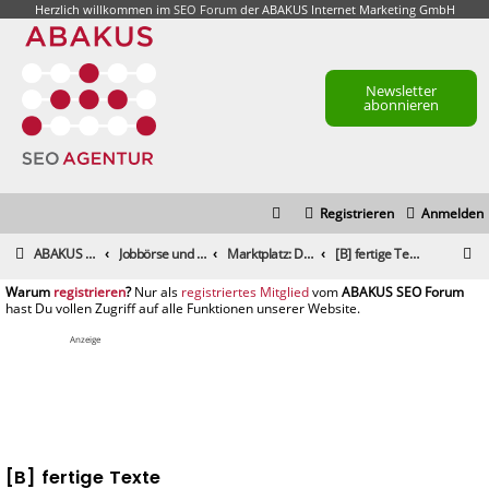
Herzlich willkommen im
SEO Forum
der ABAKUS Internet Marketing GmbH
Newsletter
abonnieren
Registrieren
Anmelden
S
ABAKUS Foren-Übersicht
Jobbörse und Marktplatz
Marktplatz: Dienstleistungen
[B] fertige Texte
u
registrieren
registriertes Mitglied
c
h
Anzeige
e
[B] fertige Texte