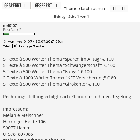
Gesperrt
Gesperrt
Suche
Erweit
1 Beitrag • Seite
1
von
1
mel0107
PostRank 2
B
mel0107
» 30.07.2017, 09:11
e
[B] fertige Texte
i
t
r
5 Texte à 500 Wörter Thema "sparen im Alltag" € 100
a
5 Texte à 500 Wörter Thema "Schwangerschaft" € 100
g
5 Texte à 500 Wörter Thema "Babys" € 100
2 Texte à 1000 Wörter Thema "KFZ Versicherung" € 80
5 Texte à 500 Wörter Thema "Girokonto" € 100
Rechnungsstellung erfolgt nach Kleinunternehmer-Regelung
Impressum:
Melanie Meischner
Herringer Heide 106
59077 Hamm
015781897085