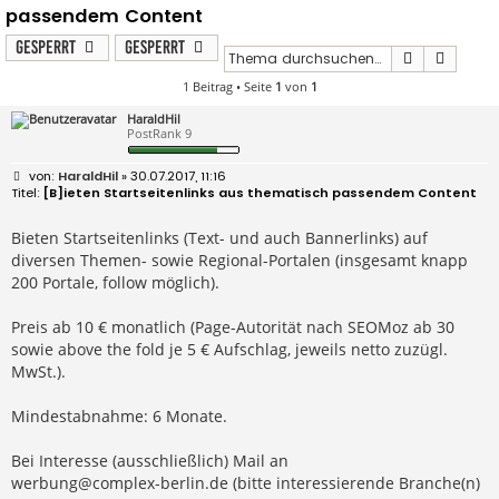
passendem Content
Gesperrt
Gesperrt
Suche
Erweit
1 Beitrag • Seite
1
von
1
HaraldHil
PostRank 9
B
HaraldHil
» 30.07.2017, 11:16
e
[B]ieten Startseitenlinks aus thematisch passendem Content
i
t
r
Bieten Startseitenlinks (Text- und auch Bannerlinks) auf
a
diversen Themen- sowie Regional-Portalen (insgesamt knapp
g
200 Portale, follow möglich).
Preis ab 10 € monatlich (Page-Autorität nach SEOMoz ab 30
sowie above the fold je 5 € Aufschlag, jeweils netto zuzügl.
MwSt.).
Mindestabnahme: 6 Monate.
Bei Interesse (ausschließlich) Mail an
werbung@complex-berlin.de
(bitte interessierende Branche(n)