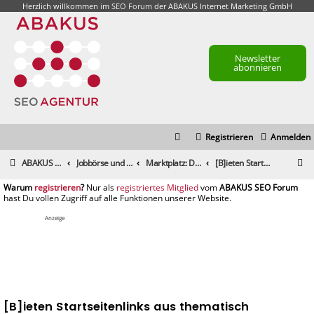
Herzlich willkommen im
SEO Forum
der ABAKUS Internet Marketing GmbH
Newsletter
abonnieren
Registrieren
Anmelden
S
ABAKUS Foren-Übersicht
Jobbörse und Marktplatz
Marktplatz: Dienstleistungen
[B]ieten Startseitenlinks aus thematisch passendem Content
u
registrieren
registriertes Mitglied
c
h
Anzeige
e
[B]ieten Startseitenlinks aus thematisch