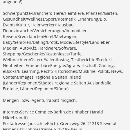
angeben!)
Schwerpunkte/Branchen: Tiere/Heimtiere, Pflanzen/Garten,
Gesundheit/Wellness/Sport/Kosmetik, Ernährung/Bio,
Events/Kultur, Heimwerker/Hausbau,
Finanzbranche/Versicherungen/Immobilien,
Reisen/KreuzfahrtenHotel/Mietwagen,
Baby/Senioren/Dating/Erotik, Mode/Lifestyle/Landleben,
Medien, Auto/Kfz, Hardware/Software,
Shopping/Geschenke/Kostenloses/Tarife,
Weihnachten/Ostern/Valentinstag, Testberichte/Produkt-
Neuheiten, ErneuerbareEnergie/Agrarwirtschaft, Gaming,
eBooks/E-Learning, Recht/Historisches/Muslime, Politik, News,
Content/Images, regionale Seiten Inland
(Länder/Regionen/Städte), regionale Seiten Ausland(alle
Erdteile, Länder/Regionen/Städte)
Mengen- bzw. Agenturrabatt möglich.
Internet-Service Complex-Berlin.de (Inhaber Harald
Hildebrandt)
Postadresse (ausschließlich): Grenzweg 26, 21218 Seevetal
Firmensitz: Lohmestrasse 5, 13189 Berlin