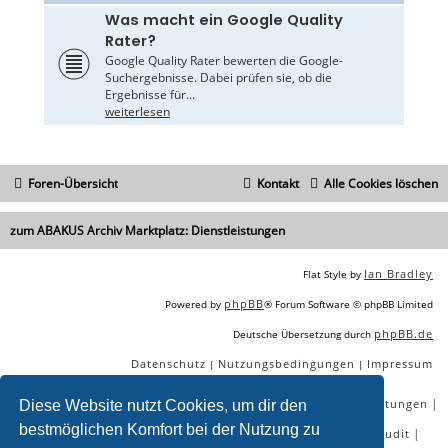
Was macht ein Google Quality
Rater?
Google Quality Rater bewerten die Google-
Suchergebnisse. Dabei prüfen sie, ob die
Ergebnisse für...
weiterlesen
Foren-Übersicht
Kontakt
Alle Cookies löschen
zum ABAKUS Archiv Marktplatz: Dienstleistungen
Ian Bradley
Flat Style by
phpBB
Powered by
® Forum Software © phpBB Limited
phpBB.de
Deutsche Übersetzung durch
Datenschutz
Nutzungsbedingungen
Impressum
|
|
|
|
|
|
SEO Agentur
SEO Blog
SEO Online Tools
SEO Dienstleistungen
Diese Website nutzt Cookies, um dir den
bestmöglichen Komfort bei der Nutzung zu
|
|
|
|
SEO Workshops
SEO Beratung
Backlinks kaufen
SEO Audit