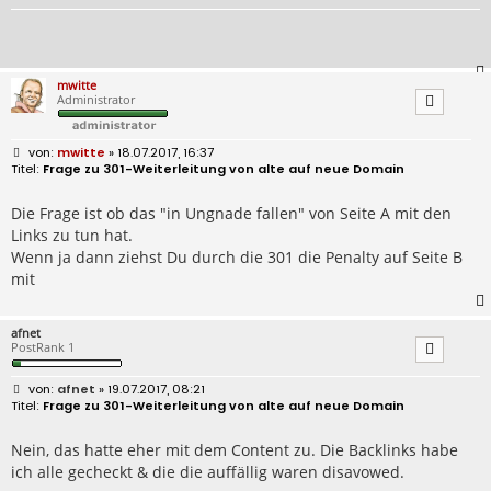
mwitte
Administrator
B
mwitte
» 18.07.2017, 16:37
e
Frage zu 301-Weiterleitung von alte auf neue Domain
i
t
r
Die Frage ist ob das "in Ungnade fallen" von Seite A mit den
a
Links zu tun hat.
g
Wenn ja dann ziehst Du durch die 301 die Penalty auf Seite B
mit
afnet
PostRank 1
B
afnet
» 19.07.2017, 08:21
e
Frage zu 301-Weiterleitung von alte auf neue Domain
i
t
r
Nein, das hatte eher mit dem Content zu. Die Backlinks habe
a
ich alle gecheckt & die die auffällig waren disavowed.
g