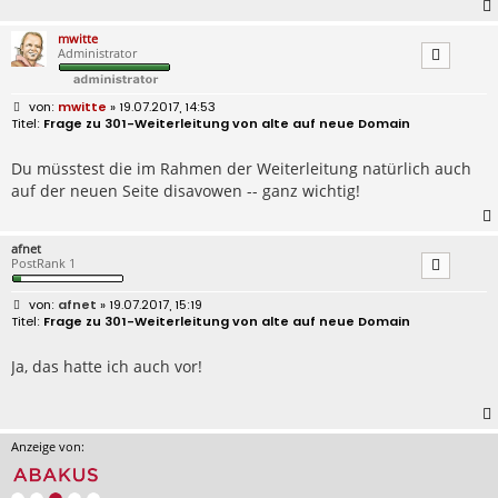
mwitte
Administrator
B
mwitte
» 19.07.2017, 14:53
e
Frage zu 301-Weiterleitung von alte auf neue Domain
i
t
r
Du müsstest die im Rahmen der Weiterleitung natürlich auch
a
auf der neuen Seite disavowen -- ganz wichtig!
g
afnet
PostRank 1
B
afnet
» 19.07.2017, 15:19
e
Frage zu 301-Weiterleitung von alte auf neue Domain
i
t
r
Ja, das hatte ich auch vor!
a
g
Anzeige von: