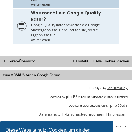
weiterlesen
Was macht ein Google Quality
Rater?
Google Quality Rater bewerten die Google-
Suchergebnisse. Dabei prüfen sie, ob die
Ergebnisse für...
weiterlesen
Foren-Übersicht
Kontakt
Alle Cookies löschen
zum ABAKUS Archiv Google Forum
Ian Bradley
Flat Style by
phpBB
Powered by
® Forum Software © phpBB Limited
phpBB.de
Deutsche Übersetzung durch
Datenschutz
Nutzungsbedingungen
Impressum
|
|
|
|
|
|
SEO Agentur
SEO Blog
SEO Online Tools
SEO Dienstleistungen
Diese Website nutzt Cookies, um dir den