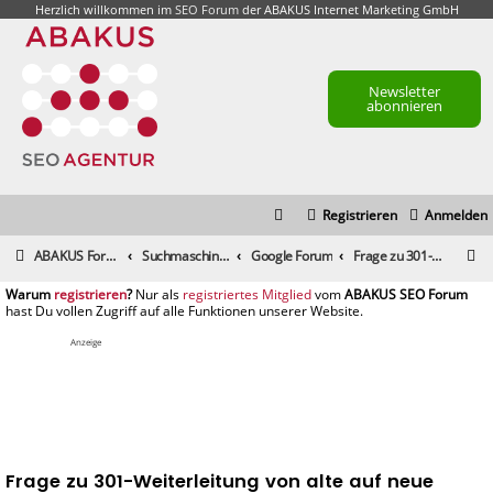
Herzlich willkommen im
SEO Forum
der ABAKUS Internet Marketing GmbH
Newsletter
abonnieren
Registrieren
Anmelden
S
ABAKUS Foren-Übersicht
Suchmaschinenmarketing (SEM) / Suchmaschinenoptimierung (SEO)
Google Forum
Frage zu 301-Weiterleitung von alte auf neue Domain
u
registrieren
registriertes Mitglied
c
h
Anzeige
e
Frage zu 301-Weiterleitung von alte auf neue