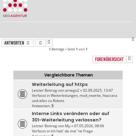
Antworten
5 Beiträge • Seite
1
von
1
FORENÜBERSICHT
Vergleichbare Themen
Weiterleitung auf https
Letzter Beitrag von
arnego2
«
02.09.2025, 13:47
Verfasst in
Weiterleitungen, mod_rewrite, htaccess
und alles zu Robots
Antworten:
3
Interne Links verändern oder auf
301-Weiterleitung verlassen?
Letzter Beitrag von
Mµ
«
07.05.2026, 08:06
Verfasst in
Ich hab' da mal 'ne Frage