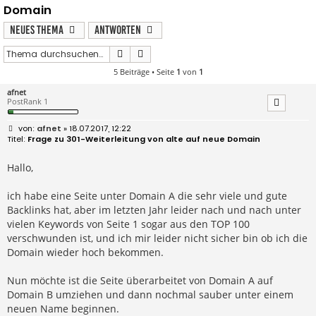
Domain
Neues Thema
Antworten
Suche
Erweiterte Suche
5 Beiträge • Seite
1
von
1
afnet
PostRank 1
B
afnet
» 18.07.2017, 12:22
e
Frage zu 301-Weiterleitung von alte auf neue Domain
i
t
r
Hallo,
a
g
ich habe eine Seite unter Domain A die sehr viele und gute
Backlinks hat, aber im letzten Jahr leider nach und nach unter
vielen Keywords von Seite 1 sogar aus den TOP 100
verschwunden ist, und ich mir leider nicht sicher bin ob ich die
Domain wieder hoch bekommen.
Nun möchte ist die Seite überarbeitet von Domain A auf
Domain B umziehen und dann nochmal sauber unter einem
neuen Name beginnen.