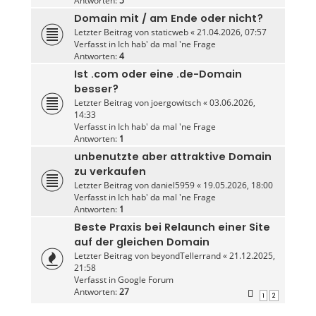
Antworten:
5
Domain mit / am Ende oder nicht?
Letzter Beitrag von
staticweb
«
21.04.2026, 07:57
Verfasst in
Ich hab' da mal 'ne Frage
Antworten:
4
Ist .com oder eine .de-Domain
besser?
Letzter Beitrag von
joergowitsch
«
03.06.2026,
14:33
Verfasst in
Ich hab' da mal 'ne Frage
Antworten:
1
unbenutzte aber attraktive Domain
zu verkaufen
Letzter Beitrag von
daniel5959
«
19.05.2026, 18:00
Verfasst in
Ich hab' da mal 'ne Frage
Antworten:
1
Beste Praxis bei Relaunch einer Site
auf der gleichen Domain
Letzter Beitrag von
beyondTellerrand
«
21.12.2025,
21:58
Verfasst in
Google Forum
Antworten:
27
1
2