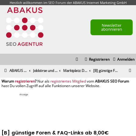
Herzlich willkommen im
SEO Forum
der ABAKUS Internet Marketing GmbH
Newsletter
abonnieren
Registrieren
Anmelden
S
ABAKUS Foren-Übersicht
Jobbörse und Marktplatz
Marktplatz: Dienstleistungen
[B] günstige Foren & FAQ-Links ab 8,00€
u
registrieren
registriertes Mitglied
c
h
Anzeige
e
[B] günstige Foren & FAQ-Links ab 8,00€