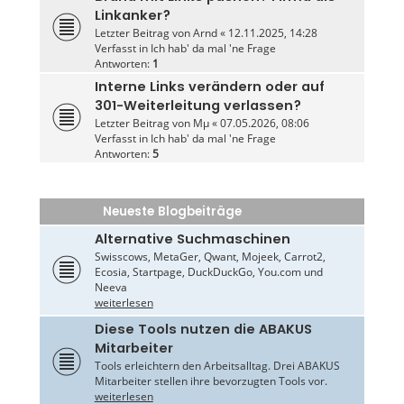
Linkanker?
Letzter Beitrag von
Arnd
«
12.11.2025, 14:28
Verfasst in
Ich hab' da mal 'ne Frage
Antworten:
1
Interne Links verändern oder auf
301-Weiterleitung verlassen?
Letzter Beitrag von
Mµ
«
07.05.2026, 08:06
Verfasst in
Ich hab' da mal 'ne Frage
Antworten:
5
Neueste Blogbeiträge
Alternative Suchmaschinen
Swisscows, MetaGer, Qwant, Mojeek, Carrot2,
Ecosia, Startpage, DuckDuckGo, You.com und
Neeva
weiterlesen
Diese Tools nutzen die ABAKUS
Mitarbeiter
Tools erleichtern den Arbeitsalltag. Drei ABAKUS
Mitarbeiter stellen ihre bevorzugten Tools vor.
weiterlesen