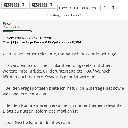
Gesperrt
Gesperrt
Suche
Erweit
1 Beitrag • Seite
1
von
1
Falco
PostRank 4
B
Falco
» 14.07.2017, 22:16
e
[B] günstige Foren & FAQ-Links ab 8,00€
i
t
r
- Ich nutze immer relevante, thematisch passende Beiträge
a
g
- Es wird ein natürlicher Linkaufbau umgesetzt mit „hier,
weitere Infos, url.de, url.de/unterseite etc.“ (Auf Wunsch
können auch härtere Keywords genutzt werden)
- Bei den Frageportalen biete ich natürlich Gutefrage.net sowie
viele weitere Portale an.
- Bei den Kommentaren versuche ich immer themenrelevante
Blogs zu nutzen, sofern das möglich ist
- jede Nische kann bedient werden