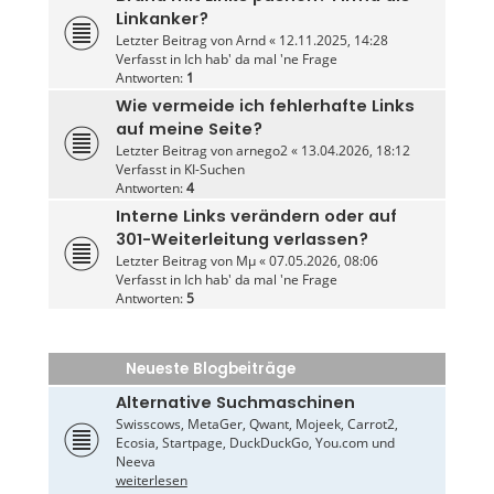
Linkanker?
Letzter Beitrag von
Arnd
«
12.11.2025, 14:28
Verfasst in
Ich hab' da mal 'ne Frage
Antworten:
1
Wie vermeide ich fehlerhafte Links
auf meine Seite?
Letzter Beitrag von
arnego2
«
13.04.2026, 18:12
Verfasst in
KI-Suchen
Antworten:
4
Interne Links verändern oder auf
301-Weiterleitung verlassen?
Letzter Beitrag von
Mµ
«
07.05.2026, 08:06
Verfasst in
Ich hab' da mal 'ne Frage
Antworten:
5
Neueste Blogbeiträge
Alternative Suchmaschinen
Swisscows, MetaGer, Qwant, Mojeek, Carrot2,
Ecosia, Startpage, DuckDuckGo, You.com und
Neeva
weiterlesen