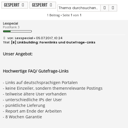
Gesperrt
Gesperrt
Suche
Erweit
1 Beitrag • Seite
1
von
1
Lexspecial
PostRank 3
B
Lexspecial
» 05.07.2017, 10:24
e
[B] Linkbuilding: Forenlinks und Gutefrage-Links
i
t
r
Unser Angebot:
a
g
Hochwertige FAQ/ Gutefrage-Links
- Links auf deutschsprachigen Portalen
- keine Einzeiler, sondern themenrelevante Postings
- teilweise ältere User vorhanden
- unterschiedliche IPs der User
- pünktliche Lieferung
- Report am Ende der Arbeiten
- 8 Wochen Garantie