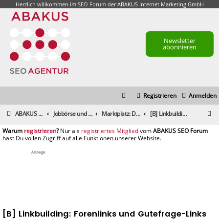
Herzlich willkommen im
SEO Forum
der ABAKUS Internet Marketing GmbH
Newsletter
abonnieren
Registrieren
Anmelden
S
ABAKUS Foren-Übersicht
Jobbörse und Marktplatz
Marktplatz: Dienstleistungen
[B] Linkbuilding: Forenlinks und Gutefrage-Links
u
registrieren
registriertes Mitglied
c
h
Anzeige
e
[B] Linkbuilding: Forenlinks und Gutefrage-Links