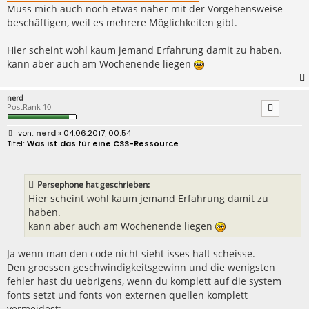
Muss mich auch noch etwas näher mit der Vorgehensweise
beschäftigen, weil es mehrere Möglichkeiten gibt.
Hier scheint wohl kaum jemand Erfahrung damit zu haben.
kann aber auch am Wochenende liegen
nerd
PostRank 10
B
nerd
» 04.06.2017, 00:54
e
Was ist das für eine CSS-Ressource
i
t
r
a
Persephone hat geschrieben:
g
Hier scheint wohl kaum jemand Erfahrung damit zu
haben.
kann aber auch am Wochenende liegen
Ja wenn man den code nicht sieht isses halt scheisse.
Den groessen geschwindigkeitsgewinn und die wenigsten
fehler hast du uebrigens, wenn du komplett auf die system
fonts setzt und fonts von externen quellen komplett
vermeidest: