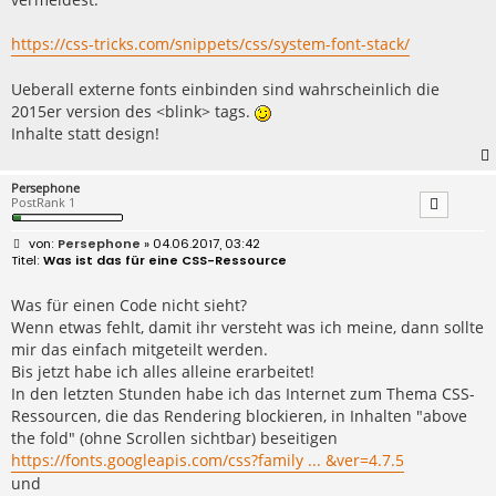
https://css-tricks.com/snippets/css/system-font-stack/
Ueberall externe fonts einbinden sind wahrscheinlich die
2015er version des <blink> tags.
Inhalte statt design!
Persephone
PostRank 1
B
Persephone
» 04.06.2017, 03:42
e
Was ist das für eine CSS-Ressource
i
t
r
Was für einen Code nicht sieht?
a
Wenn etwas fehlt, damit ihr versteht was ich meine, dann sollte
g
mir das einfach mitgeteilt werden.
Bis jetzt habe ich alles alleine erarbeitet!
In den letzten Stunden habe ich das Internet zum Thema CSS-
Ressourcen, die das Rendering blockieren, in Inhalten "above
the fold" (ohne Scrollen sichtbar) beseitigen
https://fonts.googleapis.com/css?family ... &ver=4.7.5
und