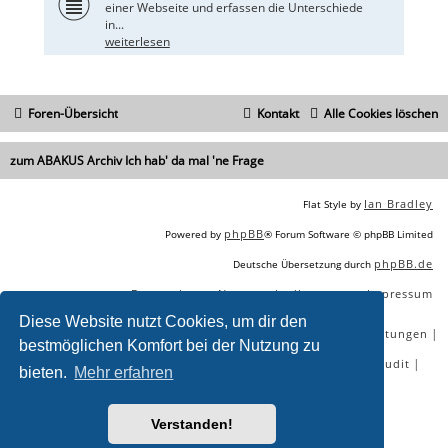
einer Webseite und erfassen die Unterschiede
in...
weiterlesen
Foren-Übersicht
Kontakt
Alle Cookies löschen
zum ABAKUS Archiv Ich hab' da mal 'ne Frage
Ian Bradley
Flat Style by
phpBB
Powered by
® Forum Software © phpBB Limited
phpBB.de
Deutsche Übersetzung durch
Datenschutz
Nutzungsbedingungen
Impressum
|
|
Diese Website nutzt Cookies, um dir den
|
|
|
|
SEO Agentur
SEO Blog
SEO Online Tools
SEO Dienstleistungen
bestmöglichen Komfort bei der Nutzung zu
|
|
|
|
SEO Workshops
SEO Beratung
Backlinks kaufen
SEO Audit
bieten.
Mehr erfahren
|
SEO Tools gratis
SEO-Konkurrenzanalyse
Verstanden!
Sie lesen gerade:
Was ist das für eine CSS-Ressource - ABAKUS