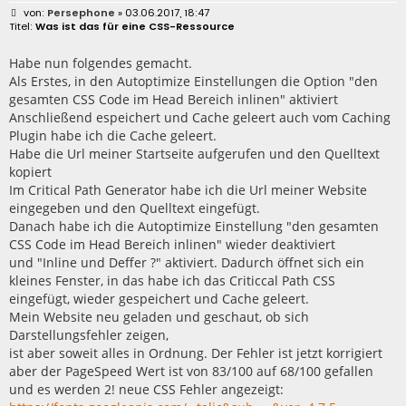
B
Persephone
» 03.06.2017, 18:47
e
Was ist das für eine CSS-Ressource
i
t
r
Habe nun folgendes gemacht.
a
Als Erstes, in den Autoptimize Einstellungen die Option "den
g
gesamten CSS Code im Head Bereich inlinen" aktiviert
Anschließend espeichert und Cache geleert auch vom Caching
Plugin habe ich die Cache geleert.
Habe die Url meiner Startseite aufgerufen und den Quelltext
kopiert
Im Critical Path Generator habe ich die Url meiner Website
eingegeben und den Quelltext eingefügt.
Danach habe ich die Autoptimize Einstellung "den gesamten
CSS Code im Head Bereich inlinen" wieder deaktiviert
und "Inline und Deffer ?" aktiviert. Dadurch öffnet sich ein
kleines Fenster, in das habe ich das Criticcal Path CSS
eingefügt, wieder gespeichert und Cache geleert.
Mein Website neu geladen und geschaut, ob sich
Darstellungsfehler zeigen,
ist aber soweit alles in Ordnung. Der Fehler ist jetzt korrigiert
aber der PageSpeed Wert ist von 83/100 auf 68/100 gefallen
und es werden 2! neue CSS Fehler angezeigt: