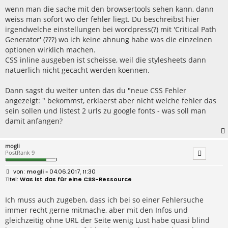
r
wenn man die sache mit den browsertools sehen kann, dann
a
weiss man sofort wo der fehler liegt. Du beschreibst hier
g
irgendwelche einstellungen bei wordpress(?) mit 'Critical Path
Generator' (???) wo ich keine ahnung habe was die einzelnen
optionen wirklich machen.
CSS inline ausgeben ist scheisse, weil die stylesheets dann
natuerlich nicht gecacht werden koennen.
Dann sagst du weiter unten das du "neue CSS Fehler
angezeigt: " bekommst, erklaerst aber nicht welche fehler das
sein sollen und listest 2 urls zu google fonts - was soll man
damit anfangen?
mogli
PostRank 9
B
mogli
» 04.06.2017, 11:30
e
Was ist das für eine CSS-Ressource
i
t
r
Ich muss auch zugeben, dass ich bei so einer Fehlersuche
a
immer recht gerne mitmache, aber mit den Infos und
g
gleichzeitig ohne URL der Seite wenig Lust habe quasi blind