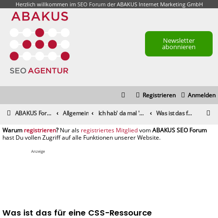
Herzlich willkommen im
SEO Forum
der ABAKUS Internet Marketing GmbH
Newsletter
abonnieren
Registrieren
Anmelden
S
ABAKUS Foren-Übersicht
Allgemein
Ich hab' da mal 'ne Frage
Was ist das für eine CSS-Ressource
u
registrieren
registriertes Mitglied
c
h
Anzeige
e
Was ist das für eine CSS-Ressource