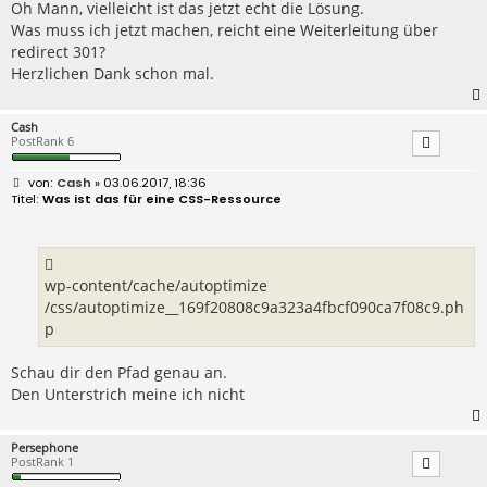
Oh Mann, vielleicht ist das jetzt echt die Lösung.
g
Was muss ich jetzt machen, reicht eine Weiterleitung über
redirect 301?
Herzlichen Dank schon mal.
Cash
PostRank 6
B
Cash
» 03.06.2017, 18:36
e
Was ist das für eine CSS-Ressource
i
t
r
a
g
wp-content/cache/autoptimize
/css/autoptimize__169f20808c9a323a4fbcf090ca7f08c9.ph
p
Schau dir den Pfad genau an.
Den Unterstrich meine ich nicht
Persephone
PostRank 1