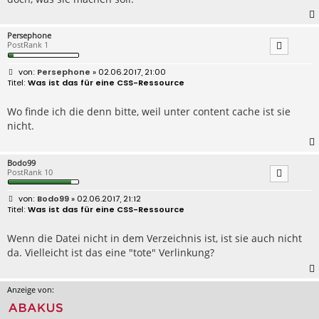
Persephone
PostRank 1
B
Persephone
» 02.06.2017, 21:00
e
Was ist das für eine CSS-Ressource
i
t
r
Wo finde ich die denn bitte, weil unter content cache ist sie
a
nicht.
g
Bodo99
PostRank 10
B
Bodo99
» 02.06.2017, 21:12
e
Was ist das für eine CSS-Ressource
i
t
r
Wenn die Datei nicht in dem Verzeichnis ist, ist sie auch nicht
a
da. Vielleicht ist das eine "tote" Verlinkung?
g
Anzeige von: