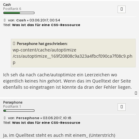
Cash
PostRank 6
B
Cash
» 03.06.2017, 00:54
e
Was ist das für eine CSS-Ressource
i
t
r
a
Persephone hat geschrieben:
g
wp-content/cache/autoptimize
/css/autoptimize__169f20808c9a323a4fbcf090ca7f08c9.ph
p
Ich seh da nach cache/autoptimize ein Leerzeichen wo
eigentlich keines hin gehört. Wenn das im Quelltext der Seite
ebenfalls so eingetragen ist könnte da dran der Fehler liegen.
Persephone
PostRank 1
B
Persephone
» 03.06.2017, 10:18
e
Was ist das für eine CSS-Ressource
i
t
r
Ja, im Quelltext steht es auch mit einem_ (Unterstrich)
a