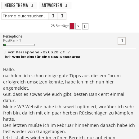
Neues Thema
Antworten
Suche
Erweiterte Suche
28 Beiträge
1
2
Nächste
Persephone
PostRank 1
B
Persephone
» 02.06.2017, 11:17
e
Was ist das für eine CSS-Ressource
i
t
r
Hallo,
a
nachdem ich schon einige gute Tipps aus diesem Forum
g
erfolgreich umsetzen konnte, habe ich mich nun hier
angemeldet.
Gut, dass es sowas wie euch gibt, besten Dank erst einmal
dafür.
Meine WP-Website habe ich soweit optimiert, worüber ich sehr
froh bin, da ich mit ein paar herben Rückschlägen zu kämpfen
hatte.
Den letzten mußte ich im Februar hinnehmen danach habe ich
fast wieder von 0 angefangen.
Jetzt ist alles wieder im grünen Bereich, nur auf einen