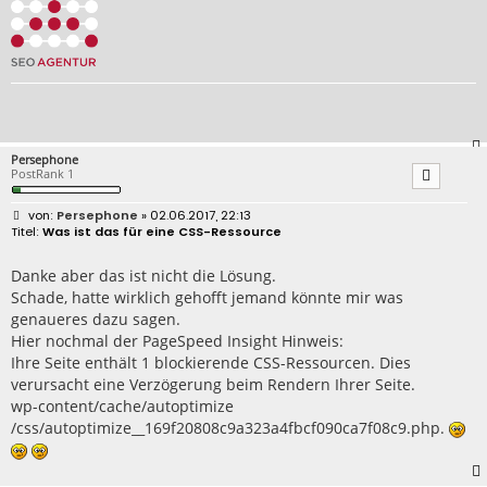
Persephone
PostRank 1
B
Persephone
» 02.06.2017, 22:13
e
Was ist das für eine CSS-Ressource
i
t
r
Danke aber das ist nicht die Lösung.
a
Schade, hatte wirklich gehofft jemand könnte mir was
g
genaueres dazu sagen.
Hier nochmal der PageSpeed Insight Hinweis:
Ihre Seite enthält 1 blockierende CSS-Ressourcen. Dies
verursacht eine Verzögerung beim Rendern Ihrer Seite.
wp-content/cache/autoptimize
/css/autoptimize__169f20808c9a323a4fbcf090ca7f08c9.php.