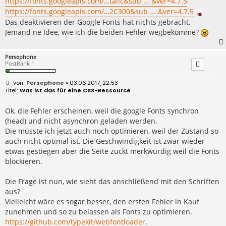
https://fonts.googleapis.com/…talic&sub ... &ver=4.7.5
https://fonts.googleapis.com/…2C300&sub ... &ver=4.7.5
Das deaktivieren der Google Fonts hat nichts gebracht.
Jemand ne Idee, wie ich die beiden Fehler wegbekomme?
Persephone
PostRank 1
B
Persephone
» 03.06.2017, 22:53
e
Was ist das für eine CSS-Ressource
i
t
r
Ok, die Fehler erscheinen, weil die google Fonts synchron
a
(head) und nicht asynchron geladen werden.
g
Die müsste ich jetzt auch noch optimieren, weil der Zustand so
auch nicht optimal ist. Die Geschwindigkeit ist zwar wieder
etwas gestiegen aber die Seite zuckt merkwürdig weil die Fonts
blockieren.
Die Frage ist nun, wie sieht das anschließend mit den Schriften
aus?
Vielleicht wäre es sogar besser, den ersten Fehler in Kauf
zunehmen und so zu belassen als Fonts zu optimieren.
https://github.com/typekit/webfontloader
.