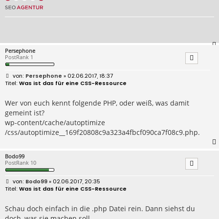
Persephone
PostRank 1
B
Persephone
» 02.06.2017, 18:37
e
Was ist das für eine CSS-Ressource
i
t
r
Wer von euch kennt folgende PHP, oder weiß, was damit
a
gemeint ist?
g
wp-content/cache/autoptimize
/css/autoptimize__169f20808c9a323a4fbcf090ca7f08c9.php.
Bodo99
PostRank 10
B
Bodo99
» 02.06.2017, 20:35
e
Was ist das für eine CSS-Ressource
i
t
r
Schau doch einfach in die .php Datei rein. Dann siehst du
a
doch, was sie machen soll.
g