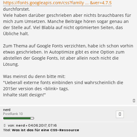
https://fonts.googleapis.com/css?family ... &ver=4.7.5
durchforstet.
Viele haben darüber geschrieben aber nichts brauchbares für
mich zum Umsetzen. Manche Beiträge hören sogar genau an
der Stelle auf. Viel Blabla auf nicht optimierten Seiten, das
Übliche halt.
Zum Thema auf Google Fonts verzichten, habe ich schon vorhin
etwas geschrieben. In Autoptimize gibt es eine Option zum
abstellen der Google Fonts, ist aber allein noch nicht die
Lösung.
Was meinst du denn bitte mit:
"Ueberall externe fonts einbinden sind wahrscheinlich die
2015er version des <blink> tags.
Inhalte statt design!"
nerd
PostRank 10
B
nerd
» 04.06.2017, 07:16
e
Was ist das für eine CSS-Ressource
i
t