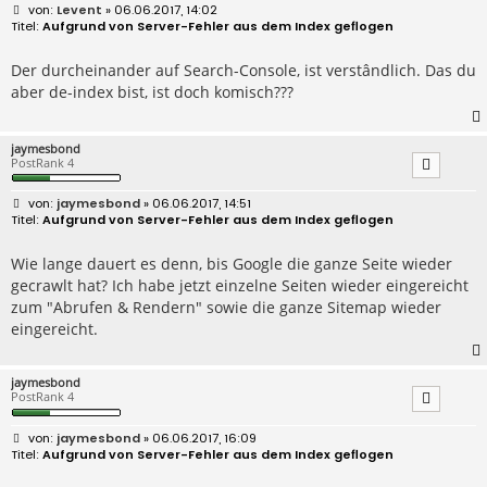
B
Levent
» 06.06.2017, 14:02
e
Aufgrund von Server-Fehler aus dem Index geflogen
i
t
r
Der durcheinander auf Search-Console, ist verstândlich. Das du
a
aber de-index bist, ist doch komisch???
g
jaymesbond
PostRank 4
B
jaymesbond
» 06.06.2017, 14:51
e
Aufgrund von Server-Fehler aus dem Index geflogen
i
t
r
Wie lange dauert es denn, bis Google die ganze Seite wieder
a
gecrawlt hat? Ich habe jetzt einzelne Seiten wieder eingereicht
g
zum "Abrufen & Rendern" sowie die ganze Sitemap wieder
eingereicht.
jaymesbond
PostRank 4
B
jaymesbond
» 06.06.2017, 16:09
e
Aufgrund von Server-Fehler aus dem Index geflogen
i
t