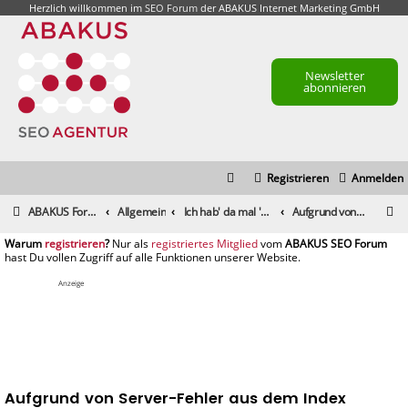
Herzlich willkommen im
SEO Forum
der ABAKUS Internet Marketing GmbH
Newsletter
abonnieren
Registrieren
Anmelden
S
ABAKUS Foren-Übersicht
Allgemein
Ich hab' da mal 'ne Frage
Aufgrund von Server-Fehler aus dem Index geflogen
u
registrieren
registriertes Mitglied
c
h
Anzeige
e
Aufgrund von Server-Fehler aus dem Index