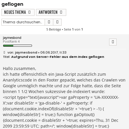
geflogen
Neues Thema
Antworten
Suche
Erweiterte Suche
5 Beiträge • Seite
1
von
1
jaymesbond
PostRank 4
B
jaymesbond
» 06.06.2017, 11:33
e
Aufgrund von Server-Fehler aus dem Index geflogen
i
t
r
Hallo zusammen,
a
ich hatte offensichtlich ein Java-Script zusätzlich zum
g
Ananlyticscode in den Footer gepackt, welches das Crawlen von
Google unmöglich machte und zur Folge hatte, dass die Seite
binnen 1 1/2 Wochen sukzessive de-indexiert wurde:
<script type="text/javascript">var gaProperty = 'UA-XXXXXXX-
X';var disableStr = 'ga-disable-' + gaProperty; if
(document.cookie.indexOf(disableStr + '=true') > -1) {
window[disableStr] = true;} function gaOptout()
{document.cookie = disableStr + '=true; expires=Thu, 31 Dec
2099 23:59:59 UTC; path=/'; window[disableStr] = true;}