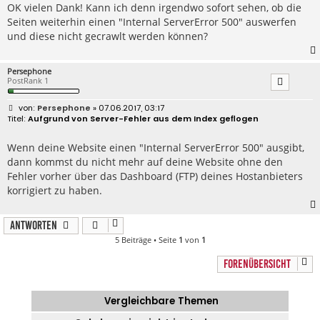
r
OK vielen Dank! Kann ich denn irgendwo sofort sehen, ob die
a
Seiten weiterhin einen "Internal ServerError 500" auswerfen
g
und diese nicht gecrawlt werden können?
Persephone
PostRank 1
B
Persephone
» 07.06.2017, 03:17
e
Aufgrund von Server-Fehler aus dem Index geflogen
i
t
r
Wenn deine Website einen "Internal ServerError 500" ausgibt,
a
dann kommst du nicht mehr auf deine Website ohne den
g
Fehler vorher über das Dashboard (FTP) deines Hostanbieters
korrigiert zu haben.
Antworten
5 Beiträge • Seite
1
von
1
FORENÜBERSICHT
Vergleichbare Themen