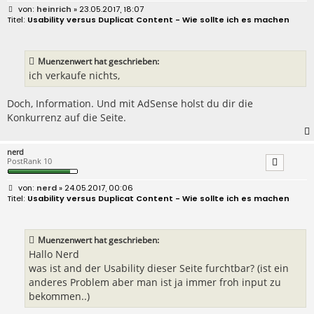
B
heinrich
» 23.05.2017, 18:07
e
Usability versus Duplicat Content - Wie sollte ich es machen
i
t
r
a
Muenzenwert hat geschrieben:
g
ich verkaufe nichts,
Doch, Information. Und mit AdSense holst du dir die
Konkurrenz auf die Seite.
nerd
PostRank 10
B
nerd
» 24.05.2017, 00:06
e
Usability versus Duplicat Content - Wie sollte ich es machen
i
t
r
a
Muenzenwert hat geschrieben:
g
Hallo Nerd
was ist and der Usability dieser Seite furchtbar? (ist ein
anderes Problem aber man ist ja immer froh input zu
bekommen..)