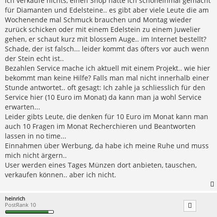
ich verkaufe nichts, einen Shop hatte ich schoneinmal gemacht
g
für Diamanten und Edelsteine.. es gibt aber viele Leute die am
Wochenende mal Schmuck brauchen und Montag wieder
zurück schicken oder mit einem Edelstein zu einem Juwelier
gehen, er schaut kurz mit blossem Auge.. im Internet bestellt?
Schade, der ist falsch... leider kommt das öfters vor auch wenn
der Stein echt ist..
Bezahlen Service mache ich aktuell mit einem Projekt.. wie hier
bekommt man keine Hilfe? Falls man mal nicht innerhalb einer
Stunde antwortet.. oft gesagt: Ich zahle ja schliesslich für den
Service hier (10 Euro im Monat) da kann man ja wohl Service
erwarten...
Leider gibts Leute, die denken für 10 Euro im Monat kann man
auch 10 Fragen im Monat Recherchieren und Beantworten
lassen in no time...
Einnahmen über Werbung, da habe ich meine Ruhe und muss
mich nicht ärgern..
User werden eines Tages Münzen dort anbieten, tauschen,
verkaufen können.. aber ich nicht.
heinrich
PostRank 10