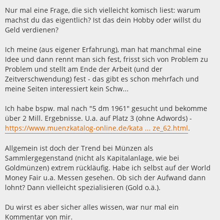
t
r
Nur mal eine Frage, die sich vielleicht komisch liest: warum
a
machst du das eigentlich? Ist das dein Hobby oder willst du
g
Geld verdienen?
Ich meine (aus eigener Erfahrung), man hat manchmal eine
Idee und dann rennt man sich fest, frisst sich von Problem zu
Problem und stellt am Ende der Arbeit (und der
Zeitverschwendung) fest - das gibt es schon mehrfach und
meine Seiten interessiert kein Schw...
Ich habe bspw. mal nach "5 dm 1961" gesucht und bekomme
über 2 Mill. Ergebnisse. U.a. auf Platz 3 (ohne Adwords) -
https://www.muenzkatalog-online.de/kata ... ze_62.html
.
Allgemein ist doch der Trend bei Münzen als
Sammlergegenstand (nicht als Kapitalanlage, wie bei
Goldmünzen) extrem rückläufig. Habe ich selbst auf der World
Money Fair u.a. Messen gesehen. Ob sich der Aufwand dann
lohnt? Dann vielleicht spezialisieren (Gold o.ä.).
Du wirst es aber sicher alles wissen, war nur mal ein
Kommentar von mir.