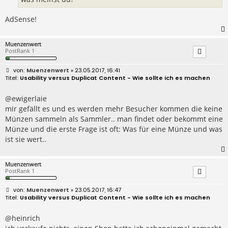
AdSense!
Muenzenwert
PostRank 1
B
Muenzenwert
» 23.05.2017, 16:41
e
Usability versus Duplicat Content - Wie sollte ich es machen
i
t
r
@ewigerlaie
a
mir gefällt es und es werden mehr Besucher kommen die keine
g
Münzen sammeln als Sammler.. man findet oder bekommt eine
Münze und die erste Frage ist oft: Was für eine Münze und was
ist sie wert..
Muenzenwert
PostRank 1
B
Muenzenwert
» 23.05.2017, 16:47
e
Usability versus Duplicat Content - Wie sollte ich es machen
i
t
r
@heinrich
a