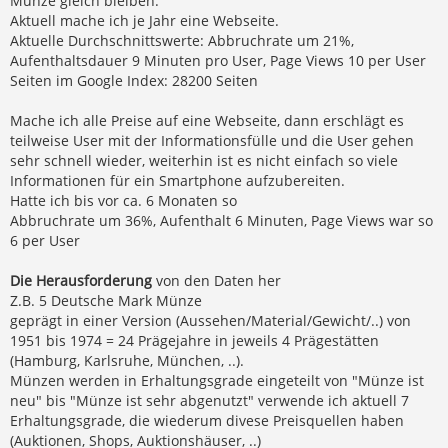
Münze gleich bleiben.
Aktuell mache ich je Jahr eine Webseite.
Aktuelle Durchschnittswerte: Abbruchrate um 21%,
Aufenthaltsdauer 9 Minuten pro User, Page Views 10 per User
Seiten im Google Index: 28200 Seiten
Mache ich alle Preise auf eine Webseite, dann erschlägt es
teilweise User mit der Informationsfülle und die User gehen
sehr schnell wieder, weiterhin ist es nicht einfach so viele
Informationen für ein Smartphone aufzubereiten.
Hatte ich bis vor ca. 6 Monaten so
Abbruchrate um 36%, Aufenthalt 6 Minuten, Page Views war so
6 per User
Die Herausforderung
von den Daten her
Z.B. 5 Deutsche Mark Münze
geprägt in einer Version (Aussehen/Material/Gewicht/..) von
1951 bis 1974 = 24 Prägejahre in jeweils 4 Prägestätten
(Hamburg, Karlsruhe, München, ..).
Münzen werden in Erhaltungsgrade eingeteilt von "Münze ist
neu" bis "Münze ist sehr abgenutzt" verwende ich aktuell 7
Erhaltungsgrade, die wiederum divese Preisquellen haben
(Auktionen, Shops, Auktionshäuser, ..)