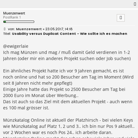
Muenzenwert
PostRank 1
B
Muenzenwert
» 23.05.2017, 14:18
e
Usability versus Duplicat Content - Wie sollte ich es machen
i
t
r
@ewigerlaie
a
Ich mag Münzen und mag / muß damit Geld verdienen in 1-2
g
Jahren (oder mir ein anderes Projekt suchen oder Job suchen)
Ein ähnliches Projekt hatte ich vor 9 Jahren gemacht, es ist
noch online und hat so 200 Besucher am Tag im Moment (Wird
seit 8 Jahren nicht mehr gepflegt)
Einige Jahre hatte das Projekt so 2500 Besucher am Tag bei
2000 Euro im Monat über Werbung..
Das ist auch so das Ziel mit dem aktuellen Projekt - auch wenn
es 100 mal grösser ist.
Münzkatalog Online ist aktuell der Platzhirsch - bei vielen Keys
wie Münzkatalog auf Platz 1, 2 und 3.. ich bin nur Pos 9 aktuell..
vor 2 Wochen war es noch Pos 24.. ich arbeite daran.