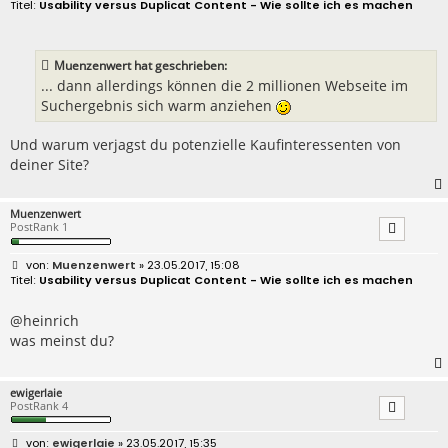
e
Usability versus Duplicat Content - Wie sollte ich es machen
i
t
r
a
Muenzenwert hat geschrieben:
g
... dann allerdings können die 2 millionen Webseite im
Suchergebnis sich warm anziehen
Und warum verjagst du potenzielle Kaufinteressenten von
deiner Site?
Muenzenwert
PostRank 1
B
Muenzenwert
» 23.05.2017, 15:08
e
Usability versus Duplicat Content - Wie sollte ich es machen
i
t
r
@heinrich
a
was meinst du?
g
ewigerlaie
PostRank 4
B
ewigerlaie
» 23.05.2017, 15:35