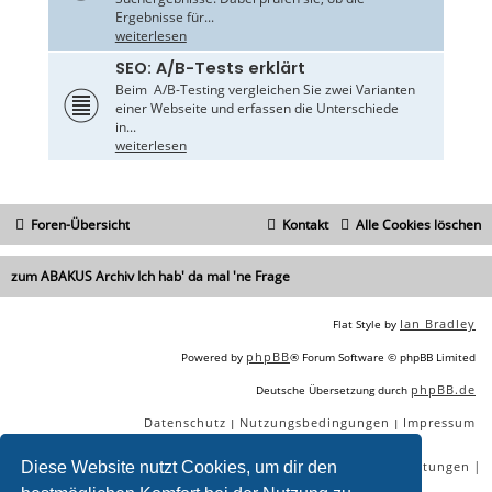
Ergebnisse für...
weiterlesen
SEO: A/B-Tests erklärt
Beim A/B-Testing vergleichen Sie zwei Varianten
einer Webseite und erfassen die Unterschiede
in...
weiterlesen
Foren-Übersicht
Kontakt
Alle Cookies löschen
zum ABAKUS Archiv Ich hab' da mal 'ne Frage
Ian Bradley
Flat Style by
phpBB
Powered by
® Forum Software © phpBB Limited
phpBB.de
Deutsche Übersetzung durch
Datenschutz
Nutzungsbedingungen
Impressum
|
|
|
|
|
|
SEO Agentur
SEO Blog
SEO Online Tools
SEO Dienstleistungen
Diese Website nutzt Cookies, um dir den