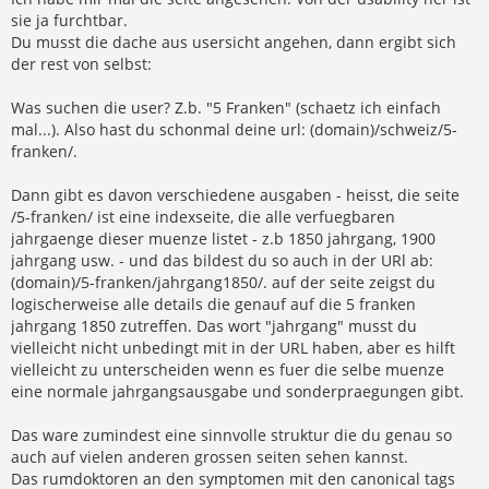
a
sie ja furchtbar.
g
Du musst die dache aus usersicht angehen, dann ergibt sich
der rest von selbst:
Was suchen die user? Z.b. "5 Franken" (schaetz ich einfach
mal...). Also hast du schonmal deine url: (domain)/schweiz/5-
franken/.
Dann gibt es davon verschiedene ausgaben - heisst, die seite
/5-franken/ ist eine indexseite, die alle verfuegbaren
jahrgaenge dieser muenze listet - z.b 1850 jahrgang, 1900
jahrgang usw. - und das bildest du so auch in der URl ab:
(domain)/5-franken/jahrgang1850/. auf der seite zeigst du
logischerweise alle details die genauf auf die 5 franken
jahrgang 1850 zutreffen. Das wort "jahrgang" musst du
vielleicht nicht unbedingt mit in der URL haben, aber es hilft
vielleicht zu unterscheiden wenn es fuer die selbe muenze
eine normale jahrgangsausgabe und sonderpraegungen gibt.
Das ware zumindest eine sinnvolle struktur die du genau so
auch auf vielen anderen grossen seiten sehen kannst.
Das rumdoktoren an den symptomen mit den canonical tags