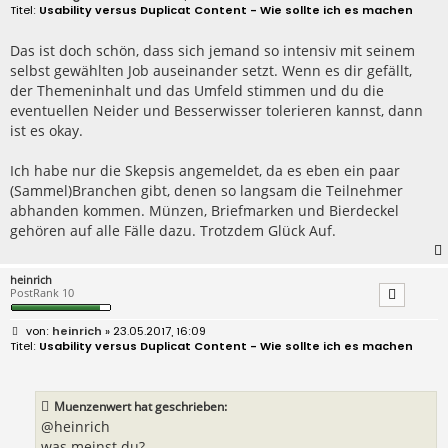
e
Usability versus Duplicat Content - Wie sollte ich es machen
i
t
r
Das ist doch schön, dass sich jemand so intensiv mit seinem
a
selbst gewählten Job auseinander setzt. Wenn es dir gefällt,
g
der Themeninhalt und das Umfeld stimmen und du die
eventuellen Neider und Besserwisser tolerieren kannst, dann
ist es okay.
Ich habe nur die Skepsis angemeldet, da es eben ein paar
(Sammel)Branchen gibt, denen so langsam die Teilnehmer
abhanden kommen. Münzen, Briefmarken und Bierdeckel
gehören auf alle Fälle dazu. Trotzdem Glück Auf.
heinrich
PostRank 10
B
heinrich
» 23.05.2017, 16:09
e
Usability versus Duplicat Content - Wie sollte ich es machen
i
t
r
a
Muenzenwert hat geschrieben:
g
@heinrich
was meinst du?