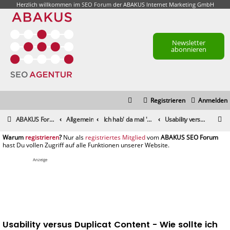
Herzlich willkommen im
SEO Forum
der ABAKUS Internet Marketing GmbH
Newsletter
abonnieren
Registrieren
Anmelden
S
ABAKUS Foren-Übersicht
Allgemein
Ich hab' da mal 'ne Frage
Usability versus Duplicat Content - Wie sollte ich es machen
u
registrieren
registriertes Mitglied
c
h
Anzeige
e
Usability versus Duplicat Content - Wie sollte ich