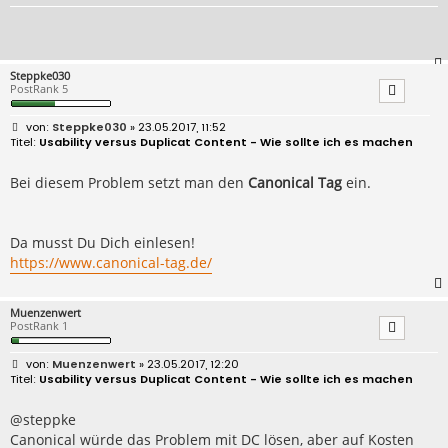
Steppke030
PostRank 5
B
Steppke030
» 23.05.2017, 11:52
e
Usability versus Duplicat Content - Wie sollte ich es machen
i
t
r
Bei diesem Problem setzt man den
Canonical Tag
ein.
a
g
Da musst Du Dich einlesen!
https://www.canonical-tag.de/
Muenzenwert
PostRank 1
B
Muenzenwert
» 23.05.2017, 12:20
e
Usability versus Duplicat Content - Wie sollte ich es machen
i
t
r
@steppke
a
Canonical würde das Problem mit DC lösen, aber auf Kosten
g