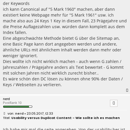
der Keywords
ich kann Canonical auf "5 Mark 1960" machen, aber dann
existiert keine Webpage mehr für "5 Mark 1961" usw. ich
mache also aus 24 Keys 1 Key in diesem Fall, 23 Prägejahre und
die Preise Auflagezahlen usw. würden dann komplett aus dem
Index fallen.
Eine abgeschwächte Methode bietet G über die Sitemap an,
eine Basic Page kann dort angegeben werden und andere,
ähnliche URLs mit ähnlichem Inhalt werden dann mehr oder
weniger ignoriert.
Dies wollte ich nicht wirklich machen - auch wenn G zahlen /
Jahreszahlen / Prägejahre anders als Text bewertet - G kommt
mit solchen Jahren nicht wirklich zurecht bisher..
Es wäre schön den DC lösen zu können ohne 90% der Daten /
Keys / Webseiten zu verlieren.
nerd
PostRank 10
B
nerd
» 23.05.2017, 12:33
e
Usability versus Duplicat Content - Wie sollte ich es machen
i
t
r
Ich habe mir mal die seite angesehen. Von der usability her ist