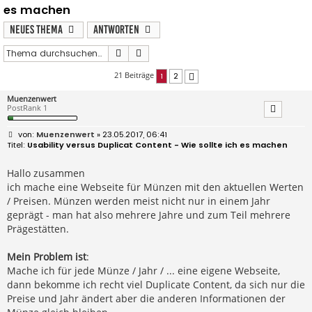
es machen
Neues Thema
Antworten
Suche
Erweiterte Suche
21 Beiträge
1
2
Nächste
Muenzenwert
PostRank 1
B
Muenzenwert
» 23.05.2017, 06:41
e
Usability versus Duplicat Content - Wie sollte ich es machen
i
t
r
Hallo zusammen
a
ich mache eine Webseite für Münzen mit den aktuellen Werten
g
/ Preisen. Münzen werden meist nicht nur in einem Jahr
geprägt - man hat also mehrere Jahre und zum Teil mehrere
Prägestätten.
Mein Problem ist
:
Mache ich für jede Münze / Jahr / ... eine eigene Webseite,
dann bekomme ich recht viel Duplicate Content, da sich nur die
Preise und Jahr ändert aber die anderen Informationen der