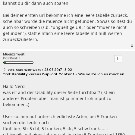
kannst du dir dann auch sparen.
Bei deiner ersten url bekomme ich eine leere tabelle zurueck,
scheinbar wurde die muenze nicht gefunden. Sowas solltest du
auch so schreiben (z.b. "ungueltige URL" oder "muenze nicht
gefunden"), statt einfach eine leere tabelle mit null-werten
zurueckzuliefern.
Muenzenwert
PostRank 1
B
Muenzenwert
» 23.05.2017, 13:02
e
Usability versus Duplicat Content - Wie sollte ich es machen
i
t
r
Hallo Nerd
a
was ist and der Usability dieser Seite furchtbar? (ist ein
g
anderes Problem aber man ist ja immer froh input zu
bekommen..)
User suchen auf unterschiedlichste Arten, bei 5 Franken
suchen die Leute nach
fünfliber, 5fr 5 chf, 5 franken, 5 sfr, 5 schw frank, .....
oft jeweils mit einer Jahreszahl, bei den 5 Franken sind 1850,