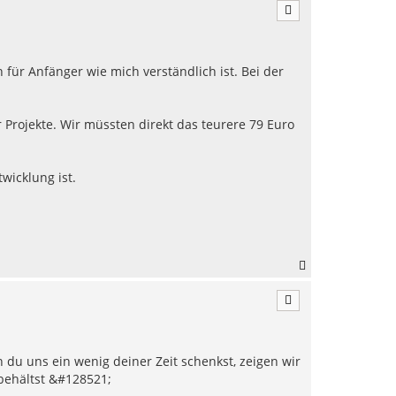
c
h
o
b
e
h für Anfänger wie mich verständlich ist. Bei der
n
 Projekte. Wir müssten direkt das teurere 79 Euro
wicklung ist.
N
a
c
h
o
b
e
 du uns ein wenig deiner Zeit schenkst, zeigen wir
n
 behältst &#128521;