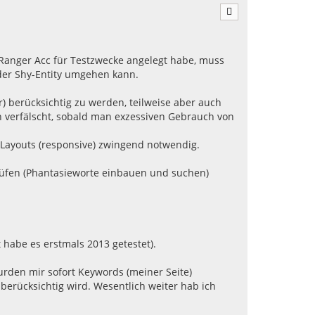
c
h
o
b
e
Ranger Acc für Testzwecke angelegt habe, muss
n
 der Shy-Entity umgehen kann.
r) berücksichtig zu werden, teilweise aber auch
 verfälscht, sobald man exzessiven Gebrauch von
" Layouts (responsive) zwingend notwendig.
prüfen (Phantasieworte einbauen und suchen)
t habe es erstmals 2013 getestet).
rden mir sofort Keywords (meiner Seite)
berücksichtig wird. Wesentlich weiter hab ich