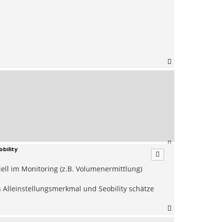
N
a
c
h
o
b
e
n
N
bility
a
c
iell im Monitoring (z.B. Volumenermittlung)
h
o
b
 Alleinstellungsmerkmal und Seobility schätze
e
n
N
a