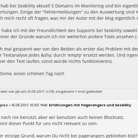
h hab bei Seobility aktuell 5 Domains im Monitoring und bin eigent
rtungen. Einige der "Fehlermeldungen" zu den Auswertung sind m
h mich recht oft fragen, was mir der Autor mit der Msg eigentlich s
habe ich mit der Freundlichkeit des Supports bei Seobility sowohl
einer der Gründe warum ich mir weiterhin andere Tools ansehen (:
ich mal gespannt wer von den Beiden als erster das Problem mit d
r Textanalyse jedes &shy; durch 'empty' ersetzt werden. Und irgen
er den Text laufen, sonst würde nichts funktionieren).
 Sinne, einen schönen Tag noch
ndert von
pb
am 31.05.2017, 11:08, insgesamt 1-mal geändert.
ipiso
» 15.05.2017, 10:50
Erfahrungen mit Pagerangers und Seobility
noch nie benutzt, aber wir benutzen auch keinen Blocksatz.
int dieser Punkt für uns nicht relevant zu sein.
er einzige Grund, warum Du nicht bei pagerangers geblieben bist?