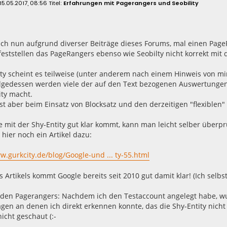
15.05.2017, 08:56
Erfahrungen mit Pagerangers und Seobility
ch nun aufgrund diverser Beiträge dieses Forums, mal einen Page
 feststellen das PageRangers ebenso wie Seobilty nicht korrekt mit
ity scheint es teilweise (unter anderem nach einem Hinweis von mi
folgedessen werden viele der auf den Text bezogenen Auswertungen
ity macht.
ist aber beim Einsatz von Blocksatz und den derzeitigen "flexiblen
 mit der Shy-Entity gut klar kommt, kann man leicht selber über
hier noch ein Artikel dazu:
w.gurkcity.de/blog/Google-und ... ty-55.html
s Artikels kommt Google bereits seit 2010 gut damit klar! (Ich selbs
 den Pagerangers: Nachdem ich den Testaccount angelegt habe, wu
gen an denen ich direkt erkennen konnte, das die Shy-Entity nicht 
icht geschaut (:-