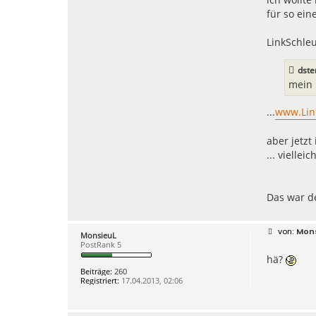
t
für so ein
e
n
v
LinkSchle
o
n
/
dste
A
ff
mein 
i
l
i
...
www.Lin
t
i
v
aber jetzt 
/
... vielle
Das war de
B
Mon
MonsieuL
e
PostRank 5
i
hä?
t
r
Beiträge:
260
a
Registriert:
17.04.2013, 02:06
g