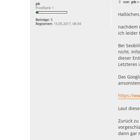
B
pb
» 
pb
e
PostRank 1
i
Hallöchen,
t
r
Beiträge:
5
a
Registriert:
15.05.2017, 08:34
g
nachdem i
ich leider
Bei Seobil
nicht. In
dieser Ent
Letzteres 
Das Google
ansonsten 
https://ww
Laut diese
Zurück zu
vorgeschla
dann gar n