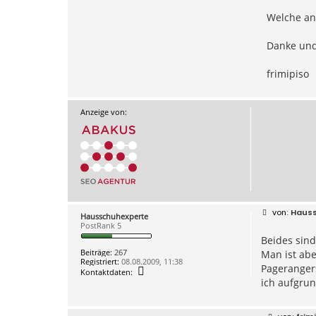
Welche an
Danke und
frimipiso
Anzeige von:
B
Haus
Hausschuhexperte
e
PostRank 5
i
Beides sind
t
r
Beiträge:
267
Man ist ab
a
Registriert:
08.08.2009, 11:38
g
Pagerangers
K
Kontaktdaten:
o
ich aufgrun
n
t
a
k
B