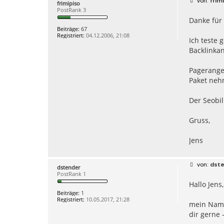
frim
frimipiso
t
e
PostRank 3
d
i
a
Danke für
t
t
r
Beiträge:
67
e
a
Registriert:
04.12.2006, 21:08
n
g
Ich teste 
v
Backlinkan
o
n
H
Pageranger
a
u
Paket neh
s
s
c
Der Seobil
h
u
h
Gruss,
e
x
p
Jens
e
r
t
e
B
dst
dstender
e
PostRank 1
i
Hallo Jens,
t
r
Beiträge:
1
a
Registriert:
10.05.2017, 21:28
g
mein Name 
dir gerne 