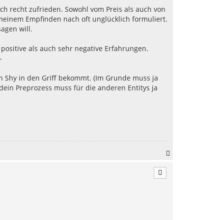
lich recht zufrieden. Sowohl vom Preis als auch von
einem Empfinden nach oft unglücklich formuliert.
agen will.
 positive als auch sehr negative Erfahrungen.
-
en Shy in den Griff bekommt. (Im Grunde muss ja
dein Preprozess muss für die anderen Entitys ja
N
a
c
h
o
b
e
n