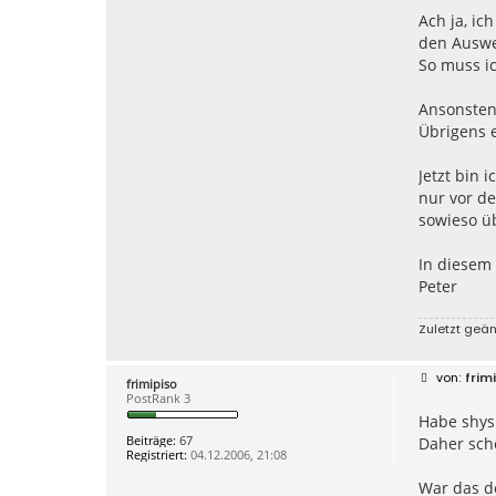
Ach ja, ic
den Auswe
So muss ic
Ansonsten 
Übrigens 
Jetzt bin 
nur vor de
sowieso üb
In diesem
Peter
Zuletzt geä
B
frim
frimipiso
e
PostRank 3
i
Habe shys 
t
r
Beiträge:
67
Daher sche
a
Registriert:
04.12.2006, 21:08
g
War das d