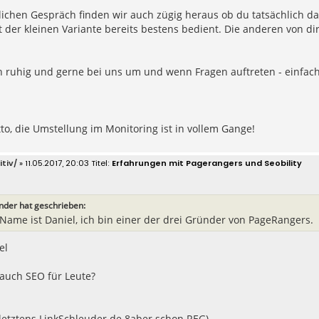
ichen Gespräch finden wir auch zügig heraus ob du tatsächlich da
t der kleinen Variante bereits bestens bedient. Die anderen von d
h ruhig und gerne bei uns um und wenn Fragen auftreten - einfac
tto, die Umstellung im Monitoring ist in vollem Gange!
itiv/
» 11.05.2017, 20:03
Erfahrungen mit Pagerangers und Seobility
nder hat geschrieben:
Name ist Daniel, ich bin einer der drei Gründer von PageRangers.
el
 auch SEO für Leute?
 letztens LinkSchleuder.de 8aber schon REG)