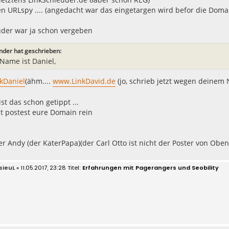
en URLspy .... (angedacht war das eingetargen wird befor die Doma
uder war ja schon vergeben
nder hat geschrieben:
Name ist Daniel,
kDaniel
(ähm....
www.LinkDavid.de
(jo, schrieb jetzt wegen deinem N
ist das schon getippt ...
icht postest eure Domain rein
r Andy (der KaterPapa)(der Carl Otto ist nicht der Poster von Oben
sieuL
» 11.05.2017, 23:28
Erfahrungen mit Pagerangers und Seobility