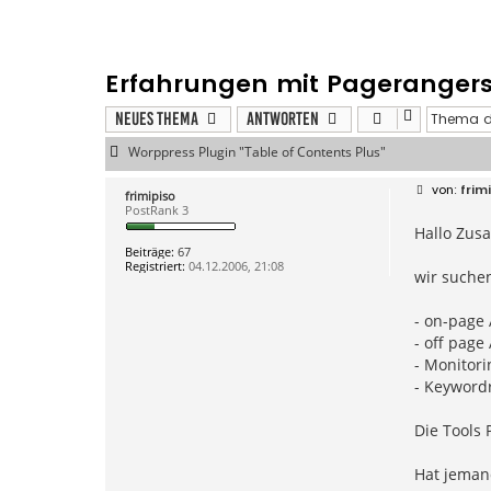
Erfahrungen mit Pagerangers 
Neues Thema
Antworten
Worppress Plugin "Table of Contents Plus"
B
frim
frimipiso
e
PostRank 3
i
Hallo Zus
t
r
Beiträge:
67
a
Registriert:
04.12.2006, 21:08
g
wir suchen
- on-page 
- off page
- Monitori
- Keyword
Die Tools 
Hat jeman