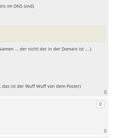
ins im DNS sind)
amen ... der nicht der in der Domain ist ....)
, das ist der Wuff Wuff von dem Poster)
N
a
c
h
o
b
e
n
N
a