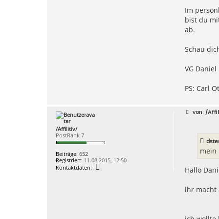
Im persönl
bist du mi
ab.
Schau dic
VG Daniel
PS: Carl O
B
/Affil
e
i
/Affilitiv/
t
PostRank 7
r
dste
a
g
mein 
Beiträge:
652
Registriert:
11.08.2015, 12:50
K
Kontaktdaten:
Hallo Dani
o
n
t
ihr macht
a
k
t
d
a
ich wollte