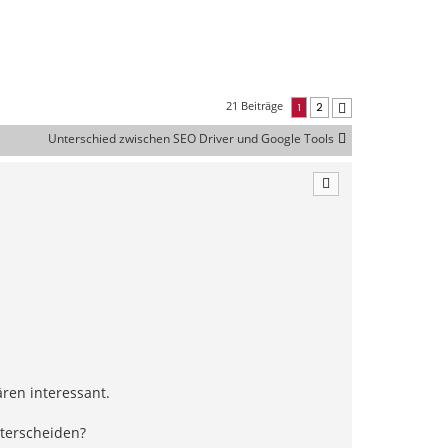
21 Beiträge
1
2
Nächste
Unterschied zwischen SEO Driver und Google Tools
ren interessant.
nterscheiden?