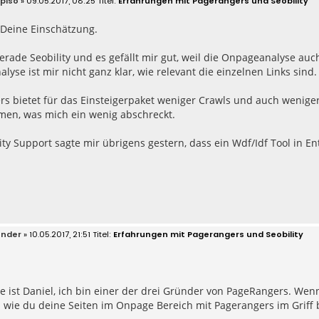
ipiso
» 09.05.2017, 08:25
Erfahrungen mit Pagerangers und Seobility
 Deine Einschätzung.
gerade Seobility und es gefällt mir gut, weil die Onpageanalyse auc
alyse ist mir nicht ganz klar, wie relevant die einzelnen Links sind.
s bietet für das Einsteigerpaket weniger Crawls und auch weniger
men, was mich ein wenig abschreckt.
ity Support sagte mir übrigens gestern, dass ein Wdf/Idf Tool in Ent
ender
» 10.05.2017, 21:51
Erfahrungen mit Pagerangers und Seobility
ist Daniel, ich bin einer der drei Gründer von PageRangers. Wenn
- wie du deine Seiten im Onpage Bereich mit Pagerangers im Griff