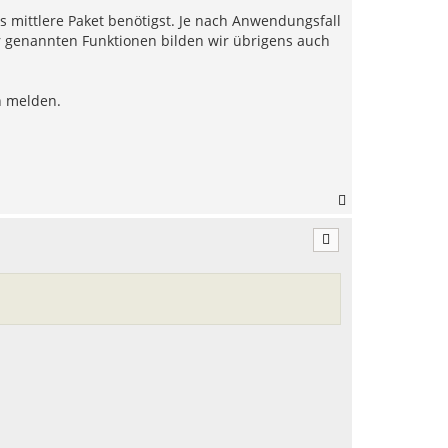
s mittlere Paket benötigst. Je nach Anwendungsfall
ir genannten Funktionen bilden wir übrigens auch
h melden.
N
a
c
h
o
b
e
n