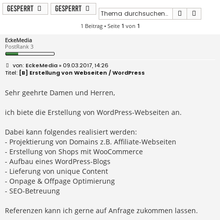
Gesperrt
Gesperrt
Suche
Erweit
1 Beitrag • Seite
1
von
1
EckeMedia
PostRank 3
B
EckeMedia
» 09.03.2017, 14:26
e
[B] Erstellung von Webseiten / WordPress
i
t
r
Sehr geehrte Damen und Herren,
a
g
ich biete die Erstellung von WordPress-Webseiten an.
Dabei kann folgendes realisiert werden:
- Projektierung von Domains z.B. Affiliate-Webseiten
- Erstellung von Shops mit WooCommerce
- Aufbau eines WordPress-Blogs
- Lieferung von unique Content
- Onpage & Offpage Optimierung
- SEO-Betreuung
Referenzen kann ich gerne auf Anfrage zukommen lassen.