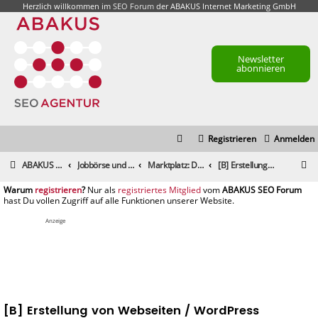
Herzlich willkommen im
SEO Forum
der ABAKUS Internet Marketing GmbH
Newsletter
abonnieren
Registrieren
Anmelden
S
ABAKUS Foren-Übersicht
Jobbörse und Marktplatz
Marktplatz: Dienstleistungen
[B] Erstellung von Webseiten / WordPress
u
registrieren
registriertes Mitglied
c
h
Anzeige
e
[B] Erstellung von Webseiten / WordPress