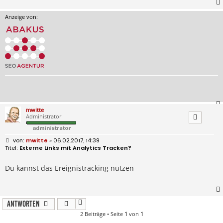
Anzeige von:
mwitte
Administrator
B
mwitte
» 06.02.2017, 14:39
e
Externe Links mit Analytics Tracken?
i
t
r
Du kannst das Ereignistracking nutzen
a
g
Antworten
2 Beiträge • Seite
1
von
1