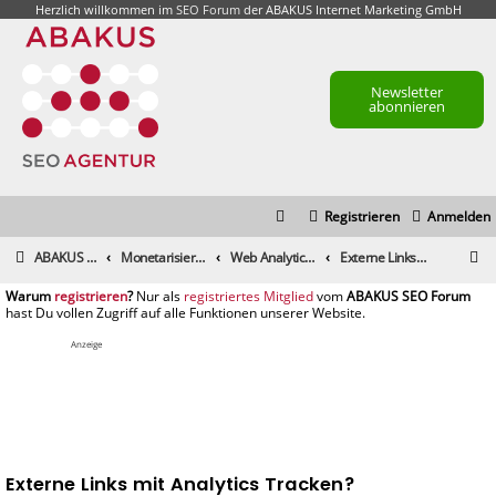
Herzlich willkommen im
SEO Forum
der ABAKUS Internet Marketing GmbH
Newsletter
abonnieren
Registrieren
Anmelden
S
ABAKUS Foren-Übersicht
Monetarisierung & Controlling
Web Analytics & Controlling
Externe Links mit Analytics Tracken?
u
registrieren
registriertes Mitglied
c
h
Anzeige
e
Externe Links mit Analytics Tracken?