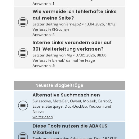
Antworten:
1
Wie vermeide ich fehlerhafte Links
auf meine Seite?
Letzter Beitrag von
arnego2
«
13.04.2026, 18:12
Verfasst in
KI-Suchen
Antworten:
4
Interne Links verändern oder auf
301-Weiterleitung verlassen?
Letzter Beitrag von
Mµ
«
07.05.2026, 08:06
Verfasst in
Ich hab' da mal 'ne Frage
Antworten:
5
Neueste Blogbeiträge
Alternative Suchmaschinen
Swisscows, MetaGer, Qwant, Mojeek, Carrot2,
Ecosia, Startpage, DuckDuckGo, You.com und
Neeva
weiterlesen
Diese Tools nutzen die ABAKUS
Mitarbeiter
Tools erleichtern den Arbeitsalltag. Drei ABAKUS