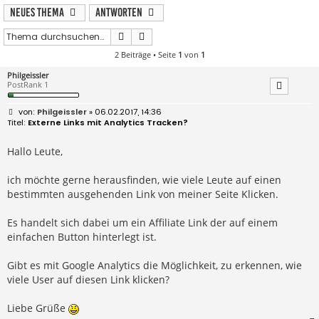
Neues Thema
Antworten
Suche
Erweiterte Suche
2 Beiträge • Seite
1
von
1
Philgeissler
PostRank 1
B
Philgeissler
» 06.02.2017, 14:36
e
Externe Links mit Analytics Tracken?
i
t
r
Hallo Leute,
a
g
ich möchte gerne herausfinden, wie viele Leute auf einen
bestimmten ausgehenden Link von meiner Seite Klicken.
Es handelt sich dabei um ein Affiliate Link der auf einem
einfachen Button hinterlegt ist.
Gibt es mit Google Analytics die Möglichkeit, zu erkennen, wie
viele User auf diesen Link klicken?
Liebe Grüße