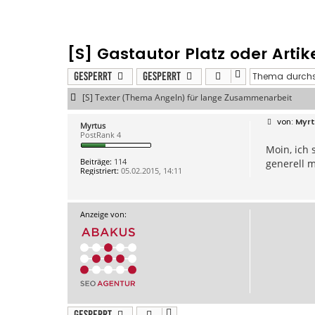
[S] Gastautor Platz oder Artik
Gesperrt
Gesperrt
[S] Texter (Thema Angeln) für lange Zusammenarbeit
B
Myr
Myrtus
e
PostRank 4
i
Moin, ich 
t
r
Beiträge:
114
generell m
a
Registriert:
05.02.2015, 14:11
g
Anzeige von:
Gesperrt