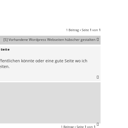
1 Beitrag • Seite
1
von
1
[S] Vorhandene Wordpress Webseiten hübscher gestalten
 Seite
ffentlichen könnte oder eine gute Seite wo ich
eiten.
N
a
c
h
o
b
e
n
N
1 Beitrag • Seite
1
von
1