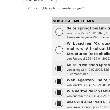
Zurück zu „Marktplatz: Dienstleistungen“
VERGLEICHBARE THEMEN
Seite springt bei Link 
von
ritchie276
» 16.01.2026, 10:
Templatedesign & Microformat
Wirkt sich ein "Carou
mehrerer Artikel auf S
Structured Data abbil
von
Rapunzel-256
» 31.01.2026,
Seite in welchen Spra
von
arnego2
» 10.02.2026, 13:5
Suchmaschinen
Web-Agenten - Seite
von
MarkoH
» 03.07.2026, 08:45
Wie vermeide ich fehl
von
quentinlese
» 13.04.2026, 1
Alles auf einer Seite 
von
timweissenberger
» 15.07.2