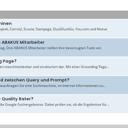
hinen
jeek, Carrot2, Ecosia, Startpage, DuckDuckGo, You.com und Neeva
e ABAKUS Mitarbeiter
ltag. Drei ABAKUS Mitarbeiter stellen ihre bevorzugten Tools vor.
g Page?
en maschinenlesbar und strukturiert dar. Mit einer Grounding Page...
ied zwischen Query und Prompt?
beauftragen Sie eine Suchmaschine, im Internet Informationen zu...
 Quality Rater?
ie Google-Suchergebnisse. Dabei prüfen sie, ob die Ergebnisse für...