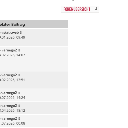
a
c
FORENÜBERSICHT
h
o
b
etzter Beitrag
e
n
on
staticweb
9.01.2026, 09:49
on
arnego2
4.02.2026, 14:07
on
arnego2
0.02.2026, 13:51
on
arnego2
0.07.2026, 14:24
on
arnego2
3.04.2026, 18:12
on
arnego2
1.07.2026, 00:08