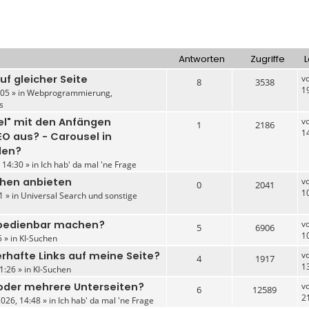
Antworten
Zugriffe
L
auf gleicher Seite
v
8
3538
1
05 » in
Webprogrammierung,
s
sel" mit den Anfängen
v
1
2186
1
EO aus? - Carousel in
den?
 14:30 » in
Ich hab' da mal 'ne Frage
chen anbieten
v
0
2041
1
1 » in
Universal Search und sonstige
 bedienbar machen?
v
5
6906
1
 » in
KI-Suchen
erhafte Links auf meine Seite?
v
4
1917
1
1:26 » in
KI-Suchen
- oder mehrere Unterseiten?
v
6
12589
2
026, 14:48 » in
Ich hab' da mal 'ne Frage