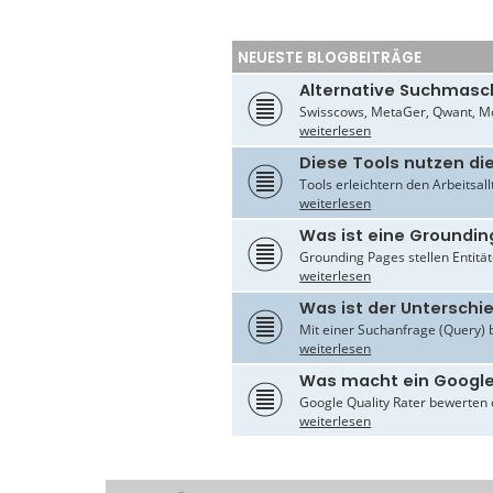
NEUESTE BLOGBEITRÄGE
Alternative Suchmasc
Swisscows, MetaGer, Qwant, Mo
weiterlesen
Diese Tools nutzen di
Tools erleichtern den Arbeitsal
weiterlesen
Was ist eine Groundin
Grounding Pages stellen Entität
weiterlesen
Was ist der Untersch
Mit einer Suchanfrage (Query) 
weiterlesen
Was macht ein Google
Google Quality Rater bewerten d
weiterlesen