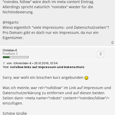
"noindex, follow" wäre doch im meta content Eintrag.
Allerdings spricht natürlich "noindex" wieder für die
Nichtindexierung.
@Higarts:
Wieso eigentlich "viele Impressums- und Datenschutzseiten"?
Pro Domain gibt es doch nur ein Impressum, da nur ein
Eigentümer.
Christian-E
PostRank 3
B
Christian-E
» 25.10.2016, 10:54
e
nofollow links auf Impressum und Datenschutz
i
t
r
Sorry, war wohl ein bisschen kurz angebunden
a
g
Was ich meinte, war rel="nofollow" im Link auf Impressum und
Datenschutzerklärung zu entfernen und auf diesen beiden
Seiten dann <meta name="robots" content="noindex,follow"/>
einzufügen.
Schöne Grüße