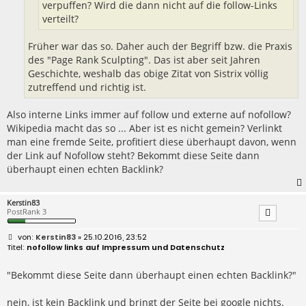
verpuffen? Wird die dann nicht auf die follow-Links
verteilt?
Früher war das so. Daher auch der Begriff bzw. die Praxis
des "Page Rank Sculpting". Das ist aber seit Jahren
Geschichte, weshalb das obige Zitat von Sistrix völlig
zutreffend und richtig ist.
Also interne Links immer auf follow und externe auf nofollow?
Wikipedia macht das so ... Aber ist es nicht gemein? Verlinkt
man eine fremde Seite, profitiert diese überhaupt davon, wenn
der Link auf Nofollow steht? Bekommt diese Seite dann
überhaupt einen echten Backlink?
Kerstin83
PostRank 3
B
Kerstin83
» 25.10.2016, 23:52
e
nofollow links auf Impressum und Datenschutz
i
t
r
"Bekommt diese Seite dann überhaupt einen echten Backlink?"
a
g
nein, ist kein Backlink und bringt der Seite bei google nichts.