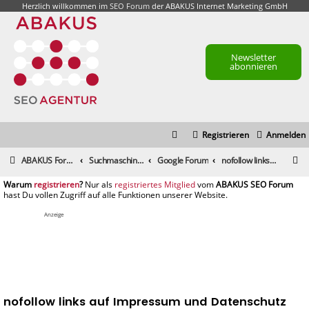
Herzlich willkommen im
SEO Forum
der ABAKUS Internet Marketing GmbH
Newsletter
abonnieren
Registrieren
Anmelden
S
ABAKUS Foren-Übersicht
Suchmaschinenmarketing (SEM) / Suchmaschinenoptimierung (SEO)
Google Forum
nofollow links auf Impressum und Datenschutz
u
registrieren
registriertes Mitglied
c
h
Anzeige
e
nofollow links auf Impressum und Datenschutz