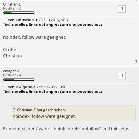
Christian-E
PostRank 3
B
Christian-E
» 25.10.2016, 10:17
e
nofollow links auf Impressum und Datenschutz
i
t
r
noindex, follow wäre geeignet.
a
g
Grüße
Christian
ewigerlaie
PostRank 4
B
ewigerlaie
» 25.10.2016, 10:31
e
nofollow links auf Impressum und Datenschutz
i
t
r
a
Christian-E hat geschrieben:
g
noindex, follow wäre geeignet.
Er meint sicher / wahrscheinlich rel="nofollow" im Link selbst.