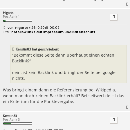
Higarts
PostRank 1
B
Higarts
» 26.10.2016, 00:09
e
nofollow links auf Impressum und Datenschutz
i
t
r
a
Kerstin83 hat geschrieben:
g
"Bekommt diese Seite dann überhaupt einen echten
Backlink?"
nein, ist kein Backlink und bringt der Seite bei google
nichts.
Was bringt einem dann die Referenzierung bei Wikipedia,
wenn man doch keinen Backlink erhält? Bei seitwert.de ist das
ein Kriterium für die Punktevergabe.
Kerstin83
PostRank 3