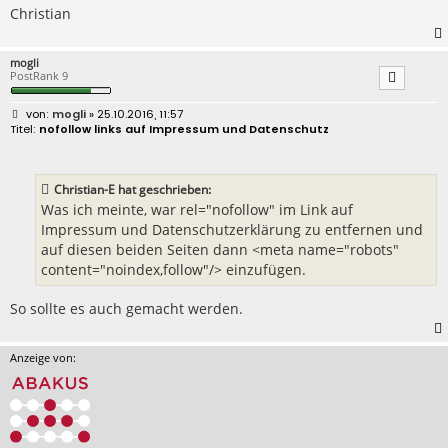
Christian
mogli
PostRank 9
B
mogli
» 25.10.2016, 11:57
e
nofollow links auf Impressum und Datenschutz
i
t
r
a
Christian-E hat geschrieben:
g
Was ich meinte, war rel="nofollow" im Link auf
Impressum und Datenschutzerklärung zu entfernen und
auf diesen beiden Seiten dann <meta name="robots"
content="noindex,follow"/> einzufügen.
So sollte es auch gemacht werden.
Anzeige von: