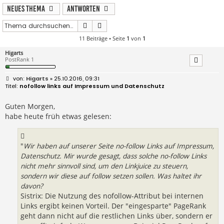
Neues Thema
Antworten
Suche
Erweiterte Suche
11 Beiträge • Seite
1
von
1
Higarts
PostRank 1
B
Higarts
» 25.10.2016, 09:31
e
nofollow links auf Impressum und Datenschutz
i
t
r
Guten Morgen,
a
habe heute früh etwas gelesen:
g
"
Wir haben auf unserer Seite no-follow Links auf Impressum,
Datenschutz. Mir wurde gesagt, dass solche no-follow Links
nicht mehr sinnvoll sind, um den Linkjuice zu steuern,
sondern wir diese auf follow setzen sollen. Was haltet ihr
davon?
Sistrix: Die Nutzung des nofollow-Attribut bei internen
Links ergibt keinen Vorteil. Der "eingesparte" PageRank
geht dann nicht auf die restlichen Links über, sondern er