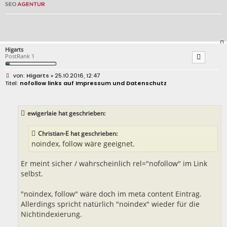
Higarts
PostRank 1
B
Higarts
» 25.10.2016, 12:47
e
nofollow links auf Impressum und Datenschutz
i
t
r
a
ewigerlaie hat geschrieben:
g
Christian-E hat geschrieben:
noindex, follow wäre geeignet.
Er meint sicher / wahrscheinlich rel="nofollow" im Link
selbst.
"noindex, follow" wäre doch im meta content Eintrag.
Allerdings spricht natürlich "noindex" wieder für die
Nichtindexierung.