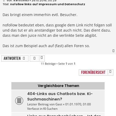
B
Kerstin83
» 26.10.2016, 00:29
e
nofollow links auf Impressum und Datenschutz
i
t
r
Das bringt einem immerhin evtl. Besucher.
a
g
nofollow bedeutet eben, dass google dem Link nicht folgen soll
und das tut er als anständiger bot auch nicht. Das dient dazu,
dass man den juice nicht an die verlinkte Seite abgibt.
Das ist zum Beispiel auch auf (fast) allen Foren so.
Antworten
11 Beiträge • Seite
1
von
1
FORENÜBERSICHT
Vergleichbare Themen
404-Links aus Chatbots bzw. Ki-
Suchmaschinen?
Letzter Beitrag von
Gast
«
01.01.1970, 01:00
Verfasst in
KI-Suchen