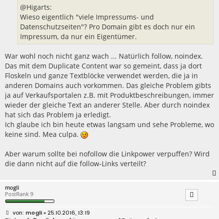
@Higarts:
Wieso eigentlich "viele Impressums- und
Datenschutzseiten"? Pro Domain gibt es doch nur ein
Impressum, da nur ein Eigentümer.
War wohl noch nicht ganz wach ... Natürlich follow, noindex.
Das mit dem Duplicate Content war so gemeint, dass ja dort
Floskeln und ganze Textblöcke verwendet werden, die ja in
anderen Domains auch vorkommen. Das gleiche Problem gibts
ja auf Verkaufsportalen z.B. mit Produktbeschreibungen, immer
wieder der gleiche Text an anderer Stelle. Aber durch noindex
hat sich das Problem ja erledigt.
Ich glaube ich bin heute etwas langsam und sehe Probleme, wo
keine sind. Mea culpa.
Aber warum sollte bei nofollow die Linkpower verpuffen? Wird
die dann nicht auf die follow-Links verteilt?
mogli
PostRank 9
B
mogli
» 25.10.2016, 13:19
e