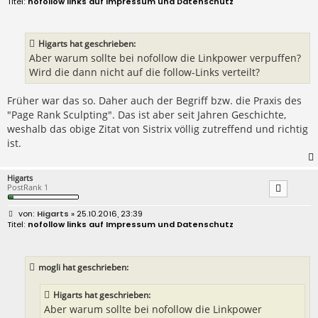
nofollow links auf Impressum und Datenschutz
i
t
r
a
Higarts hat geschrieben:
g
Aber warum sollte bei nofollow die Linkpower verpuffen?
Wird die dann nicht auf die follow-Links verteilt?
Früher war das so. Daher auch der Begriff bzw. die Praxis des
"Page Rank Sculpting". Das ist aber seit Jahren Geschichte,
weshalb das obige Zitat von Sistrix völlig zutreffend und richtig
ist.
Higarts
PostRank 1
B
Higarts
» 25.10.2016, 23:39
e
nofollow links auf Impressum und Datenschutz
i
t
r
a
mogli hat geschrieben:
g
Higarts hat geschrieben:
Aber warum sollte bei nofollow die Linkpower