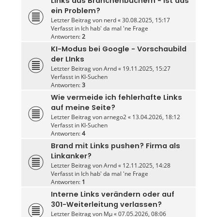
Links aus Branchenbüchern - Ist das
ein Problem?
Letzter Beitrag von
nerd
«
30.08.2025, 15:17
Verfasst in
Ich hab' da mal 'ne Frage
Antworten:
2
KI-Modus bei Google - Vorschaubild
der LInks
Letzter Beitrag von
Arnd
«
19.11.2025, 15:27
Verfasst in
KI-Suchen
Antworten:
3
Wie vermeide ich fehlerhafte Links
auf meine Seite?
Letzter Beitrag von
arnego2
«
13.04.2026, 18:12
Verfasst in
KI-Suchen
Antworten:
4
Brand mit Links pushen? Firma als
Linkanker?
Letzter Beitrag von
Arnd
«
12.11.2025, 14:28
Verfasst in
Ich hab' da mal 'ne Frage
Antworten:
1
Interne Links verändern oder auf
301-Weiterleitung verlassen?
Letzter Beitrag von
Mµ
«
07.05.2026, 08:06