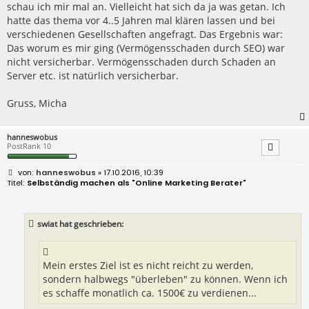
schau ich mir mal an. Vielleicht hat sich da ja was getan. Ich
hatte das thema vor 4..5 Jahren mal klären lassen und bei
verschiedenen Gesellschaften angefragt. Das Ergebnis war:
Das worum es mir ging (Vermögensschaden durch SEO) war
nicht versicherbar. Vermögensschaden durch Schaden an
Server etc. ist natürlich versicherbar.
Gruss, Micha
hanneswobus
PostRank 10
B
hanneswobus
» 17.10.2016, 10:39
e
Selbständig machen als "Online Marketing Berater"
i
t
r
a
swiat hat geschrieben:
g
Mein erstes Ziel ist es nicht reicht zu werden,
sondern halbwegs "überleben" zu können. Wenn ich
es schaffe monatlich ca. 1500€ zu verdienen...