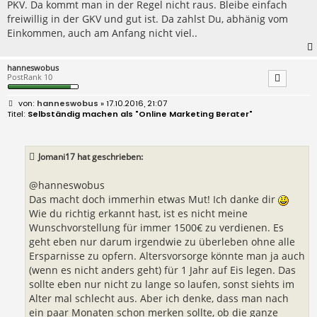
PKV. Da kommt man in der Regel nicht raus. Bleibe einfach
g
freiwillig in der GKV und gut ist. Da zahlst Du, abhänig vom
Einkommen, auch am Anfang nicht viel..
hanneswobus
PostRank 10
B
hanneswobus
» 17.10.2016, 21:07
e
Selbständig machen als "Online Marketing Berater"
i
t
r
a
Jomani17 hat geschrieben:
g
@hanneswobus
Das macht doch immerhin etwas Mut! Ich danke dir
Wie du richtig erkannt hast, ist es nicht meine
Wunschvorstellung für immer 1500€ zu verdienen. Es
geht eben nur darum irgendwie zu überleben ohne alle
Ersparnisse zu opfern. Altersvorsorge könnte man ja auch
(wenn es nicht anders geht) für 1 Jahr auf Eis legen. Das
sollte eben nur nicht zu lange so laufen, sonst siehts im
Alter mal schlecht aus. Aber ich denke, dass man nach
ein paar Monaten schon merken sollte, ob die ganze