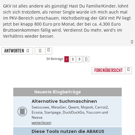
GKV ist alles andere als günstig! Hast Du Familie/Kinder, lohnt
sich sich trotzdem, als reiner Single würde ich mich auch mal
im PKV-Bereich umschauen. Höchstbeitrag der GKV mit PV liegt
jetzt bei knapp 800 Euro pro Monat, der bei ca. 4.300 Euro
Bruttoeinkommen fällig wird. Verdienst Du mehr, wird's im
Verhältnis wieder besser.
Antworten
34 Beiträge
1
2
3
Nächste
FORENÜBERSICHT
Neueste Blogbeiträge
Alternative Suchmaschinen
Swisscows, MetaGer, Qwant, Mojeek, Carrot2,
Ecosia, Startpage, DuckDuckGo, You.com und
Neeva
weiterlesen
Diese Tools nutzen die ABAKUS