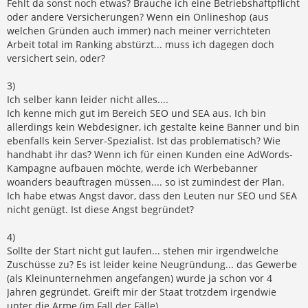
Fehlt da sonst noch etwas? Brauche ich eine Betriebshaftpflicht
oder andere Versicherungen? Wenn ein Onlineshop (aus
welchen Gründen auch immer) nach meiner verrichteten
Arbeit total im Ranking abstürzt... muss ich dagegen doch
versichert sein, oder?
3)
Ich selber kann leider nicht alles....
Ich kenne mich gut im Bereich SEO und SEA aus. Ich bin
allerdings kein Webdesigner, ich gestalte keine Banner und bin
ebenfalls kein Server-Spezialist. Ist das problematisch? Wie
handhabt ihr das? Wenn ich für einen Kunden eine AdWords-
Kampagne aufbauen möchte, werde ich Werbebanner
woanders beauftragen müssen.... so ist zumindest der Plan.
Ich habe etwas Angst davor, dass den Leuten nur SEO und SEA
nicht genügt. Ist diese Angst begründet?
4)
Sollte der Start nicht gut laufen... stehen mir irgendwelche
Zuschüsse zu? Es ist leider keine Neugründung... das Gewerbe
(als Kleinunternehmen angefangen) wurde ja schon vor 4
Jahren gegründet. Greift mir der Staat trotzdem irgendwie
unter die Arme (im Fall der Fälle)