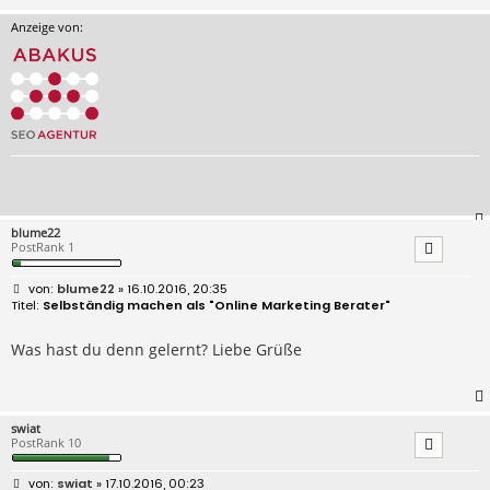
Anzeige von:
blume22
PostRank 1
B
blume22
» 16.10.2016, 20:35
e
Selbständig machen als "Online Marketing Berater"
i
t
r
Was hast du denn gelernt? Liebe Grüße
a
g
swiat
PostRank 10
B
swiat
» 17.10.2016, 00:23