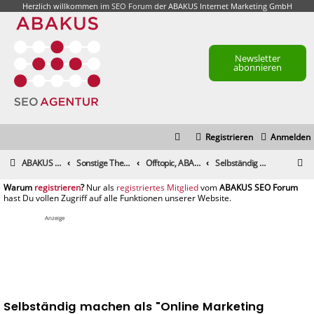
Herzlich willkommen im
SEO Forum
der ABAKUS Internet Marketing GmbH
Newsletter
abonnieren
Registrieren
Anmelden
S
ABAKUS Foren-Übersicht
Sonstige Themen
Offtopic, ABAKUS Community und alle sonstigen Themen
Selbständig machen als "Online Marketing Berater"
u
registrieren
registriertes Mitglied
c
h
Anzeige
e
Selbständig machen als "Online Marketing