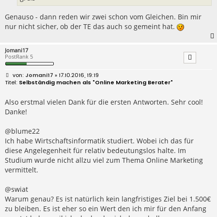
Genauso - dann reden wir zwei schon vom Gleichen. Bin mir
nur nicht sicher, ob der TE das auch so gemeint hat.
Jomani17
PostRank 5
B
Jomani17
» 17.10.2016, 19:19
e
Selbständig machen als "Online Marketing Berater"
i
t
r
Also erstmal vielen Dank für die ersten Antworten. Sehr cool!
a
Danke!
g
@blume22
Ich habe Wirtschaftsinformatik studiert. Wobei ich das für
diese Angelegenheit für relativ bedeutungslos halte. Im
Studium wurde nicht allzu viel zum Thema Online Marketing
vermittelt.
@swiat
Warum genau? Es ist natürlich kein langfristiges Ziel bei 1.500€
zu bleiben. Es ist eher so ein Wert den ich mir für den Anfang