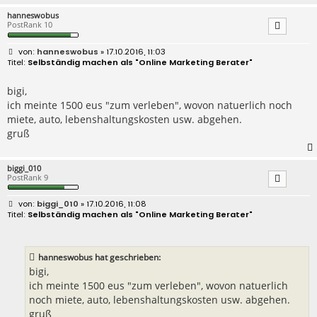
hanneswobus
PostRank 10
B
hanneswobus
» 17.10.2016, 11:03
e
Selbständig machen als "Online Marketing Berater"
i
t
r
bigi,
a
ich meinte 1500 eus "zum verleben", wovon natuerlich noch
g
miete, auto, lebenshaltungskosten usw. abgehen.
gruß
biggi_010
PostRank 9
B
biggi_010
» 17.10.2016, 11:08
e
Selbständig machen als "Online Marketing Berater"
i
t
r
a
hanneswobus hat geschrieben:
g
bigi,
ich meinte 1500 eus "zum verleben", wovon natuerlich
noch miete, auto, lebenshaltungskosten usw. abgehen.
gruß