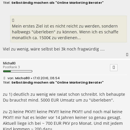
e
Selbständig machen als "Online Marketing Berater"
i
t
r
a
g
Mein erstes Ziel ist es nicht reicht zu werden, sondern
halbwegs "überleben" zu können. Wenn ich es schaffe
monatlich ca. 1500€ zu verdienen...
Viel zu wenig, wäre selbst bei 3k noch fragwürdig ....
Micha80
PostRank 3
B
Micha80
» 17.10.2016, 08:54
e
Selbständig machen als "Online Marketing Berater"
i
t
r
zu 1) deutlich zu wenig wie swiat schon schreibt. Ich behaupte
a
Du brauchst mind. 5000 EUR Umsatz um zu "überleben".
g
zu 2) keine PKV!!! keine PKV!!! keine PKV!!! und noch mal keine
PKV!!! mir hat es leider vor 14 Jahren keiner so genau gesagt.
Aktuell liege ich bei ~ 700 EUR PKV pro Monat. Und mit jedem
Kind kommen ~ 200 dazu.