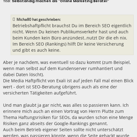
e
Selbständig machen als "Online Marketing Berater"
i
t
r
a
Micha80 hat geschrieben:
g
Betriebshaftpflicht brauchst Du im Bereich SEO eigentlich
nicht. Wenn Du keinen Publikumsverkehr hast und auch
beim Kunden kein Büro anzündest..nutzt Dir die eh nix.
Im Bereich SEO (Rankings) hilft Dir keine Versicherung
und gibt es auch keine.
Aber je nachdem, was eventuell so dazu kommt (zum Beispiel,
wenn man selbst auf dem Kundenserver rumhantiert und
dabei Daten löscht).
Die Media Haftpflicht von Exali ist auf jeden Fall mal einen Blick
wert - dort ist SEO-Beratung übrigens auch als eine der
versicherten Tätigkeiten aufgeführt.
Und man glaubt ja gar nicht, was alles so passieren kann. Ich
erinnere mich auch an einen Vortrag von Herrn Plutte zum
Thema Haftungsrisiken für SEOs, da wurden schon eine Menge
Risiken ganz abseits der Google-Rankings genannt.
Auch beim Betrieb eigener Seiten sollte nicht unterschätzt
werden, was passieren könnte, wenn die Seite gehackt wurde