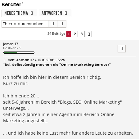
Berater"
Neues Thema
Antworten
Suche
Erweiterte Suche
34 Beiträge
1
2
3
Nächste
Jomani17
PostRank 5
B
Jomani17
» 16.10.2016, 18:25
e
Selbständig machen als "Online Marketing Berater"
i
t
r
Ich hoffe ich bin hier in diesem Bereich richtig.
a
Kurz zu mir:
g
Ich bin ende 20...
seit 5-6 Jahren im Bereich "Blogs, SEO, Online Marketing"
unterwegs...
seit etwa 2 Jahren in einer Agentur im Bereich Online
Marketing angestellt...
... und ich habe keine Lust mehr für andere Leute zu arbeiten.