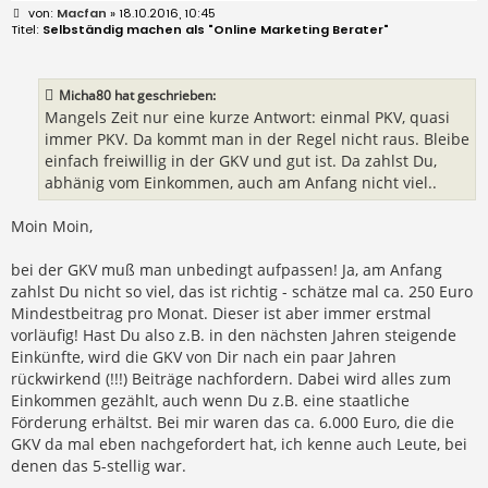
B
Macfan
» 18.10.2016, 10:45
e
Selbständig machen als "Online Marketing Berater"
i
t
r
a
Micha80 hat geschrieben:
g
Mangels Zeit nur eine kurze Antwort: einmal PKV, quasi
immer PKV. Da kommt man in der Regel nicht raus. Bleibe
einfach freiwillig in der GKV und gut ist. Da zahlst Du,
abhänig vom Einkommen, auch am Anfang nicht viel..
Moin Moin,
bei der GKV muß man unbedingt aufpassen! Ja, am Anfang
zahlst Du nicht so viel, das ist richtig - schätze mal ca. 250 Euro
Mindestbeitrag pro Monat. Dieser ist aber immer erstmal
vorläufig! Hast Du also z.B. in den nächsten Jahren steigende
Einkünfte, wird die GKV von Dir nach ein paar Jahren
rückwirkend (!!!) Beiträge nachfordern. Dabei wird alles zum
Einkommen gezählt, auch wenn Du z.B. eine staatliche
Förderung erhältst. Bei mir waren das ca. 6.000 Euro, die die
GKV da mal eben nachgefordert hat, ich kenne auch Leute, bei
denen das 5-stellig war.