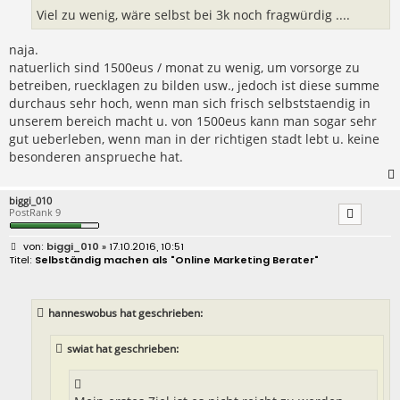
Viel zu wenig, wäre selbst bei 3k noch fragwürdig ....
naja.
natuerlich sind 1500eus / monat zu wenig, um vorsorge zu
betreiben, ruecklagen zu bilden usw., jedoch ist diese summe
durchaus sehr hoch, wenn man sich frisch selbststaendig in
unserem bereich macht u. von 1500eus kann man sogar sehr
gut ueberleben, wenn man in der richtigen stadt lebt u. keine
besonderen ansprueche hat.
biggi_010
PostRank 9
B
biggi_010
» 17.10.2016, 10:51
e
Selbständig machen als "Online Marketing Berater"
i
t
r
a
hanneswobus hat geschrieben:
g
swiat hat geschrieben: