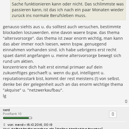
Sache funktionieren kann oder nicht. Das schlimmste was
passieren kann, ist das ich nach ein paar Monaten wieder
zurück ins normale Berufsleben muss.
genauso siehts aus u. du solltest auch versuchen, bestimmte
blockaden loszuwerden. eine davon waere bspw. das thema
"altersvorsorge". das thema ist zwar enorm wichtig, man kann
das aber immer noch loesen, wenn bspw. genuegend
einnahmen vorhanden sind. ich habe uebrigens erst recht
spaet damit angefangen u. meine altersvorsorge bewegt sich
rund um aktien.
konzentriere dich halt erst einmal primaer auf dein
zukuenftiges geschaeft u. wenn du gut, intelligent u.
reputationsstark bist, kommt der rest meistens (!) von selbst.
denke bei der gelegenheit auch an das enorm wichtige thema
"akquise" u. "netzwerkaufbau".
lg
nerd
PostRank 10
B
nerd
» 18.10.2016, 00:19
e
Selbständig machen als "Online Marketing Berater"