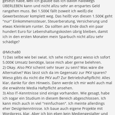
gesetzt habe, weil ich glaube das ich davon halbwegs
ÜBERLEBEN kann und nicht allzu sehr an erspartes Geld
rangehen muss. Bei 1.500€ fällt (soweit ich weiß) die
Gewerbesteuer komplett weg. Das heißt von diesen 1.500€ geht
"nur" Einkommenssteuer, Steuerberatung, Versicherung und
etwas Kleinkram runter. Da sollten am Ende doch ein paar
hundert Euro für Lebenshaltungskosten übrig bleiben, damit
ich in den ersten Monaten mein Sparbuch nicht allzu sehr
schädige?
@Micha80
1) Das selbe wie bei swiat. Ich sehe nicht ganz wieso ich sofort
5.000€ Umsatz benötige, lasse mich aber gerne belehren.
2) Okay. Also PKV scheint sehr teuer zu sein? Was wäre die
Alternative? Was lässt sich da im Gegensatz zur PKV sparen?
Wieso gibts du nicht die PKV auf? Zur Betriebshaftpflicht: Alles
klar, danke für den Hinweis. Dann werde ich mir wohl auch mal
die erwähnte Media Haftpflicht ansehen.
3) Also IT-Kenntnisse sind einige vorhanden. Wie gesagt, habe
ich sogar ein Studium in diesem Bereich abgeschlossen. Ich
kann mich auch in viel "reinfuchsen". Ich meinte allerdings
eher Designkenntnisse. Ich baue auch eigene Projekte mit
Wordpress, klar. Aber ich bin eben kein Mediengestalter und