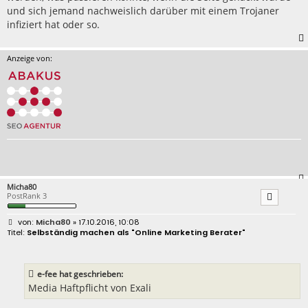
und sich jemand nachweislich darüber mit einem Trojaner
infiziert hat oder so.
Anzeige von:
Micha80
PostRank 3
B
Micha80
» 17.10.2016, 10:08
e
Selbständig machen als "Online Marketing Berater"
i
t
r
a
e-fee hat geschrieben:
g
Media Haftpflicht von Exali