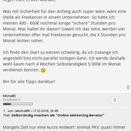
Was mit Sicherheit für den Anfang auch super wäre, wäre eine
Stelle als Freelancer in einem Unternehmen. So hätte ich
meinen 400 - 600€ nochmal einige "sichere" Stunden pro
Monat. Was haltet ihr davon? Soweit ich das sehe, werden von
Unternehmen öfter mal Freelancer gesucht, die X Stunden pro
Monat leisten sollen.
Ich finde den Start so extrem schwierig, da ich (solange ich
angestellt bin) nicht parallel loslegen kann. Ich werde deshalb
wohl kaum nach 4 Wochen Selbständigkeit 5.000€ im Monat
verdienen können.
Bin für alle Tipps dankbar!
Micha80
PostRank 3
B
Micha80
» 17.10.2016, 19:45
e
Selbständig machen als "Online Marketing Berater"
i
t
r
Mangels Zeit nur eine kurze Antwort: einmal PKV, quasi immer
a