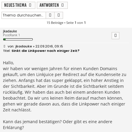
Neues Thema
Antworten
Suche
Erweiterte Suche
15 Beiträge • Seite
1
von
1
jkadauke
PostRank 1
B
jkadauke
» 22.09.2016, 09:15
e
Sinkt die Linkpower nach einiger Zeit?
i
t
r
Hallo,
a
wir haben vor wenigen Jahren für einen Kunden Domains
g
gekauft, um den Linkjuice per Redirect auf die Kundenseite zu
ziehen. Anfangs hat das super geklappt, ein hoher Anstieg in
der Sichtbarkeit. Aber im Grunde ist die Sichtbarkeit seitdem
rückläufig. Wir haben das auch bei einem anderen Kunden
beobachtet. Da wir uns keinen Reim darauf machen können,
gehen wir gerade davon aus, dass die Linkpower nach einiger
Zeit nachlässt.
Kann das jemand bestätigen? Oder gibt es eine andere
Erklärung?