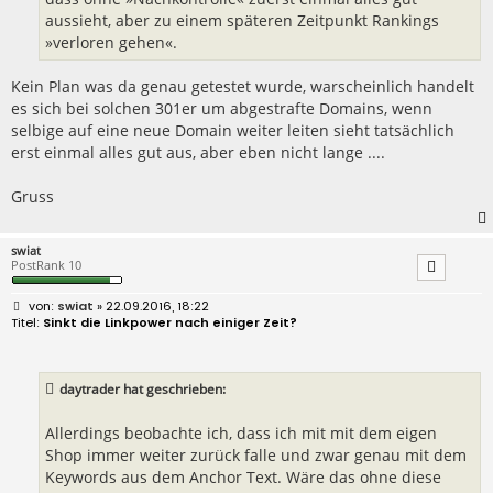
aussieht, aber zu einem späteren Zeitpunkt Rankings
»verloren gehen«.
Kein Plan was da genau getestet wurde, warscheinlich handelt
es sich bei solchen 301er um abgestrafte Domains, wenn
selbige auf eine neue Domain weiter leiten sieht tatsächlich
erst einmal alles gut aus, aber eben nicht lange ....
Gruss
swiat
PostRank 10
B
swiat
» 22.09.2016, 18:22
e
Sinkt die Linkpower nach einiger Zeit?
i
t
r
a
daytrader hat geschrieben:
g
Allerdings beobachte ich, dass ich mit mit dem eigen
Shop immer weiter zurück falle und zwar genau mit dem
Keywords aus dem Anchor Text. Wäre das ohne diese