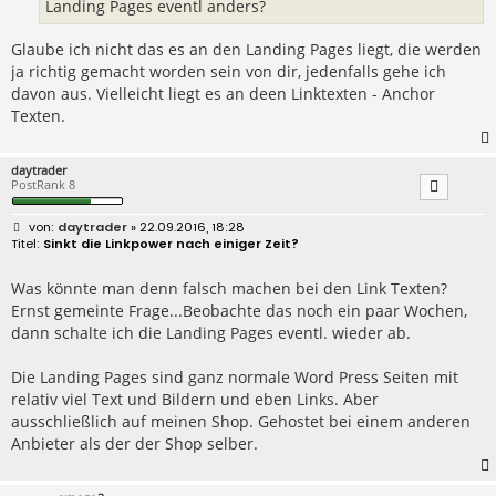
Landing Pages eventl anders?
Glaube ich nicht das es an den Landing Pages liegt, die werden
ja richtig gemacht worden sein von dir, jedenfalls gehe ich
davon aus. Vielleicht liegt es an deen Linktexten - Anchor
Texten.
daytrader
PostRank 8
B
daytrader
» 22.09.2016, 18:28
e
Sinkt die Linkpower nach einiger Zeit?
i
t
r
Was könnte man denn falsch machen bei den Link Texten?
a
Ernst gemeinte Frage...Beobachte das noch ein paar Wochen,
g
dann schalte ich die Landing Pages eventl. wieder ab.
Die Landing Pages sind ganz normale Word Press Seiten mit
relativ viel Text und Bildern und eben Links. Aber
ausschließlich auf meinen Shop. Gehostet bei einem anderen
Anbieter als der der Shop selber.