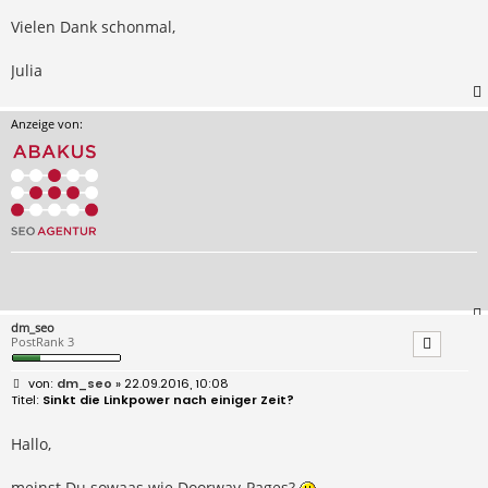
Vielen Dank schonmal,
Julia
Anzeige von:
dm_seo
PostRank 3
B
dm_seo
» 22.09.2016, 10:08
e
Sinkt die Linkpower nach einiger Zeit?
i
t
r
Hallo,
a
g
meinst Du sowaas wie Doorway-Pages?