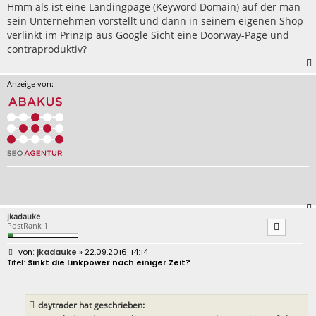
r
Hmm als ist eine Landingpage (Keyword Domain) auf der man
a
sein Unternehmen vorstellt und dann in seinem eigenen Shop
g
verlinkt im Prinzip aus Google Sicht eine Doorway-Page und
contraproduktiv?
Anzeige von:
jkadauke
PostRank 1
B
jkadauke
» 22.09.2016, 14:14
e
Sinkt die Linkpower nach einiger Zeit?
i
t
r
a
daytrader hat geschrieben:
g