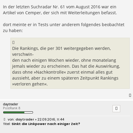
t
r
In der letzten Suchradar Nr. 61 vom August 2016 war ein
a
Artikel von Cemper, der sich mit Weiterleitungen befasst.
g
dort meinte er in Tests unter anderem folgendes beobachtet
zu haben:
Die Rankings, die per 301 weitergegeben werden,
verschwin-
den nach einigen Wochen wieder, ohne monatelang
jemals wieder zu erscheinen. Das hat die Auswirkung,
dass ohne »Nachkontrolle« zuerst einmal alles gut
aussieht, aber zu einem späteren Zeitpunkt Rankings
»verloren gehen«.
daytrader
PostRank 8
B
daytrader
» 22.09.2016, 11:44
e
Sinkt die Linkpower nach einiger Zeit?
i
t