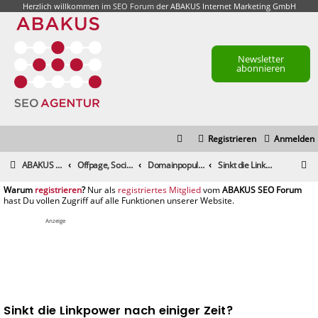
Herzlich willkommen im
SEO Forum
der ABAKUS Internet Marketing GmbH
Newsletter
abonnieren
Registrieren
Anmelden
S
ABAKUS Foren-Übersicht
Offpage, Social Media, Tools und andere Maßnahmen
Domainpopularität / Link-Marketing, Backlinks aufbauen & Seeding
Sinkt die Linkpower nach einiger Zeit?
u
registrieren
registriertes Mitglied
c
h
Anzeige
e
Sinkt die Linkpower nach einiger Zeit?