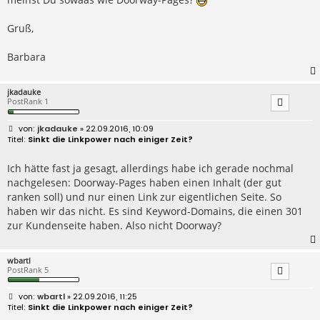
Gruß,
Barbara
jkadauke
PostRank 1
B
jkadauke
» 22.09.2016, 10:09
e
Sinkt die Linkpower nach einiger Zeit?
i
t
r
Ich hätte fast ja gesagt, allerdings habe ich gerade nochmal
a
nachgelesen: Doorway-Pages haben einen Inhalt (der gut
g
ranken soll) und nur einen Link zur eigentlichen Seite. So
haben wir das nicht. Es sind Keyword-Domains, die einen 301
zur Kundenseite haben. Also nicht Doorway?
wbartl
PostRank 5
B
wbartl
» 22.09.2016, 11:25
e
Sinkt die Linkpower nach einiger Zeit?
i