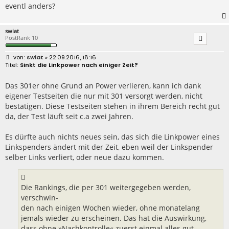
eventl anders?
swiat
PostRank 10
B
swiat
» 22.09.2016, 18:16
e
Sinkt die Linkpower nach einiger Zeit?
i
t
r
Das 301er ohne Grund an Power verlieren, kann ich dank
a
eigener Testseiten die nur mit 301 versorgt werden, nicht
g
bestätigen. Diese Testseiten stehen in ihrem Bereich recht gut
da, der Test läuft seit c.a zwei Jahren.
Es dürfte auch nichts neues sein, das sich die Linkpower eines
Linkspenders ändert mit der Zeit, eben weil der Linkspender
selber Links verliert, oder neue dazu kommen.
Die Rankings, die per 301 weitergegeben werden,
verschwin-
den nach einigen Wochen wieder, ohne monatelang
jemals wieder zu erscheinen. Das hat die Auswirkung,
dass ohne »Nachkontrolle« zuerst einmal alles gut