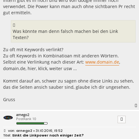
Intern gibt es in noch und wird von Google immer noch
verwendet. Die Power kann man auch ohne sichtbaren Pr recht
gut ermitteln.
Was könnte man denn falsch machen bei den Link
Texten?
Zu oft mit Keywords verlinkt?
Zu oft Keywords in Kombinatioan mit anderen Wörtern.
Selbst eine Verlinkung nach dieser Art:
www.domain.de
,
domain.de, hier, klick, weiter usw ...
Kommt darauf an, schwer zu sagen ohne diese Links zu sehen,
das die Seiten ansich sauber sind, glaube ich dir ungesehen.
Gruss
arnego2
PostRank 10
B
arnego2
» 31.10.2016, 19:52
e
Sinkt die Linkpower nach einiger Zeit?
i