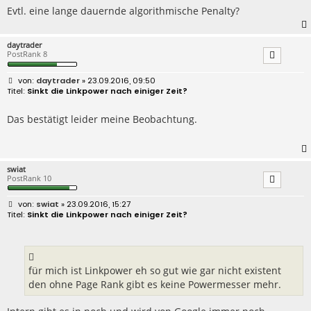
Evtl. eine lange dauernde algorithmische Penalty?
daytrader
PostRank 8
B
daytrader
» 23.09.2016, 09:50
e
Sinkt die Linkpower nach einiger Zeit?
i
t
r
Das bestätigt leider meine Beobachtung.
a
g
swiat
PostRank 10
B
swiat
» 23.09.2016, 15:27
e
Sinkt die Linkpower nach einiger Zeit?
i
t
r
a
g
für mich ist Linkpower eh so gut wie gar nicht existent
den ohne Page Rank gibt es keine Powermesser mehr.