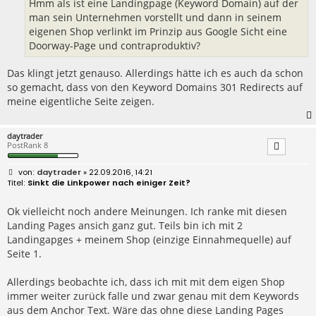
Hmm als ist eine Landingpage (Keyword Domain) auf der
man sein Unternehmen vorstellt und dann in seinem
eigenen Shop verlinkt im Prinzip aus Google Sicht eine
Doorway-Page und contraproduktiv?
Das klingt jetzt genauso. Allerdings hätte ich es auch da schon
so gemacht, dass von den Keyword Domains 301 Redirects auf
meine eigentliche Seite zeigen.
daytrader
PostRank 8
B
daytrader
» 22.09.2016, 14:21
e
Sinkt die Linkpower nach einiger Zeit?
i
t
r
Ok vielleicht noch andere Meinungen. Ich ranke mit diesen
a
Landing Pages ansich ganz gut. Teils bin ich mit 2
g
Landingapges + meinem Shop (einzige Einnahmequelle) auf
Seite 1.
Allerdings beobachte ich, dass ich mit mit dem eigen Shop
immer weiter zurück falle und zwar genau mit dem Keywords
aus dem Anchor Text. Wäre das ohne diese Landing Pages