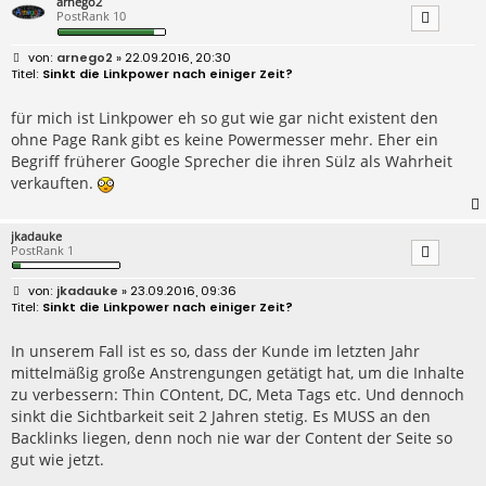
arnego2
PostRank 10
B
arnego2
» 22.09.2016, 20:30
e
Sinkt die Linkpower nach einiger Zeit?
i
t
r
für mich ist Linkpower eh so gut wie gar nicht existent den
a
ohne Page Rank gibt es keine Powermesser mehr. Eher ein
g
Begriff früherer Google Sprecher die ihren Sülz als Wahrheit
verkauften.
jkadauke
PostRank 1
B
jkadauke
» 23.09.2016, 09:36
e
Sinkt die Linkpower nach einiger Zeit?
i
t
r
In unserem Fall ist es so, dass der Kunde im letzten Jahr
a
mittelmäßig große Anstrengungen getätigt hat, um die Inhalte
g
zu verbessern: Thin COntent, DC, Meta Tags etc. Und dennoch
sinkt die Sichtbarkeit seit 2 Jahren stetig. Es MUSS an den
Backlinks liegen, denn noch nie war der Content der Seite so
gut wie jetzt.