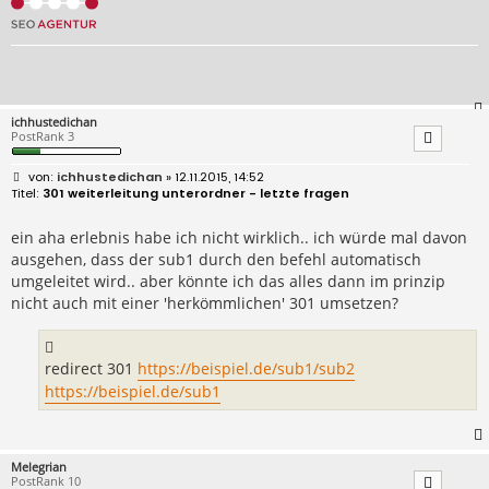
ichhustedichan
PostRank 3
B
ichhustedichan
» 12.11.2015, 14:52
e
301 weiterleitung unterordner - letzte fragen
i
t
r
ein aha erlebnis habe ich nicht wirklich.. ich würde mal davon
a
ausgehen, dass der sub1 durch den befehl automatisch
g
umgeleitet wird.. aber könnte ich das alles dann im prinzip
nicht auch mit einer 'herkömmlichen' 301 umsetzen?
redirect 301
https://beispiel.de/sub1/sub2
https://beispiel.de/sub1
Melegrian
PostRank 10