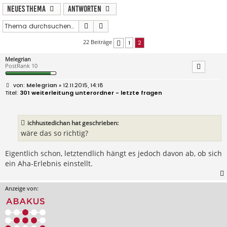
Neues Thema
Antworten
Suche
Erweiterte Suche
22 Beiträge
1
2
Vorherige
Melegrian
PostRank 10
B
Melegrian
» 12.11.2015, 14:18
e
301 weiterleitung unterordner - letzte fragen
i
t
r
a
ichhustedichan hat geschrieben:
g
wäre das so richtig?
Eigentlich schon, letztendlich hängt es jedoch davon ab, ob sich
ein Aha-Erlebnis einstellt.
Anzeige von: