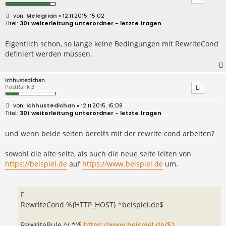
B
Melegrian
» 12.11.2015, 15:02
e
301 weiterleitung unterordner - letzte fragen
i
t
r
Eigentlich schon, so lange keine Bedingungen mit RewriteCond
a
definiert werden müssen.
g
ichhustedichan
PostRank 3
B
ichhustedichan
» 12.11.2015, 15:09
e
301 weiterleitung unterordner - letzte fragen
i
t
r
und wenn beide seiten bereits mit der rewrite cond arbeiten?
a
g
sowohl die alte seite, als auch die neue seite leiten von
https://beispiel.de
auf
https://www.beispiel.de
um.
RewriteCond %{HTTP_HOST} ^beispiel.de$
RewriteRule ^(.*)$
https://www.beispiel.de/$1