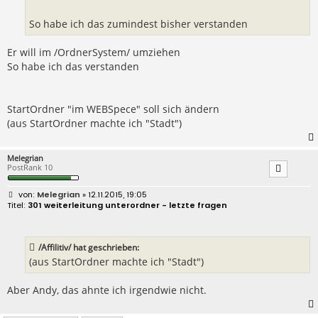
So habe ich das zumindest bisher verstanden
Er will im /OrdnerSystem/ umziehen
So habe ich das verstanden
StartOrdner "im WEBSpece" soll sich ändern
(aus StartOrdner machte ich "Stadt")
Melegrian
PostRank 10
B
Melegrian
» 12.11.2015, 19:05
e
301 weiterleitung unterordner - letzte fragen
i
t
r
a
/Affilitiv/ hat geschrieben:
g
(aus StartOrdner machte ich "Stadt")
Aber Andy, das ahnte ich irgendwie nicht.