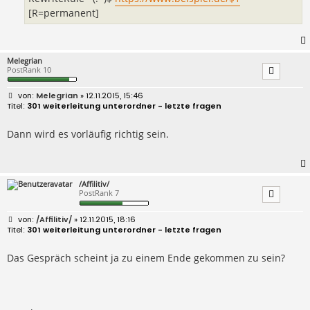
[R=permanent]
Melegrian
PostRank 10
B
Melegrian
» 12.11.2015, 15:46
e
301 weiterleitung unterordner - letzte fragen
i
t
r
Dann wird es vorläufig richtig sein.
a
g
/Affilitiv/
PostRank 7
B
/Affilitiv/
» 12.11.2015, 18:16
e
301 weiterleitung unterordner - letzte fragen
i
t
r
Das Gespräch scheint ja zu einem Ende gekommen zu sein?
a
g