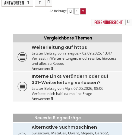
Antworten
22 Beiträge
1
2
Vorherige
FORENÜBERSICHT
Vergleichbare Themen
Weiterleitung auf https
Letzter Beitrag von
arnego2
«
02.09.2025, 13:47
Verfasst in
Weiterleitungen, mod_rewrite, htaccess
und alles zu Robots
Antworten:
3
Interne Links verändern oder auf
301-Weiterleitung verlassen?
Letzter Beitrag von
Mµ
«
07.05.2026, 08:06
Verfasst in
Ich hab' da mal 'ne Frage
Antworten:
5
Neueste Blogbeiträge
Alternative Suchmaschinen
Swisscows, MetaGer, Qwant, Mojeek, Carrot2,