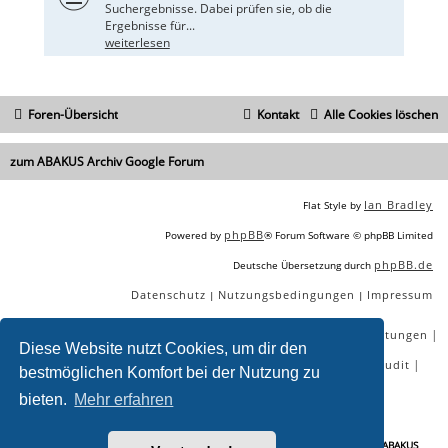
Suchergebnisse. Dabei prüfen sie, ob die
Ergebnisse für...
weiterlesen
Foren-Übersicht
Kontakt
Alle Cookies löschen
zum ABAKUS Archiv Google Forum
Ian Bradley
Flat Style by
phpBB
Powered by
® Forum Software © phpBB Limited
phpBB.de
Deutsche Übersetzung durch
Datenschutz
Nutzungsbedingungen
Impressum
|
|
|
|
|
|
SEO Agentur
SEO Blog
SEO Online Tools
SEO Dienstleistungen
Diese Website nutzt Cookies, um dir den
|
|
|
|
SEO Workshops
SEO Beratung
Backlinks kaufen
SEO Audit
bestmöglichen Komfort bei der Nutzung zu
|
SEO Tools gratis
SEO-Konkurrenzanalyse
bieten.
Mehr erfahren
Sie lesen gerade:
301 weiterleitung unterordner - letzte fragen - Seite 2 - ABAKUS