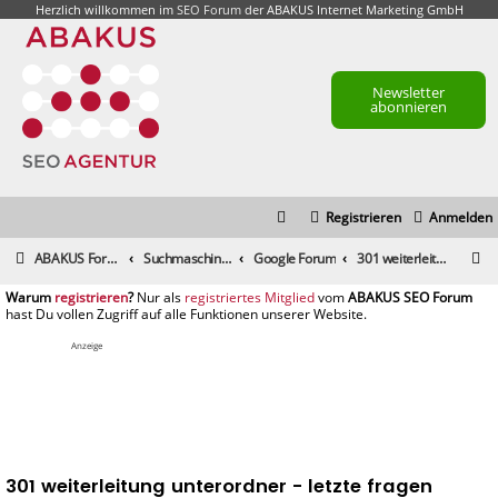
Herzlich willkommen im
SEO Forum
der ABAKUS Internet Marketing GmbH
Newsletter
abonnieren
Registrieren
Anmelden
S
ABAKUS Foren-Übersicht
Suchmaschinenmarketing (SEM) / Suchmaschinenoptimierung (SEO)
Google Forum
301 weiterleitung unterordner - letzte fragen
u
registrieren
registriertes Mitglied
c
h
Anzeige
e
301 weiterleitung unterordner - letzte fragen