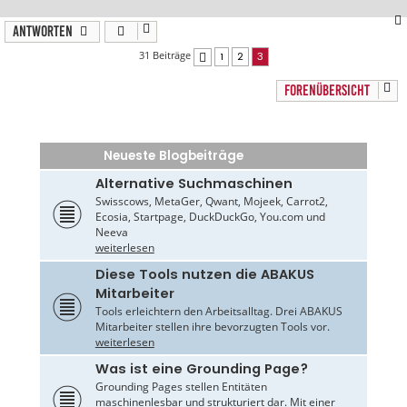
Antworten
31 Beiträge
1
2
3
Vorherige
FORENÜBERSICHT
Neueste Blogbeiträge
Alternative Suchmaschinen
Swisscows, MetaGer, Qwant, Mojeek, Carrot2,
Ecosia, Startpage, DuckDuckGo, You.com und
Neeva
weiterlesen
Diese Tools nutzen die ABAKUS
Mitarbeiter
Tools erleichtern den Arbeitsalltag. Drei ABAKUS
Mitarbeiter stellen ihre bevorzugten Tools vor.
weiterlesen
Was ist eine Grounding Page?
Grounding Pages stellen Entitäten
maschinenlesbar und strukturiert dar. Mit einer