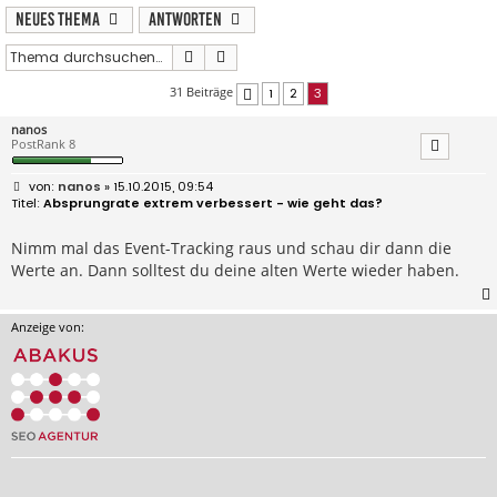
Neues Thema
Antworten
Suche
Erweiterte Suche
31 Beiträge
1
2
3
Vorherige
nanos
PostRank 8
B
nanos
» 15.10.2015, 09:54
e
Absprungrate extrem verbessert - wie geht das?
i
t
r
Nimm mal das Event-Tracking raus und schau dir dann die
a
Werte an. Dann solltest du deine alten Werte wieder haben.
g
Anzeige von: