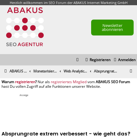
Herzlich willkommen im
SEO Forum
der ABAKUS Internet Marketing GmbH
Newsletter
abonnieren
Registrieren
Anmelden
S
ABAKUS Foren-Übersicht
Monetarisierung & Controlling
Web Analytics & Controlling
Absprungrate extrem verbessert - wie geht das?
u
registrieren
registriertes Mitglied
c
h
Anzeige
e
Absprungrate extrem verbessert - wie geht das?