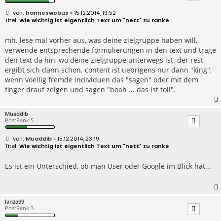
B
hanneswobus
» 15.12.2014, 19:52
e
Wie wichtig ist eigentlich Text um "nett" zu ranke
i
t
r
mh. lese mal vorher aus, was deine zielgruppe haben will,
a
verwende entsprechende formulierungen in den text und trage
g
den text da hin, wo deine zielgruppe unterwegs ist. der rest
ergibt sich dann schon. content ist uebrigens nur dann "king",
wenn voellig fremde individuen das "sagen" oder mit dem
finger drauf zeigen und sagen "boah ... das ist toll".
Muaddib
PostRank 5
B
Muaddib
» 15.12.2014, 23:19
e
Wie wichtig ist eigentlich Text um "nett" zu ranke
i
t
r
Es ist ein Unterschied, ob man User oder Google im Blick hat...
a
g
lanza99
PostRank 3