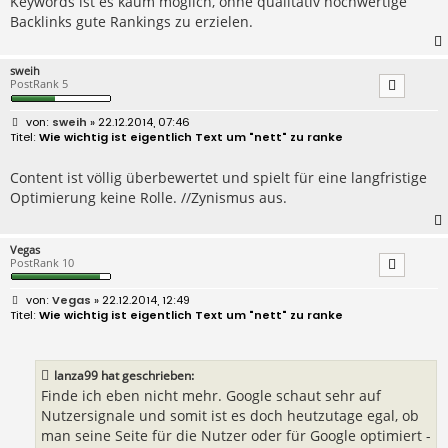
Keywords ist es kaum möglich, ohne qualitativ hochwertige
Backlinks gute Rankings zu erzielen.
sweih
PostRank 5
B
sweih
» 22.12.2014, 07:46
e
Wie wichtig ist eigentlich Text um "nett" zu ranke
i
t
r
Content ist völlig überbewertet und spielt für eine langfristige
a
Optimierung keine Rolle. //Zynismus aus.
g
Vegas
PostRank 10
B
Vegas
» 22.12.2014, 12:49
e
Wie wichtig ist eigentlich Text um "nett" zu ranke
i
t
r
a
lanza99 hat geschrieben:
g
Finde ich eben nicht mehr. Google schaut sehr auf
Nutzersignale und somit ist es doch heutzutage egal, ob
man seine Seite für die Nutzer oder für Google optimiert -