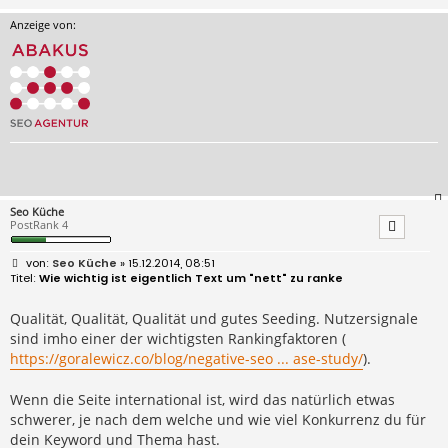
Anzeige von:
Seo Küche
PostRank 4
B
Seo Küche
» 15.12.2014, 08:51
e
Wie wichtig ist eigentlich Text um "nett" zu ranke
i
t
r
Qualität, Qualität, Qualität und gutes Seeding. Nutzersignale
a
sind imho einer der wichtigsten Rankingfaktoren (
g
https://goralewicz.co/blog/negative-seo ... ase-study/
).
Wenn die Seite international ist, wird das natürlich etwas
schwerer, je nach dem welche und wie viel Konkurrenz du für
dein Keyword und Thema hast.