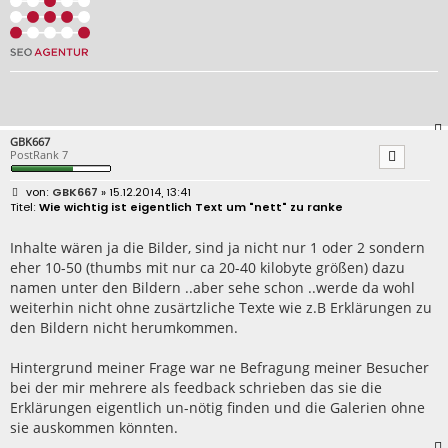
GBK667
PostRank 7
B
GBK667
» 15.12.2014, 13:41
e
Wie wichtig ist eigentlich Text um "nett" zu ranke
i
t
r
Inhalte wären ja die Bilder, sind ja nicht nur 1 oder 2 sondern
a
eher 10-50 (thumbs mit nur ca 20-40 kilobyte größen) dazu
g
namen unter den Bildern ..aber sehe schon ..werde da wohl
weiterhin nicht ohne zusärtzliche Texte wie z.B Erklärungen zu
den Bildern nicht herumkommen.
Hintergrund meiner Frage war ne Befragung meiner Besucher
bei der mir mehrere als feedback schrieben das sie die
Erklärungen eigentlich un-nötig finden und die Galerien ohne
sie auskommen könnten.