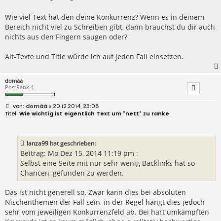
i
t
r
Wie viel Text hat den deine Konkurrenz? Wenn es in deinem
a
Bereich nicht viel zu Schreiben gibt, dann brauchst du dir auch
g
nichts aus den Fingern saugen oder?
Alt-Texte und Title würde ich auf jeden Fall einsetzen.
domää
PostRank 4
B
domää
» 20.12.2014, 23:08
e
Wie wichtig ist eigentlich Text um "nett" zu ranke
i
t
r
a
lanza99 hat geschrieben:
g
Beitrag: Mo Dez 15, 2014 11:19 pm :
Selbst eine Seite mit nur sehr wenig Backlinks hat so
Chancen, gefunden zu werden.
Das ist nicht generell so. Zwar kann dies bei absoluten
Nischenthemen der Fall sein, in der Regel hängt dies jedoch
sehr vom jeweiligen Konkurrenzfeld ab. Bei hart umkämpften