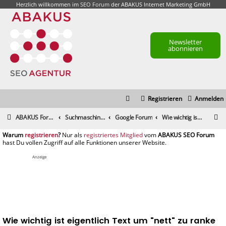
Herzlich willkommen im
SEO Forum
der ABAKUS Internet Marketing GmbH
Newsletter
abonnieren
Registrieren
Anmelden
S
ABAKUS Foren-Übersicht
Suchmaschinenmarketing (SEM) / Suchmaschinenoptimierung (SEO)
Google Forum
Wie wichtig ist eigentlich Text um "nett" zu ranke
u
registrieren
registriertes Mitglied
c
h
Anzeige
e
Wie wichtig ist eigentlich Text um "nett" zu ranke