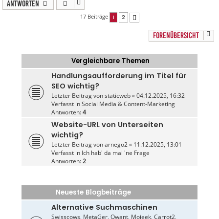
Antworten
17 Beiträge
1
2
Nächste
FORENÜBERSICHT
Vergleichbare Themen
Handlungsaufforderung im Titel für
SEO wichtig?
Letzter Beitrag von
staticweb
«
04.12.2025, 16:32
Verfasst in
Social Media & Content-Marketing
Antworten:
4
Website-URL von Unterseiten
wichtig?
Letzter Beitrag von
arnego2
«
11.12.2025, 13:01
Verfasst in
Ich hab' da mal 'ne Frage
Antworten:
2
Neueste Blogbeiträge
Alternative Suchmaschinen
Swisscows, MetaGer, Qwant, Mojeek, Carrot2,