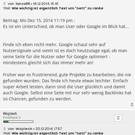
B
lanza99
» 16.12.2014, 15:16
e
Wie wichtig ist eigentlich Text um "nett" zu ranke
i
t
r
Beitrag: Mo Dez 15, 2014 11:19 pm :
a
Es ist ein Unterschied, ob man User oder Google im Blick hat...
g
Finde ich eben nicht mehr. Google schaut sehr auf
Nutzersignale und somit ist es doch heutzutage egal, ob man
seine Seite für die Nutzer oder für Google optimiert -
mindestens gleicht sich das immer mehr an!
Früher war es frustrierend, gute Projekte zu bearbeiten, die nie
gefunden wurden. Das finde ich heute etwas leichter. Einfach
super Arbeit leisten, dann sind die User glücklich und damit
auch Google. Selbst eine Seite mit nur sehr wenig Backlinks hat
so Chancen, gefunden zu werden.
Wojciech
PostRank 2
B
Wojciech
» 20.12.2014, 17:57
e
Wie wichtig ist eigentlich Text um "nett" zu ranke