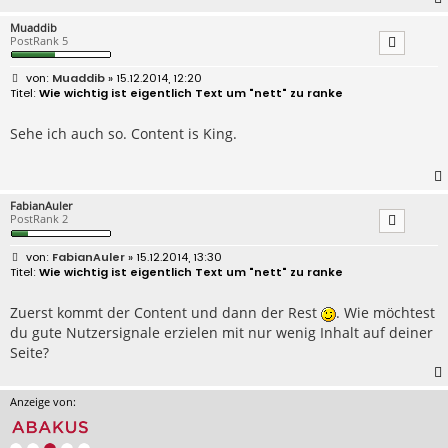
Muaddib
PostRank 5
B
Muaddib
» 15.12.2014, 12:20
e
Wie wichtig ist eigentlich Text um "nett" zu ranke
i
t
r
Sehe ich auch so. Content is King.
a
g
FabianAuler
PostRank 2
B
FabianAuler
» 15.12.2014, 13:30
e
Wie wichtig ist eigentlich Text um "nett" zu ranke
i
t
r
Zuerst kommt der Content und dann der Rest
. Wie möchtest
a
du gute Nutzersignale erzielen mit nur wenig Inhalt auf deiner
g
Seite?
Anzeige von: