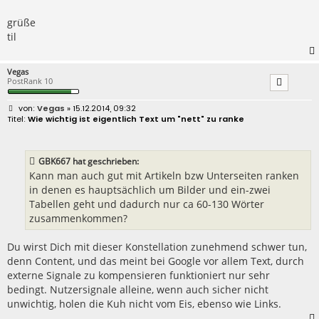
grüße
til
Vegas
PostRank 10
B
Vegas
» 15.12.2014, 09:32
e
Wie wichtig ist eigentlich Text um "nett" zu ranke
i
t
r
a
GBK667 hat geschrieben:
g
Kann man auch gut mit Artikeln bzw Unterseiten ranken
in denen es hauptsächlich um Bilder und ein-zwei
Tabellen geht und dadurch nur ca 60-130 Wörter
zusammenkommen?
Du wirst Dich mit dieser Konstellation zunehmend schwer tun,
denn Content, und das meint bei Google vor allem Text, durch
externe Signale zu kompensieren funktioniert nur sehr
bedingt. Nutzersignale alleine, wenn auch sicher nicht
unwichtig, holen die Kuh nicht vom Eis, ebenso wie Links.