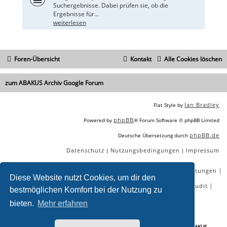
Suchergebnisse. Dabei prüfen sie, ob die
Ergebnisse für...
weiterlesen
Foren-Übersicht
Kontakt
Alle Cookies löschen
zum ABAKUS Archiv Google Forum
Ian Bradley
Flat Style by
phpBB
Powered by
® Forum Software © phpBB Limited
phpBB.de
Deutsche Übersetzung durch
Datenschutz
Nutzungsbedingungen
Impressum
|
|
|
|
|
|
SEO Agentur
SEO Blog
SEO Online Tools
SEO Dienstleistungen
Diese Website nutzt Cookies, um dir den
|
|
|
|
SEO Workshops
SEO Beratung
Backlinks kaufen
SEO Audit
bestmöglichen Komfort bei der Nutzung zu
|
SEO Tools gratis
SEO-Konkurrenzanalyse
bieten.
Mehr erfahren
Sie lesen gerade:
Wie wichtig ist eigentlich Text um "nett" zu ranke - ABAKUS