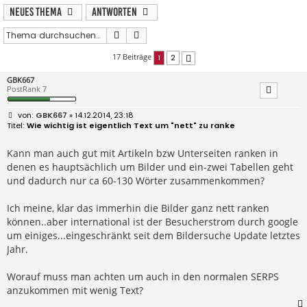
Neues Thema
Antworten
Suche
Erweiterte Suche
17 Beiträge
1
2
Nächste
GBK667
PostRank 7
B
GBK667
» 14.12.2014, 23:18
e
Wie wichtig ist eigentlich Text um "nett" zu ranke
i
t
r
Kann man auch gut mit Artikeln bzw Unterseiten ranken in
a
denen es hauptsächlich um Bilder und ein-zwei Tabellen geht
g
und dadurch nur ca 60-130 Wörter zusammenkommen?
Ich meine, klar das immerhin die Bilder ganz nett ranken
können..aber international ist der Besucherstrom durch google
um einiges...eingeschränkt seit dem Bildersuche Update letztes
Jahr.
Worauf muss man achten um auch in den normalen SERPS
anzukommen mit wenig Text?