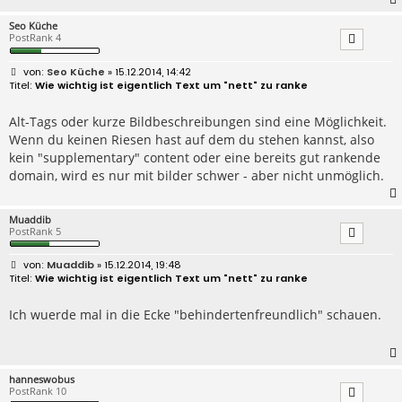
Seo Küche
PostRank 4
B
Seo Küche
» 15.12.2014, 14:42
e
Wie wichtig ist eigentlich Text um "nett" zu ranke
i
t
r
Alt-Tags oder kurze Bildbeschreibungen sind eine Möglichkeit.
a
Wenn du keinen Riesen hast auf dem du stehen kannst, also
g
kein "supplementary" content oder eine bereits gut rankende
domain, wird es nur mit bilder schwer - aber nicht unmöglich.
Muaddib
PostRank 5
B
Muaddib
» 15.12.2014, 19:48
e
Wie wichtig ist eigentlich Text um "nett" zu ranke
i
t
r
Ich wuerde mal in die Ecke "behindertenfreundlich" schauen.
a
g
hanneswobus
PostRank 10