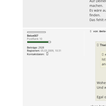
Auf Deiner
s
machen.
c
h
Es wäre au
u
finden.
h
e
Das fehlt 
x
p
e
r
B
Bel
t
e
Beloe007
e
i
PostRank 10
t
r
Thie
a
Beiträge:
2928
g
Registriert:
05.03.2009, 10:31
K
Kontaktdaten:
o
Is
n
t
an
a
k
t
d
a
t
Woher
e
Und w
n
v
o
Egal 
n
B
e
l