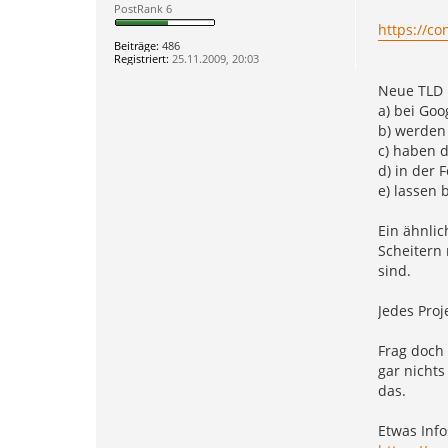
e
h
PostRank 6
i
i
https://co
t
e
r
l
Beiträge:
486
a
e
Registriert:
25.11.2009, 20:03
g
S
h
Neue TLD 
o
a) bei Goo
p
b) werden
c) haben 
d) in der 
e) lassen 
Ein ähnlic
Scheitern
sind.
Jedes Proj
Frag doch
gar nichts
das.
Etwas Info