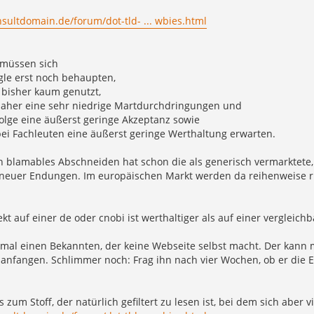
nsultdomain.de/forum/dot-tld- ... wbies.html
müssen sich
gle erst noch behaupten,
 bisher kaum genutzt,
daher eine sehr niedrige Martdurchdringungen und
Folge eine äußerst geringe Akzeptanz sowie
bei Fachleuten eine äußerst geringe Werthaltung erwarten.
h blamables Abschneiden hat schon die als generisch vermarktete, c
 neuer Endungen. Im europäischen Markt werden da reihenweise ric
ekt auf einer de oder cnobi ist werthaltiger als auf einer verglei
 mal einen Bekannten, der keine Webseite selbst macht. Der kann 
 anfangen. Schlimmer noch: Frag ihn nach vier Wochen, ob er die En
s zum Stoff, der natürlich gefiltert zu lesen ist, bei dem sich aber v