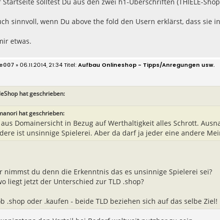
 Startseite solltest Du aus den zwei h1-Überschriften (THIELE-Sh
ch sinnvoll, wenn Du above the fold den Usern erklärst, dass sie 
mir etwas.
oe007
» 06.11.2014, 21:34
Aufbau Onlineshop - Tipps/Anregungen usw.
leShop hat geschrieben:
manori hat geschrieben:
t aus Domainersicht in Bezug auf Werthaltigkeit alles Schrott. Ausn
dere ist unsinnige Spielerei. Aber da darf ja jeder eine andere M
 nimmst du denn die Erkenntnis das es unsinnige Spielerei sei?
o liegt jetzt der Unterschied zur TLD .shop?
ob .shop oder .kaufen - beide TLD beziehen sich auf das selbe Ziel!