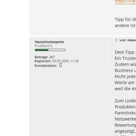
https://co
Tipp für d
andere ist
B
Hau
Hausschuhexperte
e
PostRank 5
i
Dem Tipp v
t
r
Beiträge:
267
Ein Truste
a
Registriert:
08.08.2009, 11:38
g
Zudem wür
K
Kontaktdaten:
o
Business 
n
Nicht jede
t
a
Worte am 
k
weil die A
t
d
a
Zum Linkbu
t
e
Produkten
n
v
Forenlinks
o
Netzwerke
n
H
Bewertung
a
angezeigt,
u
s