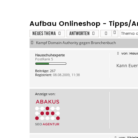
Aufbau Onlineshop - Tipps/
Neues Thema
Antworten
Kampf Domain Authority gegen Branchenbuch
B
Hau
Hausschuhexperte
e
PostRank 5
i
Kann Euer
t
r
Beiträge:
267
a
Registriert:
08.08.2009, 11:38
g
Anzeige von:
B
Thiel