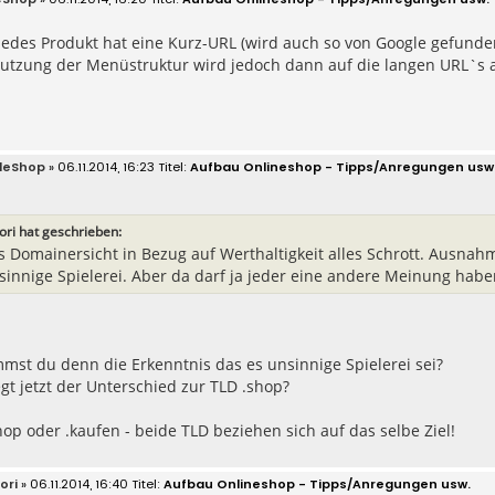
 jedes Produkt hat eine Kurz-URL (wird auch so von Google gefunde
utzung der Menüstruktur wird jedoch dann auf die langen URL`s a
leShop
» 06.11.2014, 16:23
Aufbau Onlineshop - Tipps/Anregungen usw
ri hat geschrieben:
us Domainersicht in Bezug auf Werthaltigkeit alles Schrott. Ausnahm
nsinnige Spielerei. Aber da darf ja jeder eine andere Meinung habe
st du denn die Erkenntnis das es unsinnige Spielerei sei?
gt jetzt der Unterschied zur TLD .shop?
hop oder .kaufen - beide TLD beziehen sich auf das selbe Ziel!
ori
» 06.11.2014, 16:40
Aufbau Onlineshop - Tipps/Anregungen usw.