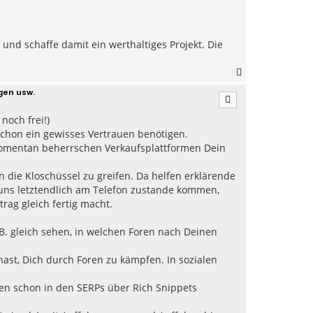
und schaffe damit ein werthaltiges Projekt. Die
N
a
gen usw.
c
h
noch frei!)
o
b
 schon ein gewisses Vertrauen benötigen.
e
momentan beherrschen Verkaufsplattformen Dein
n
in die Kloschüssel zu greifen. Da helfen erklärende
 uns letztendlich am Telefon zustande kommen,
rag gleich fertig macht.
B. gleich sehen, in welchen Foren nach Deinen
ast, Dich durch Foren zu kämpfen. In sozialen
en schon in den SERPs über Rich Snippets