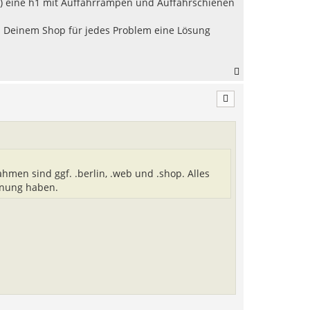
op) eine h1 mit Auffahrrampen und Auffahrschienen
in Deinem Shop für jedes Problem eine Lösung
N
a
c
h
o
b
e
n
ahmen sind ggf. .berlin, .web und .shop. Alles
einung haben.