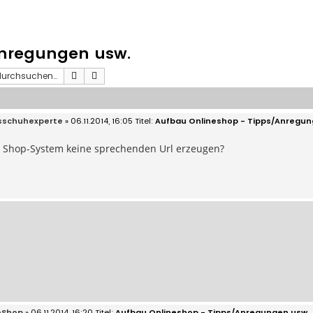
Anregungen usw.
Suche
Erweiterte Suche
sschuhexperte
» 06.11.2014, 16:05
Aufbau Onlineshop - Tipps/Anregun
 Shop-System keine sprechenden Url erzeugen?
eShop
» 06.11.2014, 16:20
Aufbau Onlineshop - Tipps/Anregungen usw.