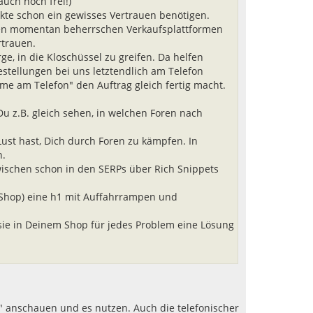
uch noch frei!)
n
dukte schon ein gewisses Vertrauen benötigen.
den momentan beherrschen Verkaufsplattformen
rtrauen.
ge, in die Kloschüssel zu greifen. Da helfen
stellungen bei uns letztendlich am Telefon
e am Telefon" den Auftrag gleich fertig macht.
u z.B. gleich sehen, in welchen Foren nach
ust hast, Dich durch Foren zu kämpfen. In
n.
ischen schon in den SERPs über Rich Snippets
E-Shop) eine h1 mit Auffahrrampen und
 sie in Deinem Shop für jedes Problem eine Lösung
p" anschauen und es nutzen. Auch die telefonischer