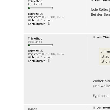
ThieleShop
e
PostRank 1
i
Jede Seite/
t
r
Beiträge:
26
Bei der Ben
a
Registriert:
05.11.2014, 06:34
g
Wohnort:
Chemnitz
K
Kontaktdaten:
o
n
t
a
B
Thie
ThieleShop
k
e
PostRank 1
t
i
d
t
a
r
Beiträge:
26
mano
t
a
Registriert:
05.11.2014, 06:34
e
g
Ist a
Wohnort:
Chemnitz
n
K
Kontaktdaten:
ist u
v
o
o
n
n
t
T
a
h
k
i
t
e
Woher nimm
d
l
Und wo lie
a
e
t
S
e
h
Egal ob .s
n
o
v
p
o
n
B
man
T
manori