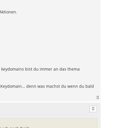
Aktionen.
i keydomains bist du immer an das thema
 Keydomain... denn was machst du wenn du bald
N
a
.
c
h
o
b
e