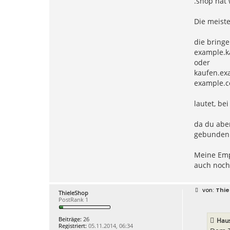
.shop hat 
o
e
0
Die meist
0
7
die bringe
example.k
oder
kaufen.ex
example.c
lautet, be
da du abe
gebunden
Meine Emp
auch noch
B
Thie
ThieleShop
e
PostRank 1
i
t
r
Beiträge:
26
Haus
a
Registriert:
05.11.2014, 06:34
g