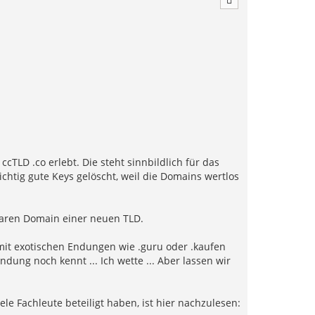
h
o
b
e
n
cTLD .co erlebt. Die steht sinnbildlich für das
htig gute Keys gelöscht, weil die Domains wertlos
chbaren Domain einer neuen TLD.
mit exotischen Endungen wie .guru oder .kaufen
dung noch kennt ... Ich wette ... Aber lassen wir
iele Fachleute beteiligt haben, ist hier nachzulesen: