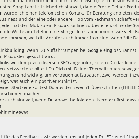
ipp von manori möchte ich mich anschließen (die .com sind wohl a
rusted Shop Label ist sicherlich sinnvoll, da die Preise Deiner Pro
 würde ich einen telefonischen Kontakt für Beratung anbieten, 
Business und der eine oder andere Tipp vom Fachmann schafft Ve
 jeder hat den Mut, so ein Produkt online zu bestellen, ohne die Sor
rende Worte am Telefon eine Menge. Ich staune immer, wie viele Be
nde kommen, weil die Anrufer auch immer froh sind, wenn "die Dam
inkbuilding: wenn Du Auffahrrampen bei Google eingibst, kannst D
n Produkten gesucht wird.
links werden ja von diversen SEO angeboten, sofern Du das keine L
len Netzwerken solltest Du Dich mit Deiner Thematik auch bewege
tungen sind wichtig, um Vertrauen aufzubauen. Zwei werden inzw
igt, was auch ein positiver Punkt ist.
einer Startseite solltest Du aus den zwei h1-Überschriften (THIEL
hrschienen machen.
re auch sinnvoll, wenn Du above the fold den Usern erklärst, dass
n.
ehlt mir etwas.
k für das Feedback - wir werden uns auf jeden Fall "Trusted Stho