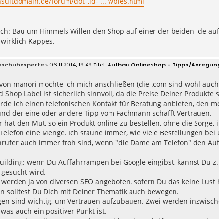
nsultdomain.de/forum/dot-tld- ... wbies.html
ich: Bau um Himmels Willen den Shop auf einer der beiden .de auf 
 wirklich Kappes.
sschuhexperte
» 06.11.2014, 19:49
Aufbau Onlineshop - Tipps/Anregun
on manori möchte ich mich anschließen (die .com sind wohl auch 
d Shop Label ist sicherlich sinnvoll, da die Preise Deiner Produkte
de ich einen telefonischen Kontakt für Beratung anbieten, den 
und der eine oder andere Tipp vom Fachmann schafft Vertrauen.
r hat den Mut, so ein Produkt online zu bestellen, ohne die Sorge, 
Telefon eine Menge. Ich staune immer, wie viele Bestellungen bei
nrufer auch immer froh sind, wenn "die Dame am Telefon" den Auft
ilding: wenn Du Auffahrrampen bei Google eingibst, kannst Du z.
 gesucht wird.
 werden ja von diversen SEO angeboten, sofern Du das keine Lust h
n solltest Du Dich mit Deiner Thematik auch bewegen.
en sind wichtig, um Vertrauen aufzubauen. Zwei werden inzwisch
 was auch ein positiver Punkt ist.