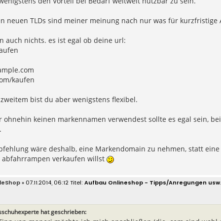
wenigstens den Vorteil bei Bedarf weltweit nutzbar zu sein.
en neuen TLDs sind meiner meinung nach nur was für kurzfristige 
n auch nichts. es ist egal ob deine url:
aufen
ample.com
om/kaufen
i zweitem bist du aber wenigstens flexibel.
r ohnehin keinen markennamen verwendest sollte es egal sein, be
.
fehlung wäre deshalb, eine Markendomain zu nehmen, statt eine
 abfahrrampen verkaufen willst
leShop
» 07.11.2014, 06:12
Aufbau Onlineshop - Tipps/Anregungen usw
schuhexperte hat geschrieben: