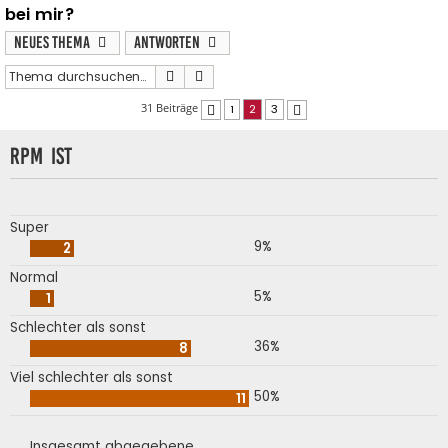
bei mir?
Neues Thema
Antworten
Suche
Erweiterte Suche
31 Beiträge
1
2
3
Vorherige
Nächste
RPM ist
Super
9%
2
Normal
5%
1
Schlechter als sonst
36%
8
Viel schlechter als sonst
50%
11
Insgesamt abgegebene