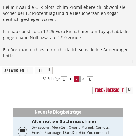
t
r
Bei mir war die CTR plötzlich im Promillebereich, obwohl sie
a
vorher bei 1,2 Prozent lag und die Besucherzahlen sogar
g
deutlich gestiegen waren.
Ich hab sonst so ca 12-25 Euro Einnahmen am Tag gehabt, die
gingen nahe Null bzw. auf 1/10 zurück.
Erklären kann ich es mir nicht da ich sonst keine Änderungen
hatte.
Antworten
31 Beiträge
1
2
3
Vorherige
Nächste
FORENÜBERSICHT
Neueste Blogbeiträge
Alternative Suchmaschinen
Swisscows, MetaGer, Qwant, Mojeek, Carrot2,
Ecosia, Startpage, DuckDuckGo, You.com und