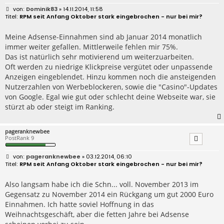
B
Dominik83
» 14.11.2014, 11:58
e
RPM seit Anfang Oktober stark eingebrochen - nur bei mir?
i
t
r
Meine Adsense-Einnahmen sind ab Januar 2014 monatlich
a
immer weiter gefallen. Mittlerweile fehlen mir 75%.
g
Das ist natürlich sehr motivierend um weiterzuarbeiten.
Oft werden zu niedrige Klickpreise vergütet oder unpassende
Anzeigen eingeblendet. Hinzu kommen noch die ansteigenden
Nutzerzahlen von Werbeblockeren, sowie die "Casino"-Updates
von Google. Egal wie gut oder schlecht deine Webseite war, sie
stürzt ab oder steigt im Ranking.
pageranknewbee
PostRank 9
B
pageranknewbee
» 03.12.2014, 06:10
e
RPM seit Anfang Oktober stark eingebrochen - nur bei mir?
i
t
r
Also langsam habe ich die Schn... voll. November 2013 im
a
Gegensatz zu November 2014 ein Rückgang um gut 2000 Euro
g
Einnahmen. Ich hatte soviel Hoffnung in das
Weihnachtsgeschäft, aber die fetten Jahre bei Adsense