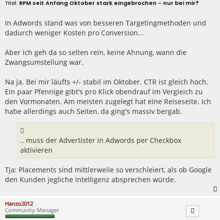
e
RPM seit Anfang Oktober stark eingebrochen - nur bei mir?
i
t
r
In Adwords stand was von besseren Targetingmethoden und
a
dadurch weniger Kosten pro Conversion...
g
Aber ich geh da so selten rein, keine Ahnung, wann die
Zwangsumstellung war.
Na ja. Bei mir läufts +/- stabil im Oktober. CTR ist gleich hoch.
Ein paar Pfennige gibt's pro Klick obendrauf im Vergleich zu
den Vormonaten. Am meisten zugelegt hat eine Reiseseite. Ich
habe allerdings auch Seiten, da ging's massiv bergab.
.. muss der Advertister in Adwords per Checkbox
aktivieren
Tja: Placements sind mittlerweile so verschleiert, als ob Google
den Kunden jegliche Intelligenz absprechen würde.
Hanzo2012
Community-Manager