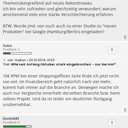
Themenübergreifend auf neues Rekordniveau.
Ich bin sehr zufrieden und gleichzeitig verwundert, warum
anscheinend viele eine starke Verschlechterung erfahren.
BTW. Wurde jmd. von euch auch zu einer Studie zu "neuen
Produkten" bei Google (Hamburg/Berlin) eingeladen?
Vultur
PostRank 3
B
Vultur
» 20.10.2014, 14:53
e
RPM seit Anfang Oktober stark eingebrochen - nur bei mir?
i
t
r
10€ RPM bei einer shoppingaffinen Seite finde ich jetzt nicht
a
soo viel. Im Finanzbereich geht natürlich noch viel mehr,
g
kommt halt immer auf die Branche an. Deswegen mache ich
auch nur Vergleiche innerhalb derselben Branche bzw. beim
selben Projekt. Und da ist leider ein deutlicher Rückgang
unübersehbar.
Dominik83
PostRank 9