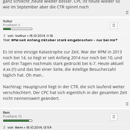
ganz schlecht ,heute wieder besser. CPC ist heute wieder so
g
wie im September aber die CTR spinnt noch
Vultur
PostRank 3
B
Vultur
» 18.10.2014, 11:18
e
RPM seit Anfang Oktober stark eingebrochen - nur bei mir?
i
t
r
Es ist eine einzige Katastrophe zur Zeit. War der RPM in 2013
a
noch bei 14, so liegt er seit Anfang 2014 nur noch bei 10, und
g
seit drei Tagen nochmals stark gedrückt bei 6-7. Heute aktuell
4.xx (!!) und das bei einer Seite, die 4stellige Besucherzahl
täglich hat. Oh man..
Nachtrag: Hauptgrund liegt in der CTR, die sich laufend weiter
verschlechtert. Der CPC hat sich eigentlich in der gesamten Zeit
nicht nennenswert geändert.
Rem
PostRank 10
B
Rem
» 18.10.2014, 13:54