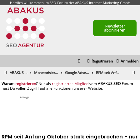
Herzlich willkommen im
SEO Forum
der ABAKUS Internet Marketing GmbH
Newsletter
abonnieren
Registrieren
Anmelden
S
ABAKUS Foren-Übersicht
Monetarisierung & Controlling
Google Adsense
RPM seit Anfang Oktober stark eingebrochen - nur bei mir?
u
registrieren
registriertes Mitglied
c
h
Anzeige
e
RPM seit Anfang Oktober stark eingebrochen - nur