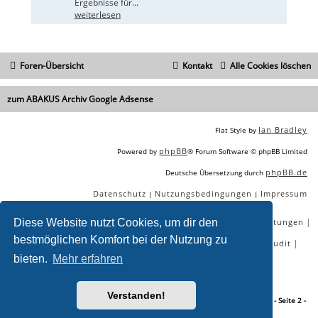
Ergebnisse für...
weiterlesen
Foren-Übersicht
Kontakt
Alle Cookies löschen
zum ABAKUS Archiv Google Adsense
Ian Bradley
Flat Style by
phpBB
Powered by
® Forum Software © phpBB Limited
phpBB.de
Deutsche Übersetzung durch
Datenschutz
Nutzungsbedingungen
Impressum
|
|
|
|
|
|
Diese Website nutzt Cookies, um dir den
SEO Agentur
SEO Blog
SEO Online Tools
SEO Dienstleistungen
bestmöglichen Komfort bei der Nutzung zu
|
|
|
|
SEO Workshops
SEO Beratung
Backlinks kaufen
SEO Audit
bieten.
Mehr erfahren
|
SEO Tools gratis
SEO-Konkurrenzanalyse
Verstanden!
Sie lesen gerade:
RPM seit Anfang Oktober stark eingebrochen - nur bei mir? - Seite 2 -
ABAKUS