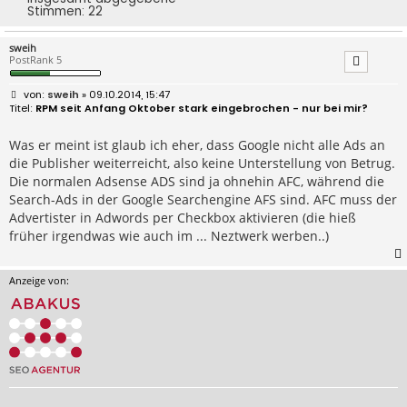
Stimmen:
22
sweih
PostRank 5
B
sweih
» 09.10.2014, 15:47
e
RPM seit Anfang Oktober stark eingebrochen - nur bei mir?
i
t
r
Was er meint ist glaub ich eher, dass Google nicht alle Ads an
a
die Publisher weiterreicht, also keine Unterstellung von Betrug.
g
Die normalen Adsense ADS sind ja ohnehin AFC, während die
Search-Ads in der Google Searchengine AFS sind. AFC muss der
Advertister in Adwords per Checkbox aktivieren (die hieß
früher irgendwas wie auch im ... Neztwerk werben..)
Anzeige von: