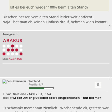
Ist es bei euch wieder 100% beim alten Stand?
Bisschen besser, vom alten Stand leider weit entfernt.
Naja...hat man eh keinen Einfluss drauf, nehmen wie's kommt.
Anzeige von:
Sololand
PostRank 7
B
Sololand
» 14.10.2014, 18:54
e
RPM seit Anfang Oktober stark eingebrochen - nur bei mir?
i
t
r
Es schwankt momentan ziemlich...Wochenende ok, gestern war
a