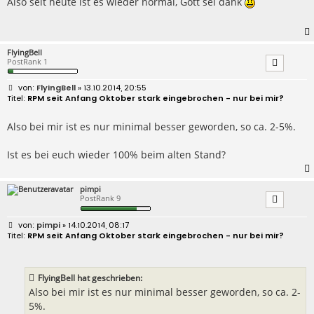
Also seit heute ist es wieder normal, Gott sei dank
a
g
FlyingBell
PostRank 1
B
FlyingBell
» 13.10.2014, 20:55
e
RPM seit Anfang Oktober stark eingebrochen - nur bei mir?
i
t
r
Also bei mir ist es nur minimal besser geworden, so ca. 2-5%.
a
g
Ist es bei euch wieder 100% beim alten Stand?
pimpi
PostRank 9
B
pimpi
» 14.10.2014, 08:17
e
RPM seit Anfang Oktober stark eingebrochen - nur bei mir?
i
t
r
a
FlyingBell hat geschrieben:
g
Also bei mir ist es nur minimal besser geworden, so ca. 2-
5%.