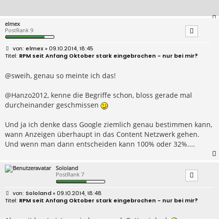
elmex
PostRank 9
B
elmex
» 09.10.2014, 18:45
e
RPM seit Anfang Oktober stark eingebrochen - nur bei mir?
i
t
r
@sweih, genau so meinte ich das!
a
g
@Hanzo2012, kenne die Begriffe schon, bloss gerade mal
durcheinander geschmissen
Und ja ich denke dass Google ziemlich genau bestimmen kann,
wann Anzeigen überhaupt in das Content Netzwerk gehen.
Und wenn man dann entscheiden kann 100% oder 32%....
Sololand
PostRank 7
B
Sololand
» 09.10.2014, 18:48
e
RPM seit Anfang Oktober stark eingebrochen - nur bei mir?
i
t
r