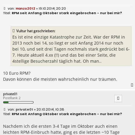
B
Hanzo2012
» 19.10.2014, 20:20
e
RPM seit Anfang Oktober stark eingebrochen - nur bei mir?
i
t
r
a
Vultur hat geschrieben:
g
Es ist eine einzige Katastrophe zur Zeit. War der RPM in
2013 noch bei 14, so liegt er seit Anfang 2014 nur noch
bei 10, und seit drei Tagen nochmals stark gedrückt bei 6-
7. Heute aktuell 4.xx (!!) und das bei einer Seite, die
4stellige Besucherzahl täglich hat. Oh man..
10 Euro RPM?
Davon können die meisten wahrscheinlich nur träumen.
private01
PostRank 2
B
private01
» 20.10.2014, 10:38
e
RPM seit Anfang Oktober stark eingebrochen - nur bei mir?
i
t
r
Nachdem ich die ersten 3-4 Tage im Oktober auch einen
a
leichten RPM-Einbruch hatte, ging es die letzten ~10 Tage
g