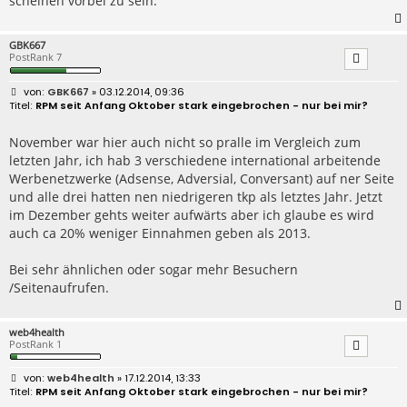
scheinen vorbei zu sein.
GBK667
PostRank 7
B
GBK667
» 03.12.2014, 09:36
e
RPM seit Anfang Oktober stark eingebrochen - nur bei mir?
i
t
r
November war hier auch nicht so pralle im Vergleich zum
a
letzten Jahr, ich hab 3 verschiedene international arbeitende
g
Werbenetzwerke (Adsense, Adversial, Conversant) auf ner Seite
und alle drei hatten nen niedrigeren tkp als letztes Jahr. Jetzt
im Dezember gehts weiter aufwärts aber ich glaube es wird
auch ca 20% weniger Einnahmen geben als 2013.
Bei sehr ähnlichen oder sogar mehr Besuchern
/Seitenaufrufen.
web4health
PostRank 1
B
web4health
» 17.12.2014, 13:33
e
RPM seit Anfang Oktober stark eingebrochen - nur bei mir?
i