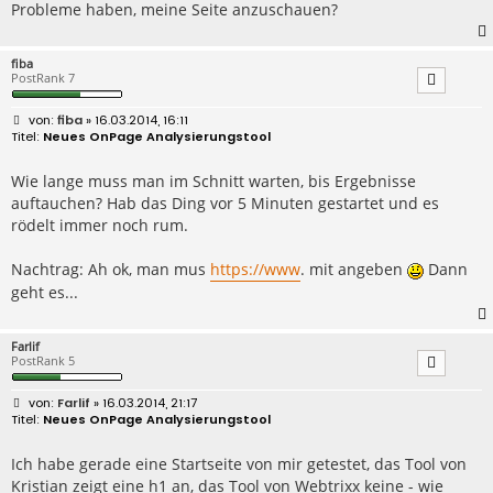
Probleme haben, meine Seite anzuschauen?
fiba
PostRank 7
B
fiba
» 16.03.2014, 16:11
e
Neues OnPage Analysierungstool
i
t
r
Wie lange muss man im Schnitt warten, bis Ergebnisse
a
auftauchen? Hab das Ding vor 5 Minuten gestartet und es
g
rödelt immer noch rum.
Nachtrag: Ah ok, man mus
https://www
. mit angeben
Dann
geht es...
Farlif
PostRank 5
B
Farlif
» 16.03.2014, 21:17
e
Neues OnPage Analysierungstool
i
t
r
Ich habe gerade eine Startseite von mir getestet, das Tool von
a
Kristian zeigt eine h1 an, das Tool von Webtrixx keine - wie
g