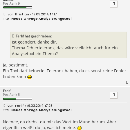
PostRank 9
B
Kristian
» 19.03.2014, 17:17
e
Neues OnPage Analysierungstool
i
t
r
a
Farlif hat geschrieben:
g
Ist geändert, danke dir.
Thema Fehlertoleranz, das wäre vielleicht auch für ein
Analysetool ein Thema?
Ja, bestimmt.
Ein Tool darf keinerlei Toleranz haben, da es sonst keine Fehler
finden kann
Farlif
PostRank 5
B
Farlif
» 19.03.2014, 17:25
e
Neues OnPage Analysierungstool
i
t
r
Neenee, da drehst du mir das Wort im Mund herum. Aber
a
eigentlich weißt du ja, was ich meine.
g