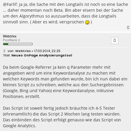
r
@Farlif: ja ja, die Sache mit den Longtails ist noch so eine Sache
a
... daher momentan noch Beta. Bin aber eisern bei der Sache
g
um den Algorythmus so auszuarbeiten, dass die Longtails
sinnvoll sinn. ( Aber es wird, versprochen
)
Webtrixx
PostRank 2
B
Webtrixx
» 17.03.2014, 22:25
e
Neues OnPage Analysierungstool
i
t
r
Da beim Google-Referrer ja kein q Parameter mehr mit
a
angegeben wird um eine Keywordanalyse zu machen mit
g
welchen Keywords man gefunden wurde, bin ich nun dabei ein
kleines Script zu schreiben, welche aus den Suchergebnissen
(Google, Bing und Yahoo) eine Keywordanalyse, inklusive
Positionen, erstellt.
Das Script ist soweit fertig jedoch bräuchte ich 4-5 Tester
(ehrenamtlich) die das Script 2 Wochen lang testen würden.
Das einbinden des Script erfolgt genauso wie das Script von
Google Analytics.