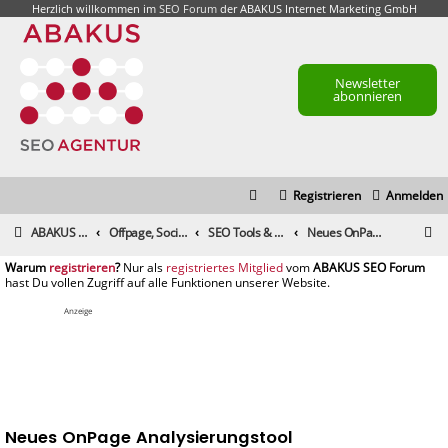
Herzlich willkommen im
SEO Forum
der ABAKUS Internet Marketing GmbH
Newsletter
abonnieren
Registrieren
Anmelden
S
ABAKUS Foren-Übersicht
Offpage, Social Media, Tools und andere Maßnahmen
SEO Tools & Suchmaschinenmarketing-Tools
Neues OnPage Analysierungstool
u
registrieren
registriertes Mitglied
c
h
Anzeige
e
Neues OnPage Analysierungstool