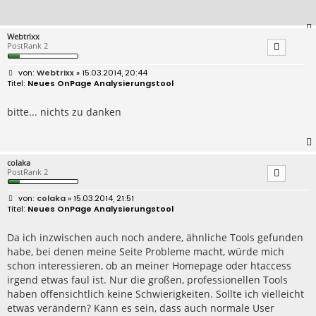
Webtrixx
PostRank 2
B
Webtrixx
» 15.03.2014, 20:44
e
Neues OnPage Analysierungstool
i
t
r
bitte... nichts zu danken
a
g
colaka
PostRank 2
B
colaka
» 15.03.2014, 21:51
e
Neues OnPage Analysierungstool
i
t
r
Da ich inzwischen auch noch andere, ähnliche Tools gefunden
a
habe, bei denen meine Seite Probleme macht, würde mich
g
schon interessieren, ob an meiner Homepage oder htaccess
irgend etwas faul ist. Nur die großen, professionellen Tools
haben offensichtlich keine Schwierigkeiten. Sollte ich vielleicht
etwas verändern? Kann es sein, dass auch normale User