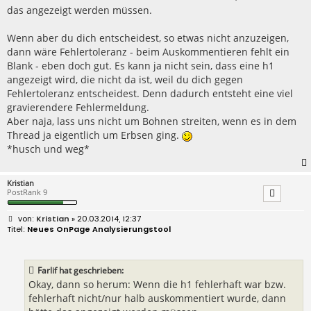
das angezeigt werden müssen.
Wenn aber du dich entscheidest, so etwas nicht anzuzeigen,
dann wäre Fehlertoleranz - beim Auskommentieren fehlt ein
Blank - eben doch gut. Es kann ja nicht sein, dass eine h1
angezeigt wird, die nicht da ist, weil du dich gegen
Fehlertoleranz entscheidest. Denn dadurch entsteht eine viel
gravierendere Fehlermeldung.
Aber naja, lass uns nicht um Bohnen streiten, wenn es in dem
Thread ja eigentlich um Erbsen ging.
*husch und weg*
Kristian
PostRank 9
B
Kristian
» 20.03.2014, 12:37
e
Neues OnPage Analysierungstool
i
t
r
a
Farlif hat geschrieben:
g
Okay, dann so herum: Wenn die h1 fehlerhaft war bzw.
fehlerhaft nicht/nur halb auskommentiert wurde, dann