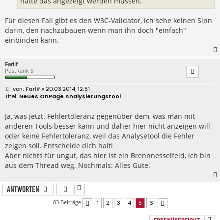
hätte das angezeigt werden müssen.
Für diesen Fall gibt es den W3C-Validator, ich sehe keinen Sinn
darin, den nachzubauen wenn man ihn doch "einfach"
einbinden kann.
Farlif
PostRank 5
B
Farlif
» 20.03.2014, 12:51
e
Neues OnPage Analysierungstool
i
t
r
Ja, was jetzt. Fehlertoleranz gegenüber dem, was man mit
a
anderen Tools besser kann und daher hier nicht anzeigen will -
g
oder keine Fehlertoleranz, weil das Analysetool die Fehler
zeigen soll. Entscheide dich halt!
Aber nichts für ungut, das hier ist ein Brennnesselfeld, ich bin
aus dem Thread weg. Nochmals: Alles Gute.
Antworten
83 Beiträge
1
2
3
4
5
6
Vorherige
Nächste