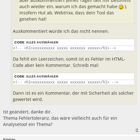
aber auskommentiert (eines Tages fällt mir bestimmt
auch wieder ein, warum ich das gemacht habe
).
Insofern Hut ab, Webtrixx, dass dein Tool das
gesehen hat!
Auskommentiert würde ich das nicht nennen.
CODE:
ALLES AUSWÄHLEN
<!-- <h1>xxxxxxxxxx xxxxx xxxxxxx xxxxx</h1>-->
Da fehlt ein Leerzeichen, somit ist es Fehler im HTML-
Code aber kein Kommentar. Schreib mal:
CODE:
ALLES AUSWÄHLEN
<!-- <h1>xxxxxxxxxx xxxxx xxxxxxx xxxxx</h1> -->
Dann ist es ein Kommentar, der mit Sicherheit als solcher
gewertet wird.
Ist geändert, danke dir.
Thema Fehlertoleranz, das wäre vielleicht auch für ein
Analysetool ein Thema?
Kristian