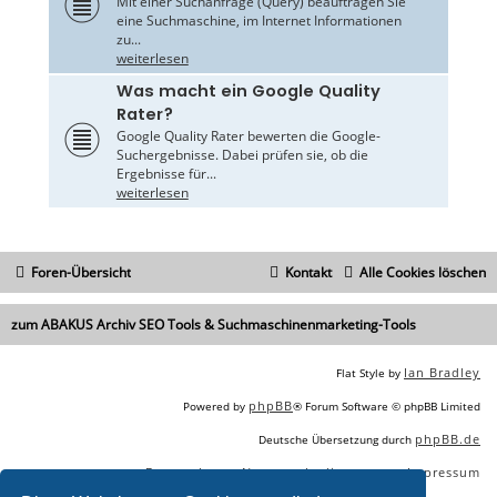
Mit einer Suchanfrage (Query) beauftragen Sie
eine Suchmaschine, im Internet Informationen
zu...
weiterlesen
Was macht ein Google Quality
Rater?
Google Quality Rater bewerten die Google-
Suchergebnisse. Dabei prüfen sie, ob die
Ergebnisse für...
weiterlesen
Foren-Übersicht
Kontakt
Alle Cookies löschen
zum ABAKUS Archiv SEO Tools & Suchmaschinenmarketing-Tools
Ian Bradley
Flat Style by
phpBB
Powered by
® Forum Software © phpBB Limited
phpBB.de
Deutsche Übersetzung durch
Datenschutz
Nutzungsbedingungen
Impressum
|
|