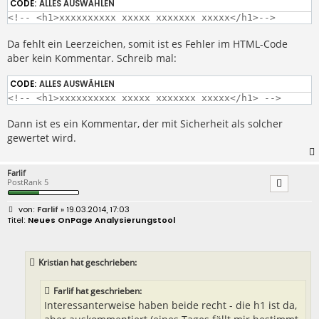
CODE:
ALLES AUSWÄHLEN
<!-- <h1>xxxxxxxxxx xxxxx xxxxxxx xxxxx</h1>-->
Da fehlt ein Leerzeichen, somit ist es Fehler im HTML-Code
aber kein Kommentar. Schreib mal:
CODE:
ALLES AUSWÄHLEN
<!-- <h1>xxxxxxxxxx xxxxx xxxxxxx xxxxx</h1> -->
Dann ist es ein Kommentar, der mit Sicherheit als solcher
gewertet wird.
Farlif
PostRank 5
B
Farlif
» 19.03.2014, 17:03
e
Neues OnPage Analysierungstool
i
t
r
a
Kristian hat geschrieben:
g
Farlif hat geschrieben:
Interessanterweise haben beide recht - die h1 ist da,