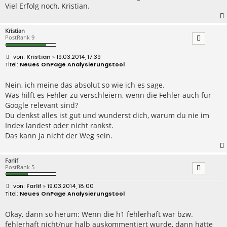
Viel Erfolg noch, Kristian.
Kristian
PostRank 9
B
Kristian
» 19.03.2014, 17:39
e
Neues OnPage Analysierungstool
i
t
r
Nein, ich meine das absolut so wie ich es sage.
a
Was hilft es Fehler zu verschleiern, wenn die Fehler auch für
g
Google relevant sind?
Du denkst alles ist gut und wunderst dich, warum du nie im
Index landest oder nicht rankst.
Das kann ja nicht der Weg sein.
Farlif
PostRank 5
B
Farlif
» 19.03.2014, 18:00
e
Neues OnPage Analysierungstool
i
t
r
Okay, dann so herum: Wenn die h1 fehlerhaft war bzw.
a
fehlerhaft nicht/nur halb auskommentiert wurde, dann hätte
g