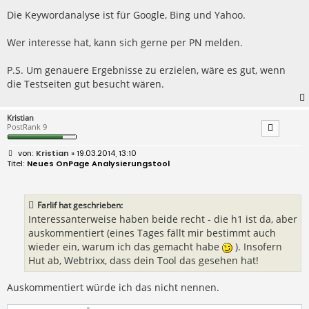
Die Keywordanalyse ist für Google, Bing und Yahoo.
Wer interesse hat, kann sich gerne per PN melden.
P.S. Um genauere Ergebnisse zu erzielen, wäre es gut, wenn
die Testseiten gut besucht wären.
Kristian
PostRank 9
B
Kristian
» 19.03.2014, 13:10
e
Neues OnPage Analysierungstool
i
t
r
a
Farlif hat geschrieben:
g
Interessanterweise haben beide recht - die h1 ist da, aber
auskommentiert (eines Tages fällt mir bestimmt auch
wieder ein, warum ich das gemacht habe
). Insofern
Hut ab, Webtrixx, dass dein Tool das gesehen hat!
Auskommentiert würde ich das nicht nennen.