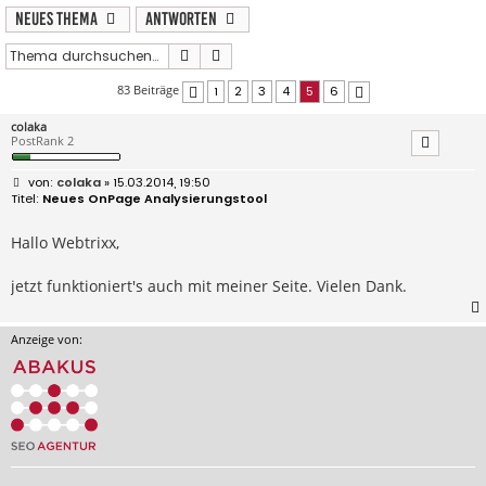
Neues Thema
Antworten
Suche
Erweiterte Suche
83 Beiträge
1
2
3
4
5
6
Vorherige
Nächste
colaka
PostRank 2
B
colaka
» 15.03.2014, 19:50
e
Neues OnPage Analysierungstool
i
t
r
Hallo Webtrixx,
a
g
jetzt funktioniert's auch mit meiner Seite. Vielen Dank.
Anzeige von: