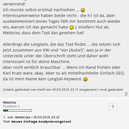
verwirrend!
Ich musste selbst erstmal nachsehen ...
Interessanterweise haben beide recht - die h1 ist da, aber
auskommentiert (eines Tages fällt mir bestimmt auch wieder
ein, warum ich das gemacht habe
). Insofern Hut ab,
Webtrixx, dass dein Tool das gesehen hat!
Allerdings die Longtails, die das Tool findet ... die setzen sich
jetzt zusammen aus KW und "von [Autor]", was ja in der
Unterzeile unter der Überschrift steht und daher wohl
interessant ist für deine Maschine.
Aber nicht wirklich brauchbar ... Wenn ich Rand Fishkin oder
Karl Kratz wäre, okay. Aber so als mittelhochtiefer Einfach-SEO,
da ist mein Name kein Longtail-Keyword.
Zuletzt geändert von
Farlif
am 16.03.2014, 22:17, insgesamt 1-mal geändert.
Webtrixx
PostRank 2
B
Webtrixx
» 16.03.2014, 22:13
e
Neues OnPage Analysierungstool
i
t