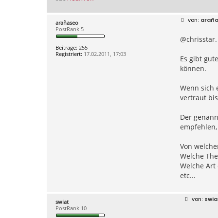
B
arañ
arañaseo
e
PostRank 5
i
@chrisstar.
t
r
Beiträge:
255
a
Registriert:
17.02.2011, 17:03
g
Es gibt gut
können.
Wenn sich e
vertraut bi
Der genannt
empfehlen, 
Von welchen
Welche Th
Welche Art
etc...
B
swia
swiat
e
PostRank 10
i
t