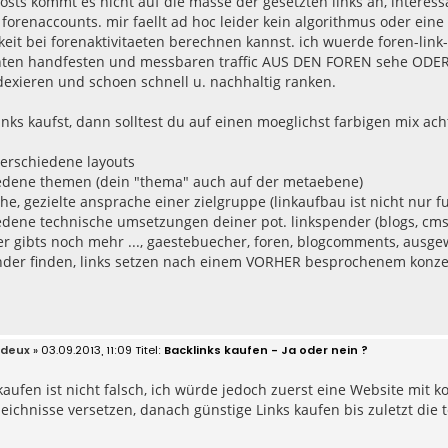
osts kommt es nicht auf die masse der gesetzten links an, interessant
 forenaccounts. mir faellt ad hoc leider kein algorithmus oder ei
keit bei forenaktivitaeten berechnen kannst. ich wuerde foren-link
ten handfesten und messbaren traffic AUS DEN FOREN sehe ODER di
dexieren und schoen schnell u. nachhaltig ranken.
nks kaufst, dann solltest du auf einen moeglichst farbigen mix ach
 verschiedene layouts
iedene themen (dein "thema" auch auf der metaebene)
he, gezielte ansprache einer zielgruppe (linkaufbau ist nicht nur fue
edene technische umsetzungen deiner pot. linkspender (blogs, cms, 
er gibts noch mehr ..., gaestebuecher, foren, blogcomments, ausgewa
ender finden, links setzen nach einem VORHER besprochenem konz
deux
» 03.09.2013, 11:09
Backlinks kaufen - Ja oder nein ?
kaufen ist nicht falsch, ich würde jedoch zuerst eine Website mit 
zeichnisse versetzen, danach günstige Links kaufen bis zuletzt di