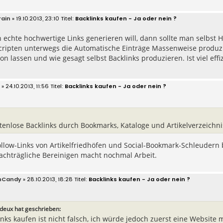
ain
» 19.10.2013, 23:10
Backlinks kaufen - Ja oder nein ?
chte hochwertige Links generieren will, dann sollte man selbst H
cripten unterwegs die Automatische Einträge Massenweise produzi
on lassen und wie gesagt selbst Backlinks produzieren. Ist viel effizi
» 24.10.2013, 11:56
Backlinks kaufen - Ja oder nein ?
ostenlose Backlinks durch Bookmarks, Kataloge und Artikelverzeichnis
llow-Links von Artikelfriedhöfen und Social-Bookmark-Schleudern bi
achträgliche Bereinigen macht nochmal Arbeit.
nCandy
» 28.10.2013, 18:28
Backlinks kaufen - Ja oder nein ?
eux hat geschrieben:
inks kaufen ist nicht falsch, ich würde jedoch zuerst eine Website