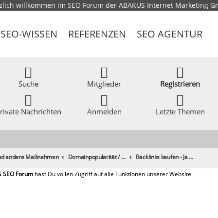
zlich willkommen im
SEO Forum
der ABAKUS Internet Marketing 
SEO-WISSEN
REFERENZEN
SEO AGENTUR
Suche
Mitglieder
Registrieren
rivate Nachrichten
Anmelden
Letzte Themen
 und andere Maßnahmen
Domainpopularität / Link-Marketing, Backlinks aufbauen & Seeding
Backlinks kaufen - Ja oder nein ?