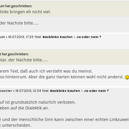
uin hat geschrieben:
inks bringen eh nicht viel.
 der Nächste bitte.....
uin
» 16.07.2013, 17:23
Backlinks kaufen - Ja oder nein ?
t hat geschrieben:
klar, der Nächste bitte.....
arem Text, daß auch ich versteht was du meinst.
 so hintenrum. Aber die ganz Harten können wohl nicht anderst.
astler
» 18.07.2013, 12:34
Backlinks kaufen - Ja oder nein ?
uf ist grundsätzlich natürlich verboten,
ben auf die Dialektik an.
z und der menschliche Sinn kann zwischen einer echten Linkzuwe
t unterscheiden.