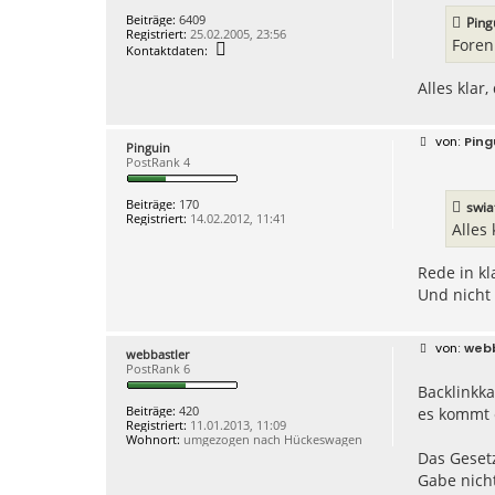
r
Beiträge:
6409
Ping
a
Registriert:
25.02.2005, 23:56
g
Forenl
K
Kontaktdaten:
o
n
Alles klar,
t
a
k
t
B
Ping
d
Pinguin
e
a
PostRank 4
i
t
t
e
r
Beiträge:
170
n
swia
a
Registriert:
14.02.2012, 11:41
v
g
Alles 
o
n
s
Rede in kl
w
i
Und nicht
a
t
B
webb
webbastler
e
PostRank 6
i
Backlinkka
t
r
Beiträge:
420
es kommt e
a
Registriert:
11.01.2013, 11:09
g
Wohnort:
umgezogen nach Hückeswagen
Das Geset
Gabe nich