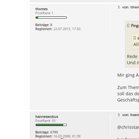
s
B
tho
e
thomes
e
o
PostRank 1
i
-
t
l
r
i
Beiträge:
8
Ping
a
n
Registriert:
22.07.2013, 17:50
g
k
All
Rede 
Und n
Mir ging Ä
Zum Thema:
soll das 
Geschäfts
B
han
hanneswobus
e
PostRank 10
i
@chrissta
t
r
Beiträge:
6799
a
Registriert:
16.03.2008, 01:39
g