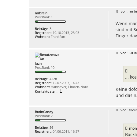
B
mrbr
mrbrain
e
PostRank 1
i
Wenn man e
t
r
Beiträge:
3
sind mit S
a
Registriert:
19.10.2013, 23:03
g
Finger dav
Wohnort:
Frankfurt
B
luzie
e
i
luzie
t
PostRank 10
r
a
g
... k
Beiträge:
4228
Registriert:
12.07.2007, 14:43
Wohnort:
Hannover, Linden-Nord
Keine dofo
K
Kontaktdaten:
o
und das n
n
t
a
B
Brai
k
BrainCandy
e
t
PostRank 2
i
d
t
a
r
t
Beiträge:
56
mond
a
e
Registriert:
04.06.2011, 16:37
g
Backl
n