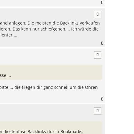
N
a
c
h
and anlegen. Die meisten die Backlinks verkaufen
o
b
eren. Das kann nur schiefgehen.... Ich würde die
e
enter ....
n
N
a
c
h
o
b
e
se ...
n
tte ... die fliegen dir ganz schnell um die Ohren
N
a
c
h
o
b
e
 mit kostenlose Backlinks durch Bookmarks,