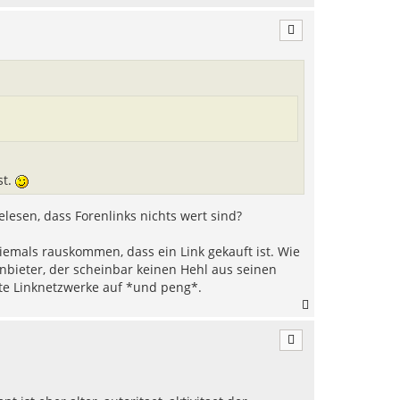
a
c
h
o
b
e
n
st.
lesen, dass Forenlinks nichts wert sind?
emals rauskommen, dass ein Link gekauft ist. Wie
bieter, der scheinbar keinen Hehl aus seinen
te Linknetzwerke auf *und peng*.
N
a
c
h
o
b
e