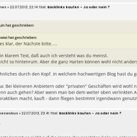
mes
» 22.07.2013, 22:14
Backlinks kaufen - Ja oder nein ?
uin hat geschrieben:
swiat hat geschrieben:
es klar, der Nächste bitte.....
in klarem Text, daß auch ich versteht was du meinst.
icht so hintenrum. Aber die ganz Harten können wohl nicht ander
hnliches durch den Kopf. In welchem hochwertigen Blog hast du ge
 Bei kleineren Anbietern oder "privaten" Geschäften wird wohl ni
denn auch gehen? Aber wenn man bei dem weiter oben verlinkten An
praktiken macht, kauft - dann fliegen bestimmt irgendwann genutz
neswobus
» 22.07.2013, 23:41
Backlinks kaufen - Ja oder nein ?
r