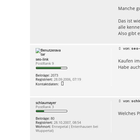
Manche gu
Das ist wi
alle kenne
Also gibt e
B
seo-
e
i
seo-link
Kaufen im
t
PostRank 9
r
Habe auch 
a
g
Beiträge:
2073
Registriert:
28.09.2006, 07:19
K
Kontaktdaten:
o
n
t
a
B
sch
schlaumayer
k
e
PostRank 3
t
i
d
Welches P
t
a
r
Beiträge:
80
t
a
Registriert:
28.10.2007, 08:54
e
g
Wohnort:
Ennepetal ( Entenhausen bei
n
Wuppertal)
v
o
n