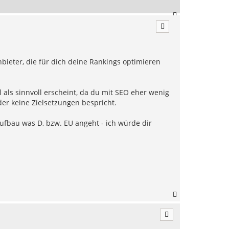
N
a
c
h
o
b
bieter, die für dich deine Rankings optimieren
e
n
als sinnvoll erscheint, da du mit SEO eher wenig
oder keine Zielsetzungen bespricht.
aufbau was D, bzw. EU angeht - ich würde dir
N
a
c
h
o