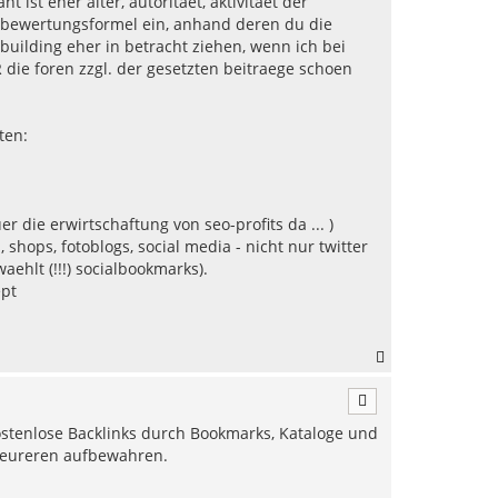
 ist eher alter, autoritaet, aktivitaet der
n
ne bewertungsformel ein, anhand deren du die
-building eher in betracht ziehen, wenn ich bei
e foren zzgl. der gesetzten beitraege schoen
ten:
r die erwirtschaftung von seo-profits da ... )
shops, fotoblogs, social media - nicht nur twitter
ehlt (!!!) socialbookmarks).
ept
N
a
c
h
kostenlose Backlinks durch Bookmarks, Kataloge und
o
b
e teureren aufbewahren.
e
n