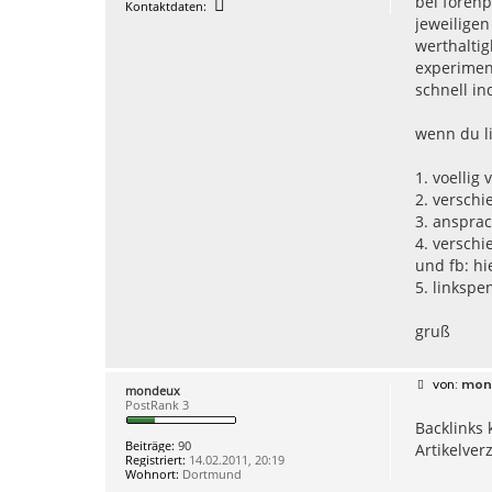
bei forenp
K
Kontaktdaten:
o
jeweiligen
n
werthaltig
t
a
experimen
k
schnell in
t
d
a
wenn du li
t
e
n
v
1. voellig
o
2. versch
n
h
3. ansprac
a
4. verschi
n
n
und fb: hi
e
5. linksp
s
w
o
gruß
b
u
s
B
mon
mondeux
e
PostRank 3
i
Backlinks 
t
r
Beiträge:
90
Artikelver
a
Registriert:
14.02.2011, 20:19
g
Wohnort:
Dortmund