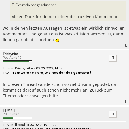
Expirado hat geschrieben:
Vielen Dank für deinen leider destruktiven Kommentar.
wo in deinen letzten Aussagen ist etwas ein wirklich sinnvoller
Kommentar? Und genau das ist was kritisiert worden ist, dann
lieben gar nicht schreiben
Fridaynite
PostRank 10
B
Fridaynite
» 03.02.2013, 14:35
e
From Zero to Hero, wie hat der das gemacht?
i
t
r
In diesem Thread wurde schon so viel Unsinn gepostet, da
a
kommt es darauf auch schon nicht mehr an. Zurück zum
g
Thema oder schweigen bitte.
||NeX||
PostRank 4
B
||NeX||
» 03.02.2013, 19:22
e
From Zero to Hero, wie hat der das gemacht?