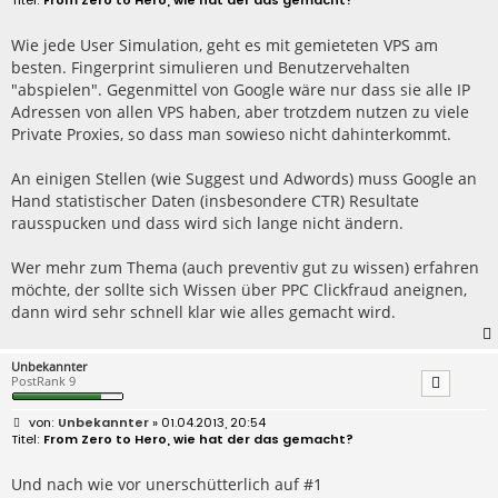
i
t
r
Wie jede User Simulation, geht es mit gemieteten VPS am
a
besten. Fingerprint simulieren und Benutzervehalten
g
"abspielen". Gegenmittel von Google wäre nur dass sie alle IP
Adressen von allen VPS haben, aber trotzdem nutzen zu viele
Private Proxies, so dass man sowieso nicht dahinterkommt.
An einigen Stellen (wie Suggest und Adwords) muss Google an
Hand statistischer Daten (insbesondere CTR) Resultate
rausspucken und dass wird sich lange nicht ändern.
Wer mehr zum Thema (auch preventiv gut zu wissen) erfahren
möchte, der sollte sich Wissen über PPC Clickfraud aneignen,
dann wird sehr schnell klar wie alles gemacht wird.
Unbekannter
PostRank 9
B
Unbekannter
» 01.04.2013, 20:54
e
From Zero to Hero, wie hat der das gemacht?
i
t
r
Und nach wie vor unerschütterlich auf #1
a