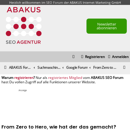
Herzlich willkommen im
SEO Forum
der ABAKUS Internet Marketing GmbH
Newsletter
abonnieren
Registrieren
Anmelden
S
ABAKUS Foren-Übersicht
Suchmaschinenmarketing (SEM) / Suchmaschinenoptimierung (SEO)
Google Forum
From Zero to Hero, wie hat der das gemacht?
u
registrieren
registriertes Mitglied
c
h
Anzeige
e
From Zero to Hero, wie hat der das gemacht?