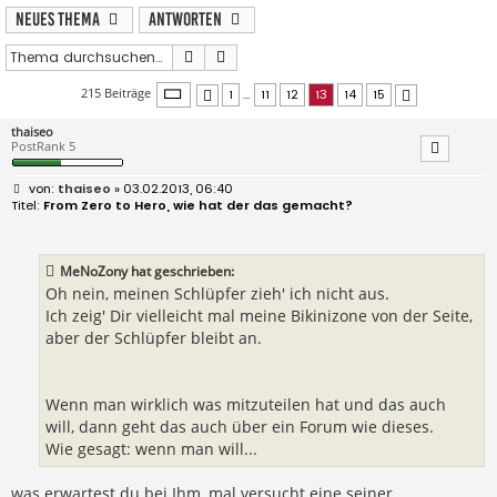
Neues Thema
Antworten
Suche
Erweiterte Suche
Seite
13
von
15
215 Beiträge
1
…
11
12
13
14
15
Vorherige
Nächste
thaiseo
PostRank 5
B
thaiseo
» 03.02.2013, 06:40
e
From Zero to Hero, wie hat der das gemacht?
i
t
r
a
MeNoZony hat geschrieben:
g
Oh nein, meinen Schlüpfer zieh' ich nicht aus.
Ich zeig' Dir vielleicht mal meine Bikinizone von der Seite,
aber der Schlüpfer bleibt an.
Wenn man wirklich was mitzuteilen hat und das auch
will, dann geht das auch über ein Forum wie dieses.
Wie gesagt: wenn man will...
was erwartest du bei Ihm, mal versucht eine seiner