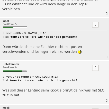
a
Es ist Whitehat und er wird noch lange in den Top10
g
verbleiben..
JoK3r
PostRank 5
B
JoK3r
» 05.04.2013, 13:17
e
From Zero to Hero, wie hat der das gemacht?
i
t
r
Dann würde ich meine Zeit hier nicht mit posten
a
verschwenden und los legen reich zu werden
g
Unbekannter
PostRank 9
B
Unbekannter
» 05.04.2013, 15:23
e
From Zero to Hero, wie hat der das gemacht?
i
t
r
Was soll dieser Lentino sein? Google bringt da nix was mit SEO
a
zu tun hat...
g
mogli