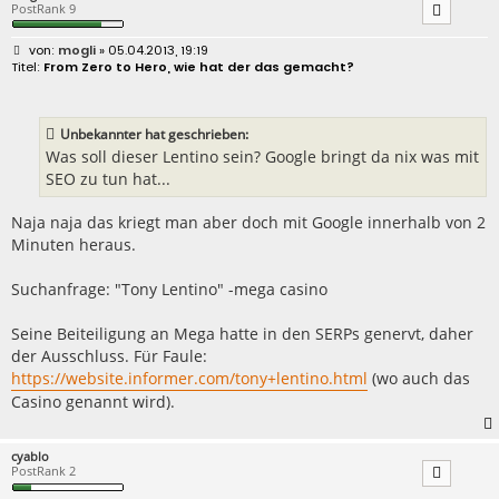
PostRank 9
B
mogli
» 05.04.2013, 19:19
e
From Zero to Hero, wie hat der das gemacht?
i
t
r
a
Unbekannter hat geschrieben:
g
Was soll dieser Lentino sein? Google bringt da nix was mit
SEO zu tun hat...
Naja naja das kriegt man aber doch mit Google innerhalb von 2
Minuten heraus.
Suchanfrage: "Tony Lentino" -mega casino
Seine Beiteiligung an Mega hatte in den SERPs genervt, daher
der Ausschluss. Für Faule:
https://website.informer.com/tony+lentino.html
(wo auch das
Casino genannt wird).
cyablo
PostRank 2