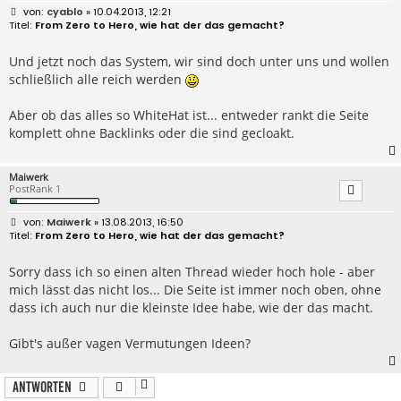
B
cyablo
» 10.04.2013, 12:21
e
From Zero to Hero, wie hat der das gemacht?
i
t
r
Und jetzt noch das System, wir sind doch unter uns und wollen
a
schließlich alle reich werden
g
Aber ob das alles so WhiteHat ist... entweder rankt die Seite
komplett ohne Backlinks oder die sind gecloakt.
Maiwerk
PostRank 1
B
Maiwerk
» 13.08.2013, 16:50
e
From Zero to Hero, wie hat der das gemacht?
i
t
r
Sorry dass ich so einen alten Thread wieder hoch hole - aber
a
mich lässt das nicht los... Die Seite ist immer noch oben, ohne
g
dass ich auch nur die kleinste Idee habe, wie der das macht.
Gibt's außer vagen Vermutungen Ideen?
Antworten