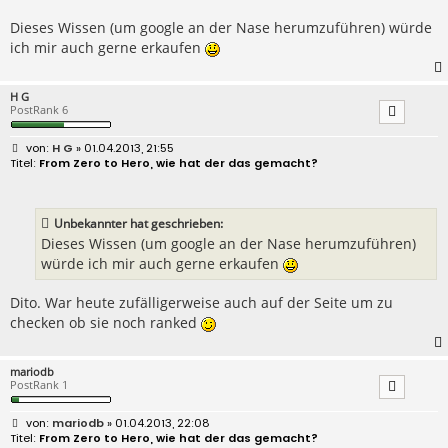
g
Dieses Wissen (um google an der Nase herumzuführen) würde
ich mir auch gerne erkaufen
H G
PostRank 6
B
H G
» 01.04.2013, 21:55
e
From Zero to Hero, wie hat der das gemacht?
i
t
r
a
Unbekannter hat geschrieben:
g
Dieses Wissen (um google an der Nase herumzuführen)
würde ich mir auch gerne erkaufen
Dito. War heute zufälligerweise auch auf der Seite um zu
checken ob sie noch ranked
mariodb
PostRank 1
B
mariodb
» 01.04.2013, 22:08
e
From Zero to Hero, wie hat der das gemacht?
i