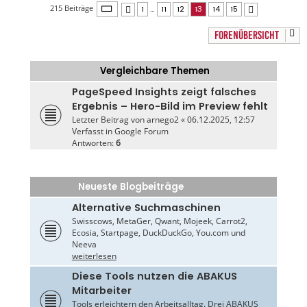
Seite
13
von
15
215 Beiträge
1
…
11
12
13
14
15
Vorherige
Nächste
FORENÜBERSICHT
Vergleichbare Themen
PageSpeed Insights zeigt falsches
Ergebnis – Hero-Bild im Preview fehlt
Letzter Beitrag von
arnego2
«
06.12.2025, 12:57
Verfasst in
Google Forum
Antworten:
6
Neueste Blogbeiträge
Alternative Suchmaschinen
Swisscows, MetaGer, Qwant, Mojeek, Carrot2,
Ecosia, Startpage, DuckDuckGo, You.com und
Neeva
weiterlesen
Diese Tools nutzen die ABAKUS
Mitarbeiter
Tools erleichtern den Arbeitsalltag. Drei ABAKUS