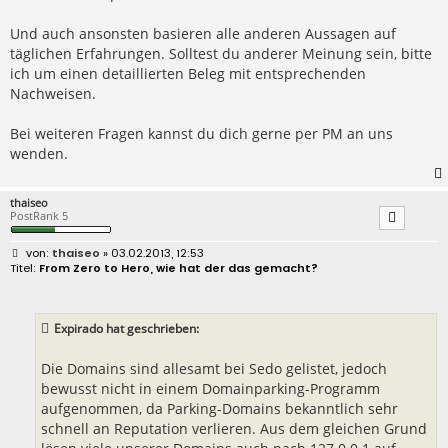
Und auch ansonsten basieren alle anderen Aussagen auf
täglichen Erfahrungen. Solltest du anderer Meinung sein, bitte
ich um einen detaillierten Beleg mit entsprechenden
Nachweisen.
Bei weiteren Fragen kannst du dich gerne per PM an uns
wenden.
thaiseo
PostRank 5
B
thaiseo
» 03.02.2013, 12:53
e
From Zero to Hero, wie hat der das gemacht?
i
t
r
a
Expirado hat geschrieben:
g
Die Domains sind allesamt bei Sedo gelistet, jedoch
bewusst nicht in einem Domainparking-Programm
aufgenommen, da Parking-Domains bekanntlich sehr
schnell an Reputation verlieren. Aus dem gleichen Grund