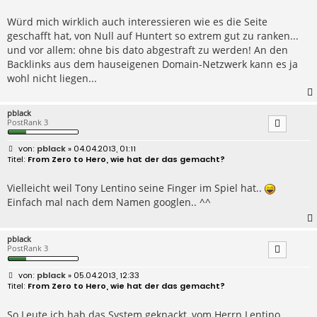
t
r
Würd mich wirklich auch interessieren wie es die Seite
a
geschafft hat, von Null auf Huntert so extrem gut zu ranken...
g
und vor allem: ohne bis dato abgestraft zu werden! An den
Backlinks aus dem hauseigenen Domain-Netzwerk kann es ja
wohl nicht liegen...
pblack
PostRank 3
B
pblack
» 04.04.2013, 01:11
e
From Zero to Hero, wie hat der das gemacht?
i
t
r
Vielleicht weil Tony Lentino seine Finger im Spiel hat..
a
Einfach mal nach dem Namen googlen.. ^^
g
pblack
PostRank 3
B
pblack
» 05.04.2013, 12:33
e
From Zero to Hero, wie hat der das gemacht?
i
t
r
So Leute ich hab das System geknackt, vom Herrn Lentino..