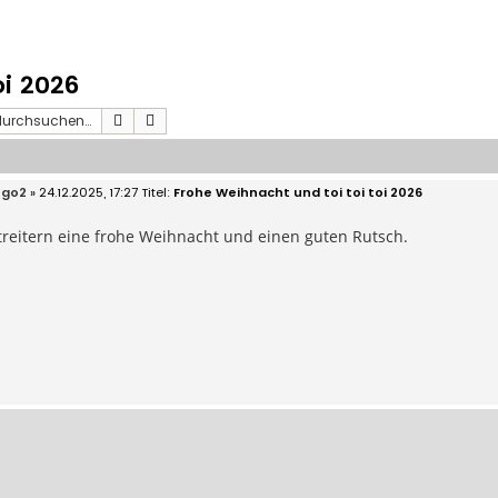
oi 2026
Suche
Erweiterte Suche
ego2
» 24.12.2025, 17:27
Frohe Weihnacht und toi toi toi 2026
treitern eine frohe Weihnacht und einen guten Rutsch.