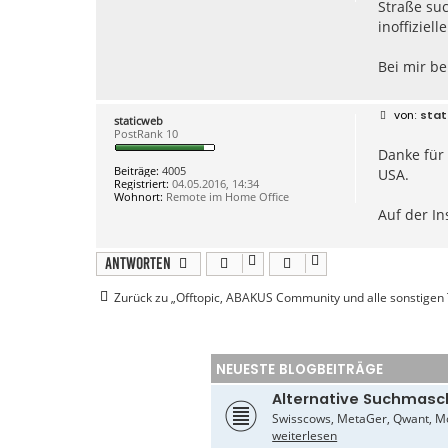
Straße su
o
n
inoffiziel
t
a
k
Bei mir be
t
d
a
t
B
stat
staticweb
e
e
PostRank 10
n
i
v
Danke für 
t
o
r
Beiträge:
4005
USA.
n
a
Registriert:
04.05.2016, 14:34
a
g
Wohnort:
Remote im Home Office
r
Auf der In
n
e
g
o
Antworten
2
Zurück zu „Offtopic, ABAKUS Community und alle sonstige
NEUESTE BLOGBEITRÄGE
Alternative Suchmasc
Swisscows, MetaGer, Qwant, Mo
weiterlesen