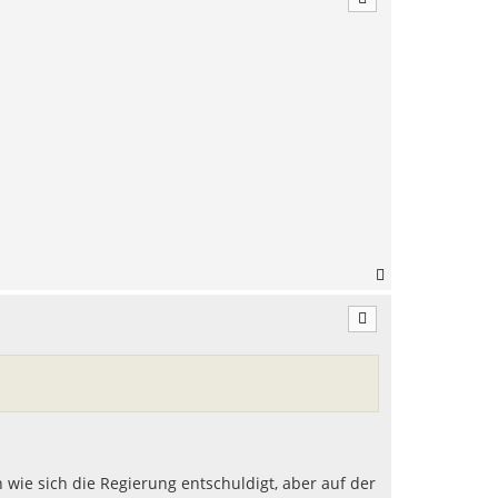
h
o
b
e
n
N
a
c
h
o
b
e
n
 wie sich die Regierung entschuldigt, aber auf der