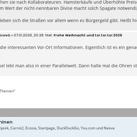
chen sie nach Kollaborateuren. Hamsterkäufe und Überhöhte Preis
lem Wert der nicht-nennbaren Divise macht solch Spagate notwendi
leben sich die Straßen vor allem wenn es Bürgergeld gibt. Heißt hi
icweb
» 07.01.2026, 20:28
Frohe Weihnacht und toi toi toi 2026
die interessanten Vor-Ort Informationen. Eigentlich ist es ein gen
sel lebt man also in einer Parallelwelt. Dann halte mal die Ohren st
n Themen“
hinen
jeek, Carrot2, Ecosia, Startpage, DuckDuckGo, You.com und Neeva