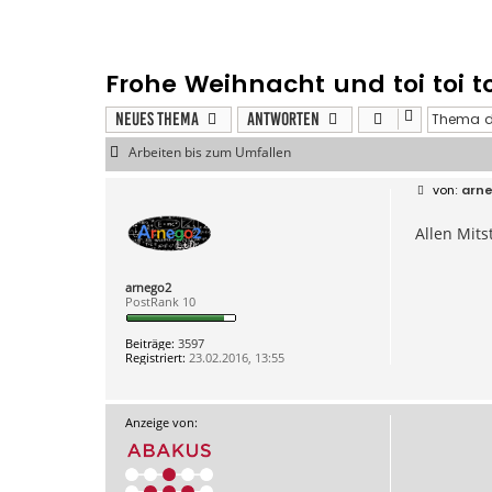
Frohe Weihnacht und toi toi t
Neues Thema
Antworten
Arbeiten bis zum Umfallen
B
arn
e
i
Allen Mits
t
r
a
g
arnego2
PostRank 10
Beiträge:
3597
Registriert:
23.02.2016, 13:55
Anzeige von: