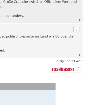
e. Große Grätsche zwischen Offiziellem Wert und
g.
er aber anders.
N
a
c
h
auso politisch gespaltenes Land wie DE oder die
o
b
e
n
eif.
N
a
6 Beiträge • Seite
1
von
1
c
h
FORENÜBERSICHT
o
b
e
n