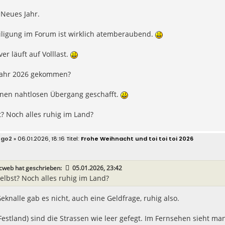
Neues Jahr.
iligung im Forum ist wirklich atemberaubend.
ver läuft auf Volllast.
 Jahr 2026 gekommen?
einen nahtlosen Übergang geschafft.
? Noch alles ruhig im Land?
ego2
» 06.01.2026, 18:16
Frohe Weihnacht und toi toi toi 2026
icweb
hat geschrieben:
05.01.2026, 23:42
elbst? Noch alles ruhig im Land?
Geknalle gab es nicht, auch eine Geldfrage, ruhig also.
estland) sind die Strassen wie leer gefegt. Im Fernsehen sieht man