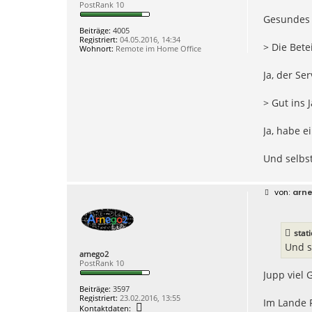
PostRank 10
t
i
d
Gesundes 
t
a
r
Beiträge:
4005
t
a
Registriert:
04.05.2016, 14:34
e
g
> Die Bete
Wohnort:
Remote im Home Office
n
v
o
Ja, der Ser
n
a
r
> Gut ins
n
e
g
Ja, habe 
o
2
Und selbst
B
arn
e
i
t
r
stat
a
g
Und s
arnego2
PostRank 10
Jupp viel 
Beiträge:
3597
Registriert:
23.02.2016, 13:55
Im Lande F
K
Kontaktdaten: