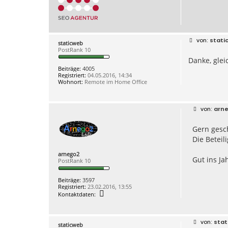
B
stati
staticweb
e
PostRank 10
i
Danke, gleic
t
r
Beiträge:
4005
a
Registriert:
04.05.2016, 14:34
g
Wohnort:
Remote im Home Office
B
arn
e
i
Gern gesc
t
r
Die Betei
a
g
arnego2
Gut ins J
PostRank 10
Beiträge:
3597
Registriert:
23.02.2016, 13:55
K
Kontaktdaten:
o
n
t
a
B
stat
staticweb
k
e