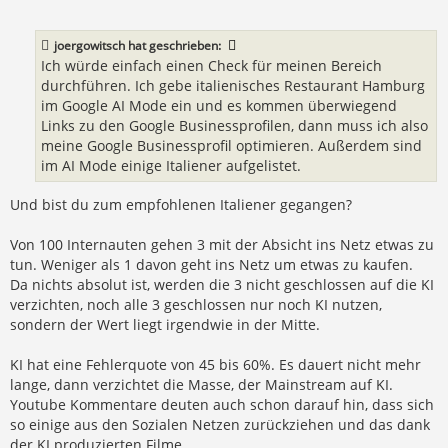
t
r
a
joergowitsch
hat geschrieben:
g
Ich würde einfach einen Check für meinen Bereich
durchführen. Ich gebe italienisches Restaurant Hamburg
im Google AI Mode ein und es kommen überwiegend
Links zu den Google Businessprofilen, dann muss ich also
meine Google Businessprofil optimieren. Außerdem sind
im AI Mode einige Italiener aufgelistet.
Und bist du zum empfohlenen Italiener gegangen?
Von 100 Internauten gehen 3 mit der Absicht ins Netz etwas zu
tun. Weniger als 1 davon geht ins Netz um etwas zu kaufen.
Da nichts absolut ist, werden die 3 nicht geschlossen auf die KI
verzichten, noch alle 3 geschlossen nur noch KI nutzen,
sondern der Wert liegt irgendwie in der Mitte.
KI hat eine Fehlerquote von 45 bis 60%. Es dauert nicht mehr
lange, dann verzichtet die Masse, der Mainstream auf KI.
Youtube Kommentare deuten auch schon darauf hin, dass sich
so einige aus den Sozialen Netzen zurückziehen und das dank
der KI produzierten Filme.