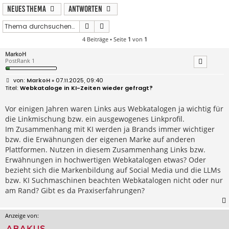
Neues Thema
Antworten
Suche
Erweiterte Suche
4 Beiträge • Seite
1
von
1
MarkoH
PostRank 1
B
MarkoH
» 07.11.2025, 09:40
e
Webkataloge in KI-Zeiten wieder gefragt?
i
t
r
Vor einigen Jahren waren Links aus Webkatalogen ja wichtig für
a
die Linkmischung bzw. ein ausgewogenes Linkprofil.
g
Im Zusammenhang mit KI werden ja Brands immer wichtiger
bzw. die Erwähnungen der eigenen Marke auf anderen
Plattformen. Nutzen in diesem Zusammenhang Links bzw.
Erwähnungen in hochwertigen Webkatalogen etwas? Oder
bezieht sich die Markenbildung auf Social Media und die LLMs
bzw. KI Suchmaschinen beachten Webkatalogen nicht oder nur
am Rand? Gibt es da Praxiserfahrungen?
Anzeige von: