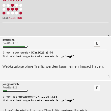
staticweb
PostRank 10
B
staticweb
» 07.11.2025, 13:44
e
Webkataloge in KI-Zeiten wieder gefragt?
i
t
r
Webkataloge ohne Traffic werden kaum einen Impact haben.
a
g
joergowitsch
PostRank 2
B
joergowitsch
» 07.11.2025, 13:55
e
Webkataloge in KI-Zeiten wieder gefragt?
i
t
r
Ich würde einfach einen Check für meinen Bereich