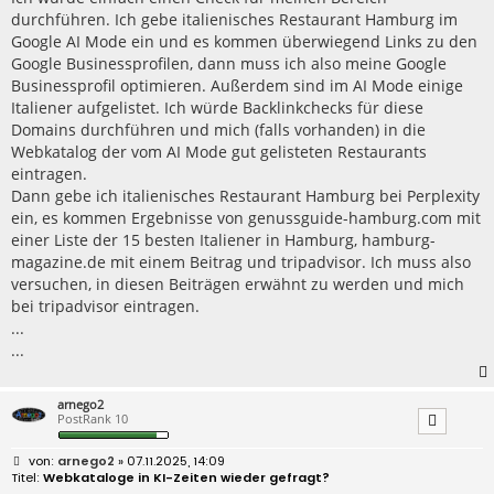
a
durchführen. Ich gebe italienisches Restaurant Hamburg im
g
Google AI Mode ein und es kommen überwiegend Links zu den
Google Businessprofilen, dann muss ich also meine Google
Businessprofil optimieren. Außerdem sind im AI Mode einige
Italiener aufgelistet. Ich würde Backlinkchecks für diese
Domains durchführen und mich (falls vorhanden) in die
Webkatalog der vom AI Mode gut gelisteten Restaurants
eintragen.
Dann gebe ich italienisches Restaurant Hamburg bei Perplexity
ein, es kommen Ergebnisse von genussguide-hamburg.com mit
einer Liste der 15 besten Italiener in Hamburg, hamburg-
magazine.de mit einem Beitrag und tripadvisor. Ich muss also
versuchen, in diesen Beiträgen erwähnt zu werden und mich
bei tripadvisor eintragen.
...
...
arnego2
PostRank 10
B
arnego2
» 07.11.2025, 14:09
e
Webkataloge in KI-Zeiten wieder gefragt?
i