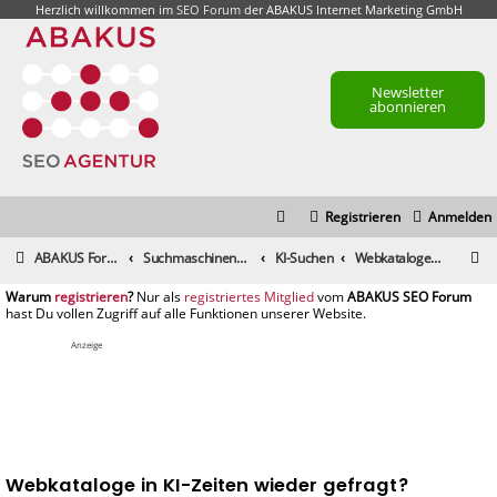
Herzlich willkommen im
SEO Forum
der ABAKUS Internet Marketing GmbH
Newsletter
abonnieren
Registrieren
Anmelden
S
ABAKUS Foren-Übersicht
Suchmaschinenmarketing (SEM) / Suchmaschinenoptimierung (SEO)
KI-Suchen
Webkataloge in KI-Zeiten wieder gefragt?
u
registrieren
registriertes Mitglied
c
h
Anzeige
e
Webkataloge in KI-Zeiten wieder gefragt?