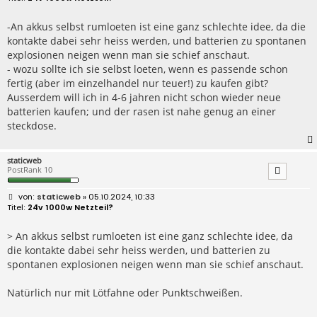
i
t
r
-An akkus selbst rumloeten ist eine ganz schlechte idee, da die
a
kontakte dabei sehr heiss werden, und batterien zu spontanen
g
explosionen neigen wenn man sie schief anschaut.
- wozu sollte ich sie selbst loeten, wenn es passende schon
fertig (aber im einzelhandel nur teuer!) zu kaufen gibt?
Ausserdem will ich in 4-6 jahren nicht schon wieder neue
batterien kaufen; und der rasen ist nahe genug an einer
steckdose.
staticweb
PostRank 10
B
staticweb
» 05.10.2024, 10:33
e
24v 1000w Netzteil?
i
t
r
> An akkus selbst rumloeten ist eine ganz schlechte idee, da
a
die kontakte dabei sehr heiss werden, und batterien zu
g
spontanen explosionen neigen wenn man sie schief anschaut.
Natürlich nur mit Lötfahne oder Punktschweißen.