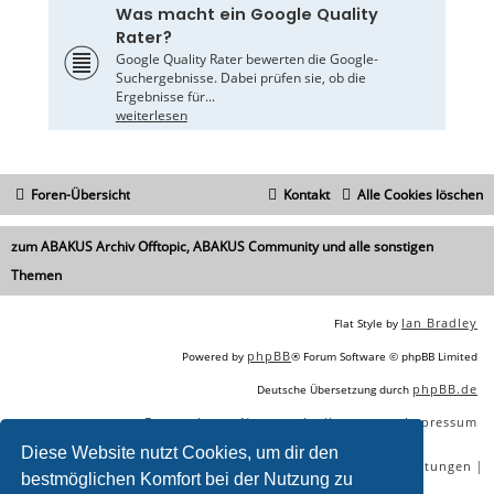
Was macht ein Google Quality
Rater?
Google Quality Rater bewerten die Google-
Suchergebnisse. Dabei prüfen sie, ob die
Ergebnisse für...
weiterlesen
Foren-Übersicht
Kontakt
Alle Cookies löschen
zum ABAKUS Archiv Offtopic, ABAKUS Community und alle sonstigen
Themen
Ian Bradley
Flat Style by
phpBB
Powered by
® Forum Software © phpBB Limited
phpBB.de
Deutsche Übersetzung durch
Datenschutz
Nutzungsbedingungen
Impressum
|
|
Diese Website nutzt Cookies, um dir den
|
|
|
|
SEO Agentur
SEO Blog
SEO Online Tools
SEO Dienstleistungen
bestmöglichen Komfort bei der Nutzung zu