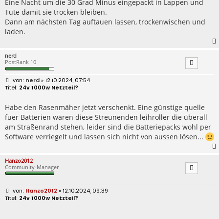
Eine Nacht um die 30 Grad Minus eingepackt in Lappen und
Tüte damit sie trocken bleiben.
Dann am nächsten Tag auftauen lassen, trockenwischen und
laden.
nerd
PostRank 10
B
nerd
» 12.10.2024, 07:54
e
24v 1000w Netzteil?
i
t
r
Habe den Rasenmäher jetzt verschenkt. Eine günstige quelle
a
fuer Batterien wären diese Streunenden leihroller die überall
g
am Straßenrand stehen, leider sind die Batteriepacks wohl per
Software verriegelt und lassen sich nicht von aussen lösen...
Hanzo2012
Community-Manager
B
Hanzo2012
» 12.10.2024, 09:39
e
24v 1000w Netzteil?
i
t
r