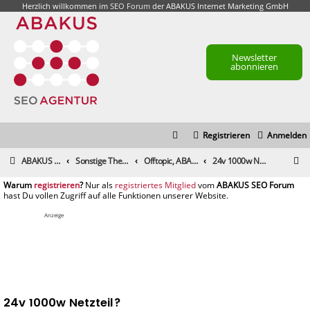
Herzlich willkommen im
SEO Forum
der ABAKUS Internet Marketing GmbH
Newsletter
abonnieren
Registrieren
Anmelden
S
ABAKUS Foren-Übersicht
Sonstige Themen
Offtopic, ABAKUS Community und alle sonstigen Themen
24v 1000w Netzteil?
u
registrieren
registriertes Mitglied
c
h
Anzeige
e
24v 1000w Netzteil?