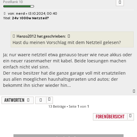
PostRank 10
B
nerd
» 13.10.2024, 00:40
e
24v 1000w Netzteil?
i
t
r
a
Hanzo2012
hat geschrieben:
g
Hast du meinen Vorschlag mit dem Netzteil gelesen?
Ja; nur waere netzteil etwa genauso teuer wie neue akkus oder
ein neuer rasenmaeher mit kabel. Beide loesungen machen
einfach nicht viel sinn.
Der neue besitzer hat die ganze garage voll mit ersatzteilen
aus allen moeglichen haushaltsgeraeten und autos; der
bekommt ihn sicher wieder hin...
Antworten
13 Beiträge • Seite
1
von
1
FORENÜBERSICHT