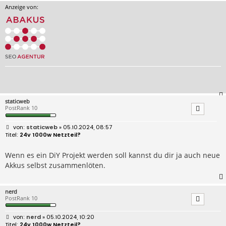
Anzeige von:
staticweb
PostRank 10
B
staticweb
» 05.10.2024, 08:57
e
24v 1000w Netzteil?
i
t
r
Wenn es ein DiY Projekt werden soll kannst du dir ja auch neue
a
Akkus selbst zusammenlöten.
g
nerd
PostRank 10
B
nerd
» 05.10.2024, 10:20
e
24v 1000w Netzteil?