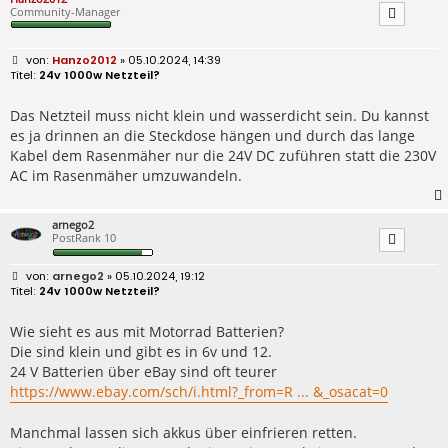
Community-Manager
B
Hanzo2012
» 05.10.2024, 14:39
e
24v 1000w Netzteil?
i
t
r
Das Netzteil muss nicht klein und wasserdicht sein. Du kannst
a
es ja drinnen an die Steckdose hängen und durch das lange
g
Kabel dem Rasenmäher nur die 24V DC zuführen statt die 230V
AC im Rasenmäher umzuwandeln.
arnego2
PostRank 10
B
arnego2
» 05.10.2024, 19:12
e
24v 1000w Netzteil?
i
t
r
Wie sieht es aus mit Motorrad Batterien?
a
Die sind klein und gibt es in 6v und 12.
g
24 V Batterien über eBay sind oft teurer
https://www.ebay.com/sch/i.html?_from=R ... &_osacat=0
Manchmal lassen sich akkus über einfrieren retten.