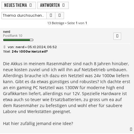
Neues Thema
Antworten
Suche
Erweiterte Suche
13 Beiträge • Seite
1
von
1
nerd
PostRank 10
B
nerd
» 05.10.2024, 06:52
e
24v 1000w Netzteil?
i
t
r
Die Akkus in meinem Rasenmäher sind nach 8 Jahren hinüber,
a
neue kosten zuviel und ich will ihn auf Netzbetrieb umbauen.
g
Allerdings brauche ich dazu ein Netzteil was 24v 1000w liefern
kann. Gibt es da etwas günstiges und robustes? Ich dachte erst
an ein gaming PC Netzteil was 1300W für moderne high end
Grafikkarten liefert, allerdings nur 12V. Spezielle Hardware ist
etwa auch so teuer wie Ersatzbatterien, zu gross um ea auf
dem Rasenmäher zu befestigen und wohl eher für saubere
Labore und Werkstätten geeignet.
Hat hier zufällig jemand eine Idee?