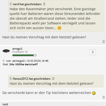
a
nerd
hat geschrieben:
g
Habe den Rasenmäher jetzt verschenkt. Eine günstige
quelle fuer Batterien wären diese Streunenden leihroller
die überall am Straßenrand stehen, leider sind die
Batteriepacks wohl per Software verriegelt und lassen
sich nicht von aussen lösen...
Hast du meinen Vorschlag mit dem Netzteil gelesen?
arnego2
PostRank 10
B
arnego2
» 12.10.2024, 14:46
e
24v 1000w Netzteil?
i
t
r
a
Hanzo2012
hat geschrieben:
g
Hast du meinen Vorschlag mit dem Netzteil gelesen?
Da verschenkt kann er den Tip höchstens weiterreichen
nerd