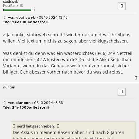
staticweb
PostRank 10
B
staticweb
» 05.10.2024, 13:45
e
24v 1000w Netzteil?
i
t
r
> Ja danke; staticweb schreibt wieder nur um des schreibens
a
willen. Viel text um nichts zu sagen, aber viel klugscheissen.
g
Was denkst du denn was ein wasserdichtes (IP66) 24V Netzteil
mit mindestens 42 A kosten würde? Da ist die Akku Selbstbau
Variante, wenn du das Gehäuse weiter nutzen kannst, sicher
billiger. Denk besser vorher nach bevor du was schreibst.
duncan
B
duncan
» 05.10.2024, 13:53
e
24v 1000w Netzteil?
i
t
r
a
nerd
hat geschrieben:
g
Die Akkus in meinem Rasenmäher sind nach 8 Jahren
hinüber, neue kosten zuviel und ich will ihn auf