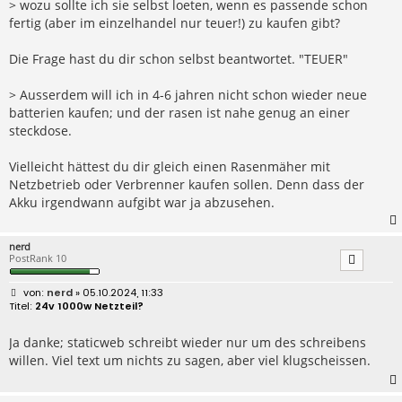
> wozu sollte ich sie selbst loeten, wenn es passende schon
fertig (aber im einzelhandel nur teuer!) zu kaufen gibt?
Die Frage hast du dir schon selbst beantwortet. "TEUER"
> Ausserdem will ich in 4-6 jahren nicht schon wieder neue
batterien kaufen; und der rasen ist nahe genug an einer
steckdose.
Vielleicht hättest du dir gleich einen Rasenmäher mit
Netzbetrieb oder Verbrenner kaufen sollen. Denn dass der
Akku irgendwann aufgibt war ja abzusehen.
nerd
PostRank 10
B
nerd
» 05.10.2024, 11:33
e
24v 1000w Netzteil?
i
t
r
Ja danke; staticweb schreibt wieder nur um des schreibens
a
willen. Viel text um nichts zu sagen, aber viel klugscheissen.
g