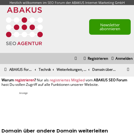
Herzlich willkommen im
SEO Forum
der ABAKUS Internet Marketing GmbH
Newsletter
abonnieren
Registrieren
Anmelden
S
ABAKUS Foren-Übersicht
Technik
Weiterleitungen, mod_rewrite, htaccess und alles zu Robots
Domain über andere Domain weiterleiten
u
registrieren
registriertes Mitglied
c
h
Anzeige
e
Domain über andere Domain weiterleiten