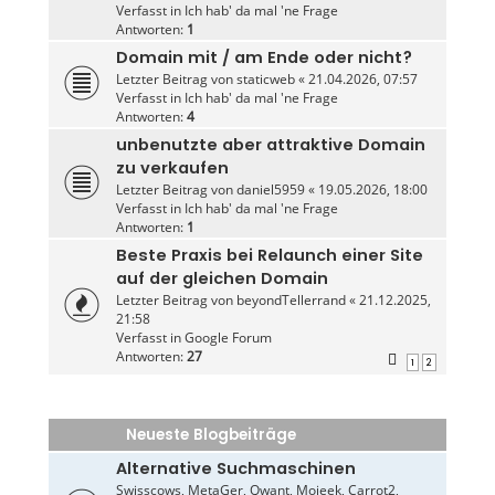
Verfasst in
Ich hab' da mal 'ne Frage
Antworten:
1
Domain mit / am Ende oder nicht?
Letzter Beitrag von
staticweb
«
21.04.2026, 07:57
Verfasst in
Ich hab' da mal 'ne Frage
Antworten:
4
unbenutzte aber attraktive Domain
zu verkaufen
Letzter Beitrag von
daniel5959
«
19.05.2026, 18:00
Verfasst in
Ich hab' da mal 'ne Frage
Antworten:
1
Beste Praxis bei Relaunch einer Site
auf der gleichen Domain
Letzter Beitrag von
beyondTellerrand
«
21.12.2025,
21:58
Verfasst in
Google Forum
Antworten:
27
1
2
Neueste Blogbeiträge
Alternative Suchmaschinen
Swisscows, MetaGer, Qwant, Mojeek, Carrot2,