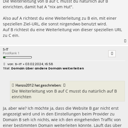
Die Weiterleitung von B auf C musst du natürlich auf B
a
einrichten, damit hat A "nix am Hut".
g
Also auf A richtest du eine Weiterleitung zu B ein, mit einer
speziellen Ziel-URL, die sonst nirgendwo benutzt wird.
Auf B richtest du eine Weiterleitung von dieser speziellen URL
zu C ein.
S-IT
PostRank 1
B
S-IT
» 03.02.2024, 16:58
e
Domain über andere Domain weiterleiten
i
t
r
a
Hanzo2012
hat geschrieben:
g
Die Weiterleitung von B auf C musst du natürlich auf B
einrichten
Ja, aber wie? Ich möchte ja, dass die Website B gar nicht erst
angezeigt wird und in den Einstellungen beim Provider zu
Domain B seh ich nichts, wie ich den eingehenden Traffic von
einer bestimmten Domain weiterleiten könnte. Läuft das über