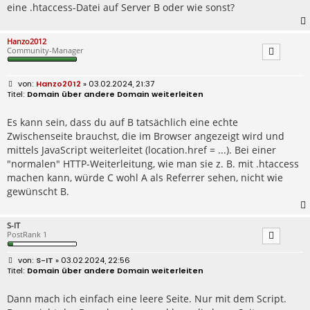
eine .htaccess-Datei auf Server B oder wie sonst?
Hanzo2012
Community-Manager
B
Hanzo2012
» 03.02.2024, 21:37
e
Domain über andere Domain weiterleiten
i
t
r
Es kann sein, dass du auf B tatsächlich eine echte
a
Zwischenseite brauchst, die im Browser angezeigt wird und
g
mittels JavaScript weiterleitet (location.href = ...). Bei einer
"normalen" HTTP-Weiterleitung, wie man sie z. B. mit .htaccess
machen kann, würde C wohl A als Referrer sehen, nicht wie
gewünscht B.
S-IT
PostRank 1
B
S-IT
» 03.02.2024, 22:56
e
Domain über andere Domain weiterleiten
i
t
r
Dann mach ich einfach eine leere Seite. Nur mit dem Script.
a