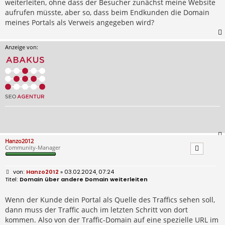
weiterleiten, ohne dass der Besucher zunächst meine Website
aufrufen müsste, aber so, dass beim Endkunden die Domain
meines Portals als Verweis angegeben wird?
Anzeige von:
Hanzo2012
Community-Manager
B
Hanzo2012
» 03.02.2024, 07:24
e
Domain über andere Domain weiterleiten
i
t
r
Wenn der Kunde dein Portal als Quelle des Traffics sehen soll,
a
dann muss der Traffic auch im letzten Schritt von dort
g
kommen. Also von der Traffic-Domain auf eine spezielle URL im