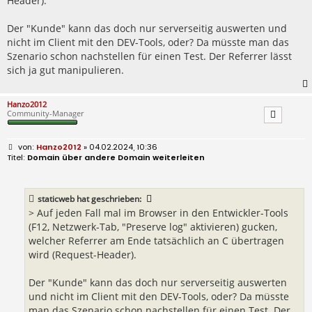
Header).
Der "Kunde" kann das doch nur serverseitig auswerten und
nicht im Client mit den DEV-Tools, oder? Da müsste man das
Szenario schon nachstellen für einen Test. Der Referrer lässt
sich ja gut manipulieren.
Hanzo2012
Community-Manager
B
Hanzo2012
» 04.02.2024, 10:36
e
Domain über andere Domain weiterleiten
i
t
r
a
staticweb
hat geschrieben:
g
> Auf jeden Fall mal im Browser in den Entwickler-Tools
(F12, Netzwerk-Tab, "Preserve log" aktivieren) gucken,
welcher Referrer am Ende tatsächlich an C übertragen
wird (Request-Header).
Der "Kunde" kann das doch nur serverseitig auswerten
und nicht im Client mit den DEV-Tools, oder? Da müsste
man das Szenario schon nachstellen für einen Test. Der