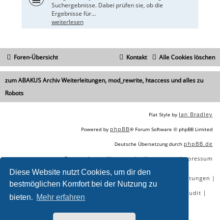
Suchergebnisse. Dabei prüfen sie, ob die
Ergebnisse für...
weiterlesen
Foren-Übersicht
Kontakt
Alle Cookies löschen
zum ABAKUS Archiv Weiterleitungen, mod_rewrite, htaccess und alles zu
Robots
Ian Bradley
Flat Style by
phpBB
Powered by
® Forum Software © phpBB Limited
phpBB.de
Deutsche Übersetzung durch
Datenschutz
Nutzungsbedingungen
Impressum
|
|
Diese Website nutzt Cookies, um dir den
|
|
|
|
SEO Agentur
SEO Blog
SEO Online Tools
SEO Dienstleistungen
bestmöglichen Komfort bei der Nutzung zu
|
|
|
|
SEO Workshops
SEO Beratung
Backlinks kaufen
SEO Audit
bieten.
Mehr erfahren
|
SEO Tools gratis
SEO-Konkurrenzanalyse