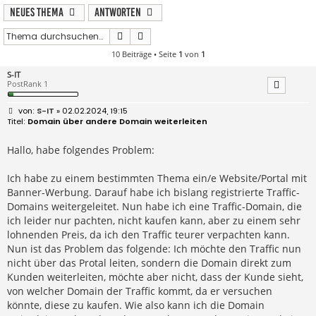
Neues Thema
Antworten
Suche
Erweiterte Suche
10 Beiträge • Seite
1
von
1
S-IT
PostRank 1
B
S-IT
» 02.02.2024, 19:15
e
Domain über andere Domain weiterleiten
i
t
r
Hallo, habe folgendes Problem:
a
g
Ich habe zu einem bestimmten Thema ein/e Website/Portal mit
Banner-Werbung. Darauf habe ich bislang registrierte Traffic-
Domains weitergeleitet. Nun habe ich eine Traffic-Domain, die
ich leider nur pachten, nicht kaufen kann, aber zu einem sehr
lohnenden Preis, da ich den Traffic teurer verpachten kann.
Nun ist das Problem das folgende: Ich möchte den Traffic nun
nicht über das Protal leiten, sondern die Domain direkt zum
Kunden weiterleiten, möchte aber nicht, dass der Kunde sieht,
von welcher Domain der Traffic kommt, da er versuchen
könnte, diese zu kaufen. Wie also kann ich die Domain