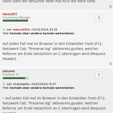
Dann sieht der Besucher eben mal kurz die leere Seite.
g
Hanzo2012
Community-Manager
B
Hanzo2012
» 03.02.2024, 23:29
e
Domain über andere Domain weiterleiten
i
t
r
Auf jeden Fall mal im Browser in den Entwickler-Tools (F12,
a
Netzwerk-Tab, "Preserve log" aktivieren) gucken, welcher
g
Referrer am Ende tatsächlich an C übertragen wird (Request-
Header).
staticweb
PostRank 10
B
staticweb
» 04.02.2024, 10:27
e
Domain über andere Domain weiterleiten
i
t
r
> Auf jeden Fall mal im Browser in den Entwickler-Tools (F12,
a
Netzwerk-Tab, "Preserve log" aktivieren) gucken, welcher
g
Referrer am Ende tatsächlich an C übertragen wird (Request-