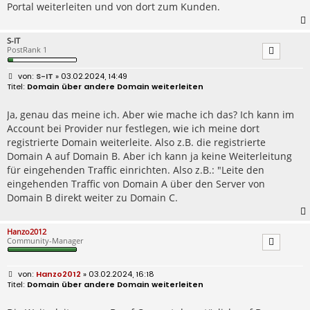
Portal weiterleiten und von dort zum Kunden.
S-IT
PostRank 1
B
S-IT
» 03.02.2024, 14:49
e
Domain über andere Domain weiterleiten
i
t
r
Ja, genau das meine ich. Aber wie mache ich das? Ich kann im
a
Account bei Provider nur festlegen, wie ich meine dort
g
registrierte Domain weiterleite. Also z.B. die registrierte
Domain A auf Domain B. Aber ich kann ja keine Weiterleitung
für eingehenden Traffic einrichten. Also z.B.: "Leite den
eingehenden Traffic von Domain A über den Server von
Domain B direkt weiter zu Domain C.
Hanzo2012
Community-Manager
B
Hanzo2012
» 03.02.2024, 16:18
e
Domain über andere Domain weiterleiten
i
t
r