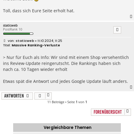
Toll, dass sich Eure Seite erholt hat.
staticweb
PostRank 10
B
staticweb
» 11.10.2024, 11:25
e
Massive Ranking-Verluste
i
t
r
> Nur für Euch als Info: Wir sind mit einem Shop versehentlich
a
ins Review-Update reingerutscht. Die Rankings haben sich
g
nach ca. 10 Tagen wieder erholt
Etwas spät die Antwort und jedes Google Update läuft anders.
Antworten
11 Beiträge • Seite
1
von
1
FORENÜBERSICHT
Vergleichbare Themen