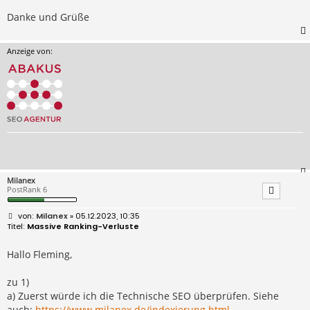
Danke und Grüße
Anzeige von:
Milanex
PostRank 6
B
Milanex
» 05.12.2023, 10:35
e
Massive Ranking-Verluste
i
t
r
Hallo Fleming,
a
g
zu 1)
a) Zuerst würde ich die Technische SEO überprüfen. Siehe
auch:
https://www.milanex.de/indexierung.html