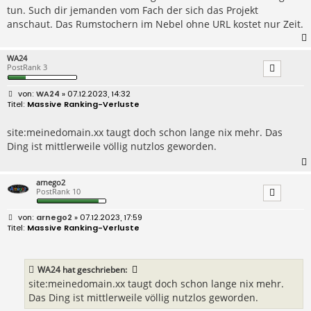
a
tun. Such dir jemanden vom Fach der sich das Projekt
g
anschaut. Das Rumstochern im Nebel ohne URL kostet nur Zeit.
WA24
PostRank 3
B
WA24
» 07.12.2023, 14:32
e
Massive Ranking-Verluste
i
t
r
site:meinedomain.xx taugt doch schon lange nix mehr. Das
a
Ding ist mittlerweile völlig nutzlos geworden.
g
arnego2
PostRank 10
B
arnego2
» 07.12.2023, 17:59
e
Massive Ranking-Verluste
i
t
r
a
WA24
hat geschrieben:
g
site:meinedomain.xx taugt doch schon lange nix mehr.
Das Ding ist mittlerweile völlig nutzlos geworden.