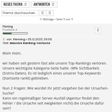
Neues Thema
Antworten
Suche
Erweiterte Suche
11 Beiträge • Seite
1
von
1
Fleming
PostRank 4
B
Fleming
» 05.12.2023, 09:56
e
Massive Ranking-Verluste
i
t
r
Moin moin,
a
g
wir haben seit gestern fast alle unsere Top-Rankings verloren.
Unsere wichtigste Kategorie-Seite hatte -98% Sichtbarkeit.
(Sistrix-Daten). Es ist lediglich eines unserer Top-Keywords
(Startseite rankt) geblieben.
Nun 2 Fragen: Wie würdet ihr jetzt vorgehen bei der Ursachen-
Suche?
Kann ein regelmäßiger Server-Ausfall (Agentur findet den
Fehler / die Ursache seit ewigkeiten nicht) die Ursache dafür
sein?