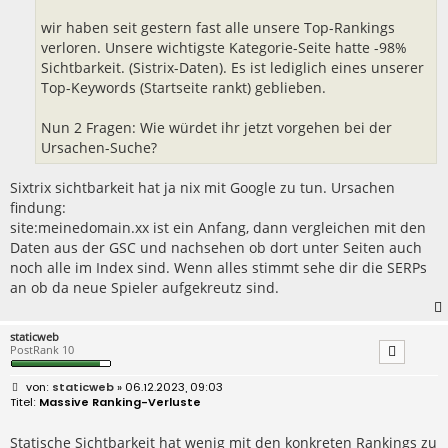
wir haben seit gestern fast alle unsere Top-Rankings
verloren. Unsere wichtigste Kategorie-Seite hatte -98%
Sichtbarkeit. (Sistrix-Daten). Es ist lediglich eines unserer
Top-Keywords (Startseite rankt) geblieben.
Nun 2 Fragen: Wie würdet ihr jetzt vorgehen bei der
Ursachen-Suche?
Sixtrix sichtbarkeit hat ja nix mit Google zu tun. Ursachen
findung:
site:meinedomain.xx ist ein Anfang, dann vergleichen mit den
Daten aus der GSC und nachsehen ob dort unter Seiten auch
noch alle im Index sind. Wenn alles stimmt sehe dir die SERPs
an ob da neue Spieler aufgekreutz sind.
staticweb
PostRank 10
B
staticweb
» 06.12.2023, 09:03
e
Massive Ranking-Verluste
i
t
r
Statische Sichtbarkeit hat wenig mit den konkreten Rankings zu