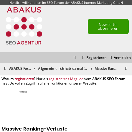
Herzlich willkommen im
SEO Forum
der ABAKUS Internet Marketing GmbH
Newsletter
abonnieren
Registrieren
Anmelden
S
ABAKUS Foren-Übersicht
Allgemein
Ich hab' da mal 'ne Frage
Massive Ranking-Verluste
u
registrieren
registriertes Mitglied
c
h
Anzeige
e
Massive Ranking-Verluste