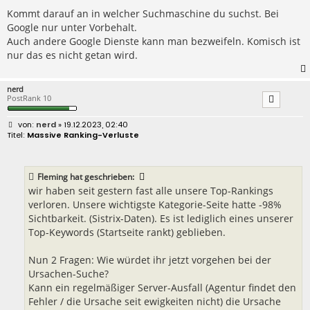
Kommt darauf an in welcher Suchmaschine du suchst. Bei
Google nur unter Vorbehalt.
Auch andere Google Dienste kann man bezweifeln. Komisch ist
nur das es nicht getan wird.
nerd
PostRank 10
B
nerd
» 19.12.2023, 02:40
e
Massive Ranking-Verluste
i
t
r
a
Fleming
hat geschrieben:
g
wir haben seit gestern fast alle unsere Top-Rankings
verloren. Unsere wichtigste Kategorie-Seite hatte -98%
Sichtbarkeit. (Sistrix-Daten). Es ist lediglich eines unserer
Top-Keywords (Startseite rankt) geblieben.
Nun 2 Fragen: Wie würdet ihr jetzt vorgehen bei der
Ursachen-Suche?
Kann ein regelmäßiger Server-Ausfall (Agentur findet den
Fehler / die Ursache seit ewigkeiten nicht) die Ursache