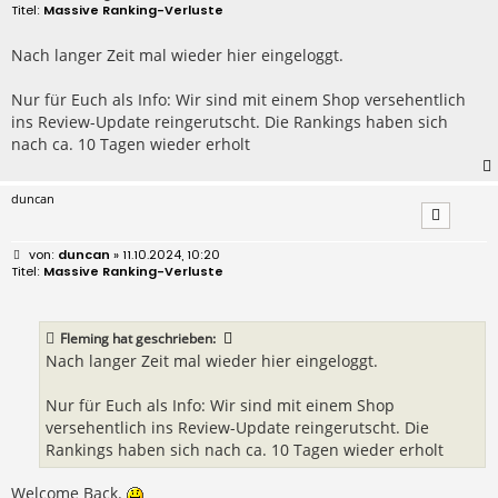
e
Massive Ranking-Verluste
i
t
r
Nach langer Zeit mal wieder hier eingeloggt.
a
g
Nur für Euch als Info: Wir sind mit einem Shop versehentlich
ins Review-Update reingerutscht. Die Rankings haben sich
nach ca. 10 Tagen wieder erholt
duncan
B
duncan
» 11.10.2024, 10:20
e
Massive Ranking-Verluste
i
t
r
a
Fleming
hat geschrieben:
g
Nach langer Zeit mal wieder hier eingeloggt.
Nur für Euch als Info: Wir sind mit einem Shop
versehentlich ins Review-Update reingerutscht. Die
Rankings haben sich nach ca. 10 Tagen wieder erholt
Welcome Back.