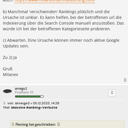
b) Manchmal 'verschwinden' Rankings plötzlich und die
Ursache ist unklar. Es kann helfen, bei der betroffenen url die
Indexierung über die Search Console manuell anzustoßen. Das
würde ich bei der betroffenen Kategorieseite probieren.
c) Abwarten. Eine Ursache können immer noch aktive Google
Updates sein.
Zu 2) Ja
Gruß
Milanex
arnego2
PostRank 10
B
arnego2
» 05.12.2023, 14:28
e
Massive Ranking-Verluste
i
t
r
a
Fleming
hat geschrieben:
g