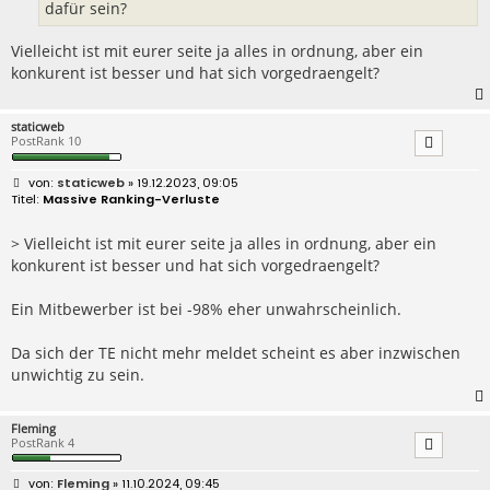
dafür sein?
Vielleicht ist mit eurer seite ja alles in ordnung, aber ein
konkurent ist besser und hat sich vorgedraengelt?
staticweb
PostRank 10
B
staticweb
» 19.12.2023, 09:05
e
Massive Ranking-Verluste
i
t
r
> Vielleicht ist mit eurer seite ja alles in ordnung, aber ein
a
konkurent ist besser und hat sich vorgedraengelt?
g
Ein Mitbewerber ist bei -98% eher unwahrscheinlich.
Da sich der TE nicht mehr meldet scheint es aber inzwischen
unwichtig zu sein.
Fleming
PostRank 4
B
Fleming
» 11.10.2024, 09:45