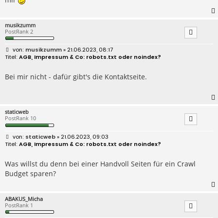
g
musikzumm
PostRank 2
B
musikzumm
» 21.06.2023, 08:17
e
AGB, Impressum & Co: robots.txt oder noindex?
i
t
r
Bei mir nicht - dafür gibt's die Kontaktseite.
a
g
staticweb
PostRank 10
B
staticweb
» 21.06.2023, 09:03
e
AGB, Impressum & Co: robots.txt oder noindex?
i
t
r
Was willst du denn bei einer Handvoll Seiten für ein Crawl
a
Budget sparen?
g
ABAKUS_Micha
PostRank 1