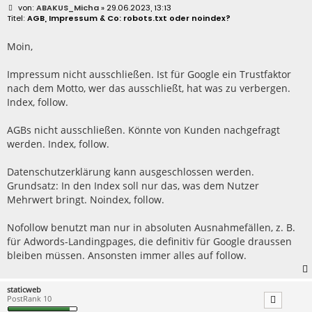
B
ABAKUS_Micha
» 29.06.2023, 13:13
e
AGB, Impressum & Co: robots.txt oder noindex?
i
t
r
Moin,
a
g
Impressum nicht ausschließen. Ist für Google ein Trustfaktor
nach dem Motto, wer das ausschließt, hat was zu verbergen.
Index, follow.
AGBs nicht ausschließen. Könnte von Kunden nachgefragt
werden. Index, follow.
Datenschutzerklärung kann ausgeschlossen werden.
Grundsatz: In den Index soll nur das, was dem Nutzer
Mehrwert bringt. Noindex, follow.
Nofollow benutzt man nur in absoluten Ausnahmefällen, z. B.
für Adwords-Landingpages, die definitiv für Google draussen
bleiben müssen. Ansonsten immer alles auf follow.
staticweb
PostRank 10