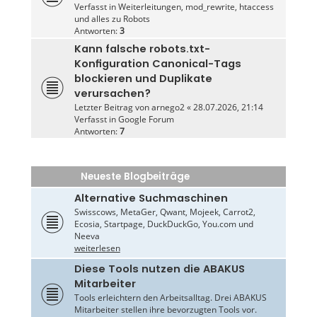
Verfasst in
Weiterleitungen, mod_rewrite, htaccess
und alles zu Robots
Antworten:
3
Kann falsche robots.txt-
Konfiguration Canonical-Tags
blockieren und Duplikate
verursachen?
Letzter Beitrag von
arnego2
«
28.07.2026, 21:14
Verfasst in
Google Forum
Antworten:
7
Neueste Blogbeiträge
Alternative Suchmaschinen
Swisscows, MetaGer, Qwant, Mojeek, Carrot2,
Ecosia, Startpage, DuckDuckGo, You.com und
Neeva
weiterlesen
Diese Tools nutzen die ABAKUS
Mitarbeiter
Tools erleichtern den Arbeitsalltag. Drei ABAKUS
Mitarbeiter stellen ihre bevorzugten Tools vor.