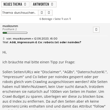
Neues Thema
Antworten
Suche
Erweiterte Suche
6 Beiträge • Seite
1
von
1
musikzumm
PostRank 2
B
musikzumm
» 12.06.2023, 16:00
e
AGB, Impressum & Co: robots.txt oder noindex?
i
t
r
Hi,
a
g
ich bräuchte mal bitte einen Tipp zur Frage:
Sollen Seiten/URLs wie "Disclaimer", "AGBs", "Datenschutzerkl.",
"Impressum" und Co lieber per noindex gesperrt oder per
robots gleich vom Crawling ausgeschlossen werden? Alle Seiten
haben null Mehr/Nutzwert, kein User sucht danach, trotzdem
erscheinen sie natürlich auf 1000en von Seiten im Footer. Um
Crawl-Budget zu sparen, überlegen wir diese zu blocken bzw.
aus d Index zu entfernen. Da auf den Seiten aber eh keine
(internen) Links enthalten sind und damit das Attribut "follow"