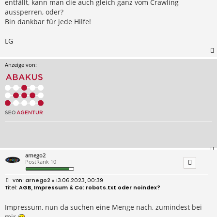
entfällt, kann man die auch gleich ganz vom Crawling
aussperren, oder?
Bin dankbar für jede Hilfe!
LG
Anzeige von:
arnego2
PostRank 10
B
arnego2
» 13.06.2023, 00:39
e
AGB, Impressum & Co: robots.txt oder noindex?
i
t
r
Impressum, nun da suchen eine Menge nach, zumindest bei
a
mir