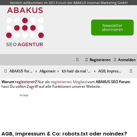
Herzlich willkommen im
SEO Forum
der ABAKUS Internet Marketing GmbH
Newsletter
abonnieren
Registrieren
Anmelden
S
ABAKUS Foren-Übersicht
Allgemein
Ich hab' da mal 'ne Frage
AGB, Impressum & Co: robots.txt oder noindex?
u
registrieren
registriertes Mitglied
c
h
Anzeige
e
AGB, Impressum & Co: robots.txt oder noindex?