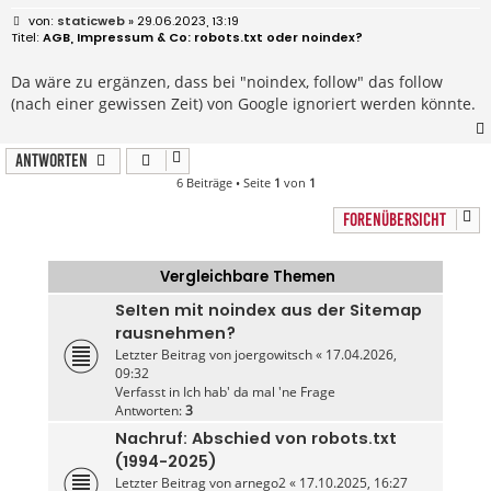
B
staticweb
» 29.06.2023, 13:19
e
AGB, Impressum & Co: robots.txt oder noindex?
i
t
r
Da wäre zu ergänzen, dass bei "noindex, follow" das follow
a
(nach einer gewissen Zeit) von Google ignoriert werden könnte.
g
Antworten
6 Beiträge • Seite
1
von
1
FORENÜBERSICHT
Vergleichbare Themen
SeIten mit noindex aus der Sitemap
rausnehmen?
Letzter Beitrag von
joergowitsch
«
17.04.2026,
09:32
Verfasst in
Ich hab' da mal 'ne Frage
Antworten:
3
Nachruf: Abschied von robots.txt
(1994-2025)
Letzter Beitrag von
arnego2
«
17.10.2025, 16:27