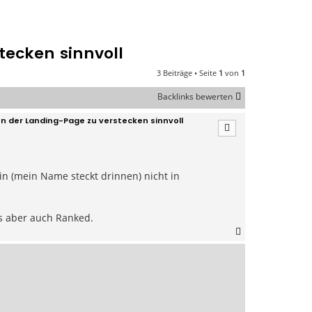
ecken sinnvoll
3 Beiträge • Seite
1
von
1
Backlinks bewerten
n der Landing-Page zu verstecken sinnvoll
n (mein Name steckt drinnen) nicht in
s aber auch Ranked.
N
a
c
h
o
b
e