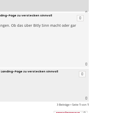
n
N
ding-Page zu verstecken sinnvoll
a
c
ingen. Ob das über Bitly Sinn macht oder gar
h
o
b
e
n
N
a
 Landing-Page zu verstecken sinnvoll
c
h
o
b
e
n
N
a
3 Beiträge • Seite
1
von
1
c
h