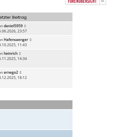
FORENÜBERSICHT
o
b
e
etzter Beitrag
n
on
daniel5959
6.06.2026, 23:57
on
Hafensaenger
3.10.2025, 11:43
on
heinrich
5.11.2025, 14:34
on
arnego2
4.12.2025, 18:12