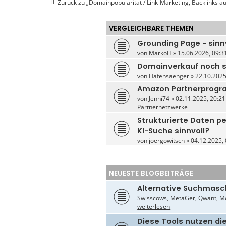
Zurück zu „Domainpopularität / Link-Marketing, Backlinks 
e
g
o
2
VERGLEICHBARE THEMEN
Grounding Page - sinnv
von
MarkoH
» 15.06.2026, 09:31
Domainverkauf noch s
von
Hafensaenger
» 22.10.2025
Amazon Partnerprogra
von
Jenni74
» 02.11.2025, 20:21
Partnernetzwerke
Strukturierte Daten pe
KI-Suche sinnvoll?
von
joergowitsch
» 04.12.2025, 
NEUESTE BLOGBEITRÄGE
Alternative Suchmasc
Swisscows, MetaGer, Qwant, Mo
weiterlesen
Diese Tools nutzen di