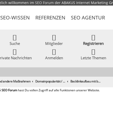
zlich willkommen im
SEO Forum
der ABAKUS Internet Marketing 
SEO-WISSEN
REFERENZEN
SEO AGENTUR
Suche
Mitglieder
Registrieren
rivate Nachrichten
Anmelden
Letzte Themen
 und andere Maßnahmen
Domainpopularität / Link-Marketing, Backlinks aufbauen & Seeding
Backlinkaufbau mit bitly um den Namen der Landing-Page zu verstecken sinnvoll