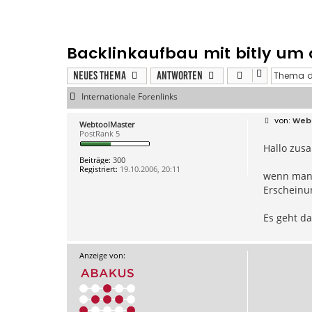
Backlinkaufbau mit bitly um
Neues Thema
Antworten
Internationale Forenlinks
B
Web
WebtoolMaster
e
PostRank 5
i
Hallo zus
t
r
Beiträge:
300
a
Registriert:
19.10.2006, 20:11
g
wenn man b
Erscheinun
Es geht d
Anzeige von: