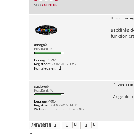
B
arne
e
i
Backlinks d
t
r
funktionier
a
g
arnego2
PostRank 10
Beiträge:
3597
Registriert:
23.02.2016, 13:55
K
Kontaktdaten:
o
n
t
a
B
stat
staticweb
k
e
PostRank 10
t
i
d
Angeblich 
t
a
r
Beiträge:
4005
t
a
Registriert:
04.05.2016, 14:34
e
g
Wohnort:
Remote im Home Office
n
v
o
n
Antworten
a
r
n