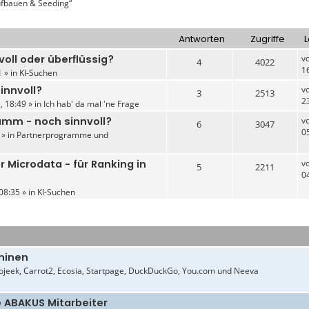
aufbauen & Seeding“
Antworten
Zugriffe
L
oll oder überflüssig?
v
4
4022
1
 » in
KI-Suchen
innvoll?
v
3
2513
2
, 18:49 » in
Ich hab' da mal 'ne Frage
mm - noch sinnvoll?
v
6
3047
0
 » in
Partnerprogramme und
r Microdata - für Ranking in
v
5
2211
0
08:35 » in
KI-Suchen
hinen
jeek, Carrot2, Ecosia, Startpage, DuckDuckGo, You.com und Neeva
e ABAKUS Mitarbeiter