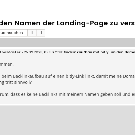
 den Namen der Landing-Page zu verst
Suche
Erweiterte Suche
toolMaster
» 25.02.2023, 09:36
Backlinkaufbau mit bitly um den Name
ammen,
eim Backlinkaufbau auf einen bitly-Link linkt, damit meine Domai
g tritt sinnvoll?
arum, dass es keine Backlinks mit meinem Namen geben soll und e