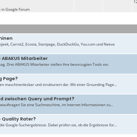
1
» in
Google Forum
hinen
jeek, Carrot2, Ecosia, Startpage, DuckDuckGo, You.com und Neeva
e ABAKUS Mitarbeiter
ltag. Drei ABAKUS Mitarbeiter stellen ihre bevorzugten Tools vor.
g Page?
en maschinenlesbar und strukturiert dar. Mit einer Grounding Page...
ied zwischen Query und Prompt?
beauftragen Sie eine Suchmaschine, im Internet Informationen zu...
 Quality Rater?
ie Google-Suchergebnisse. Dabei prüfen sie, ob die Ergebnisse für...