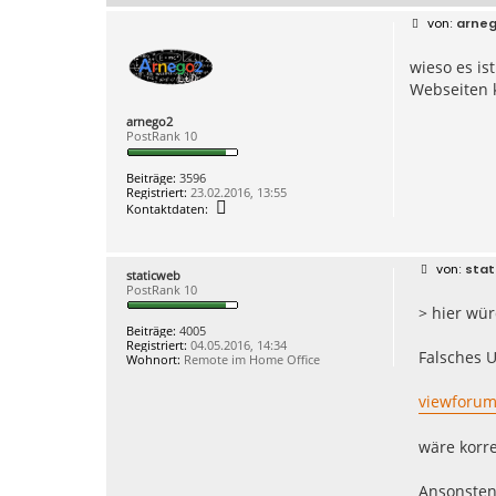
B
arne
e
i
wieso es is
t
r
Webseiten 
a
g
arnego2
PostRank 10
Beiträge:
3596
Registriert:
23.02.2016, 13:55
K
Kontaktdaten:
o
n
t
a
B
stat
staticweb
k
e
PostRank 10
t
i
d
> hier wür
t
a
r
Beiträge:
4005
t
a
Registriert:
04.05.2016, 14:34
e
g
Falsches 
Wohnort:
Remote im Home Office
n
v
o
viewforum
n
a
r
wäre korre
n
e
g
Ansonsten
o