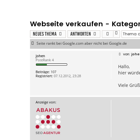
Webseite verkaufen - Kategori
Neues Thema
Antworten
Seite rankt bei Google.com aber nicht bei Google.de
B
johe
johen
e
PostRank 4
i
Hallo,
t
r
Beiträge:
107
hier würde
a
Registriert:
07.12.2012, 23:28
g
Viele Grü
Anzeige von: