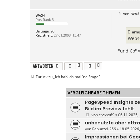
2
B
WA2
WA24
e
PostRank 3
i
t
r
Beiträge:
90
arn
a
Registriert:
27.01.2008, 13:47
g
Webse
"und Co" w
Antworten
Zurück zu „Ich hab' da mal 'ne Frage“
VERGLEICHBARE THEMEN
PageSpeed Insights ze
Bild im Preview fehlt
von
croxxx69
» 06.11.2025, 
unbenutzte aber attr
von
Rapunzel-256
» 18.05.2026,
Impressionen bei Goo