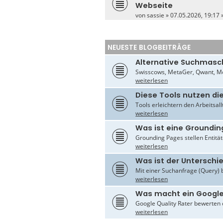
Webseite
von
sassie
» 07.05.2026, 19:17 
NEUESTE BLOGBEITRÄGE
Alternative Suchmasc
Swisscows, MetaGer, Qwant, Mo
weiterlesen
Diese Tools nutzen di
Tools erleichtern den Arbeitsal
weiterlesen
Was ist eine Groundin
Grounding Pages stellen Entität
weiterlesen
Was ist der Untersch
Mit einer Suchanfrage (Query) 
weiterlesen
Was macht ein Google
Google Quality Rater bewerten d
weiterlesen