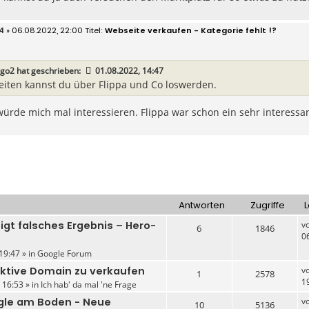
4
» 06.08.2022, 22:00
Webseite verkaufen - Kategorie fehlt !?
ego2
hat geschrieben:
01.08.2022, 14:47
iten kannst du über Flippa und Co loswerden.
ürde mich mal interessieren. Flippa war schon ein sehr interessan
Antworten
Zugriffe
L
igt falsches Ergebnis – Hero-
v
6
1846
0
19:47 » in
Google Forum
aktive Domain zu verkaufen
v
1
2578
1
 16:53 » in
Ich hab' da mal 'ne Frage
gle am Boden - Neue
v
10
5136