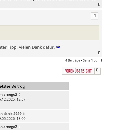
N
a
c
h
o
b
e
n
ter Tipp. Vielen Dank dafür.
N
a
4 Beiträge • Seite
1
von
1
c
h
FORENÜBERSICHT
o
b
e
etzter Beitrag
n
on
arnego2
6.12.2025, 12:57
on
daniel5959
9.05.2026, 18:00
on
arnego2