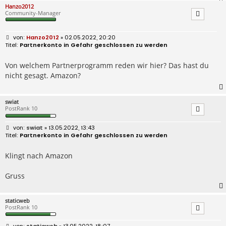
Hanzo2012
Community-Manager
B
Hanzo2012
» 02.05.2022, 20:20
e
Partnerkonto in Gefahr geschlossen zu werden
i
t
r
Von welchem Partnerprogramm reden wir hier? Das hast du
a
nicht gesagt. Amazon?
g
swiat
PostRank 10
B
swiat
» 13.05.2022, 13:43
e
Partnerkonto in Gefahr geschlossen zu werden
i
t
r
Klingt nach Amazon
a
g
Gruss
staticweb
PostRank 10
B