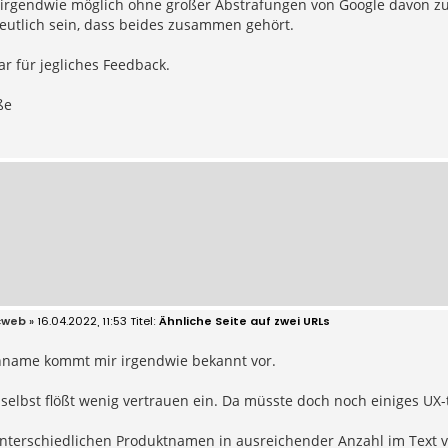
n irgendwie möglich ohne großer Abstrafungen von Google davon z
eutlich sein, dass beides zusammen gehört.
r für jegliches Feedback.
ße
cweb
» 16.04.2022, 11:53
Ähnliche Seite auf zwei URLs
name kommt mir irgendwie bekannt vor.
 selbst flößt wenig vertrauen ein. Da müsste doch noch einiges U
terschiedlichen Produktnamen in ausreichender Anzahl im Text vo