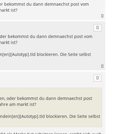
 oder bekommst du dann demnaechst post vom
arkt ist?
N
a
c
h
, oder bekommst du dann demnaechst post vom
o
b
arkt ist?
e
n
[en][Autotyp].tld blockieren. Die Seite selbst
N
a
c
h
o
b
e
ssen, oder bekommst du dann demnaechst post
n
ahre am markt ist?
dein[en][Autotyp].tld blockieren. Die Seite selbst