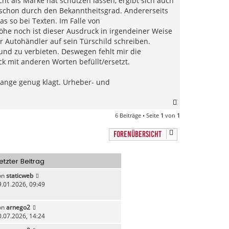
ht als Marke hat schützen lassen, ergibt sich auch
 schon durch den Bekanntheitsgrad. Andererseits
s so bei Texten. Im Falle von
he noch ist dieser Ausdruck in irgendeiner Weise
 Autohändler auf sein Türschild schreiben.
nd zu verbieten. Deswegen fehlt mir die
k mit anderen Worten befüllt/ersetzt.
ange genug klagt. Urheber- und
N
a
6 Beiträge • Seite
1
von
1
c
h
FORENÜBERSICHT
o
b
e
etzter Beitrag
n
on
staticweb
9.01.2026, 09:49
on
arnego2
0.07.2026, 14:24