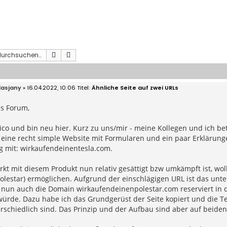
Suche
Erweiterte Suche
lasjany
» 16.04.2022, 10:06
Ähnliche Seite auf zwei URLs
es Forum,
ico und bin neu hier. Kurz zu uns/mir - meine Kollegen und ich b
eine recht simple Website mit Formularen und ein paar Erklärunge
g mit: wirkaufendeinentesla.com.
kt mit diesem Produkt nun relativ gesättigt bzw umkämpft ist, wo
Polestar) ermöglichen. Aufgrund der einschlägigen URL ist das un
nun auch die Domain wirkaufendeinenpolestar.com reserviert in de
würde. Dazu habe ich das Grundgerüst der Seite kopiert und die T
rschiedlich sind. Das Prinzip und der Aufbau sind aber auf beiden 