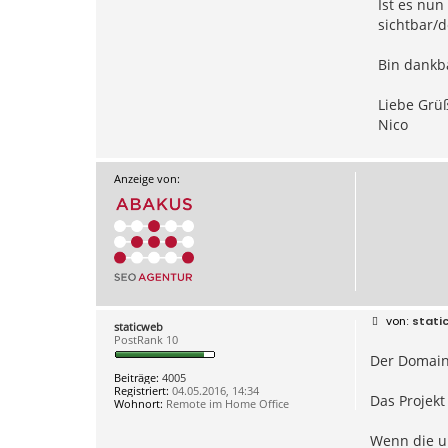
Ist es nu
sichtbar/d
Bin dankba
Liebe Grü
Nico
Anzeige von:
B
stati
staticweb
e
PostRank 10
i
Der Domain
t
r
Beiträge:
4005
a
Registriert:
04.05.2016, 14:34
g
Das Projekt
Wohnort:
Remote im Home Office
Wenn die un