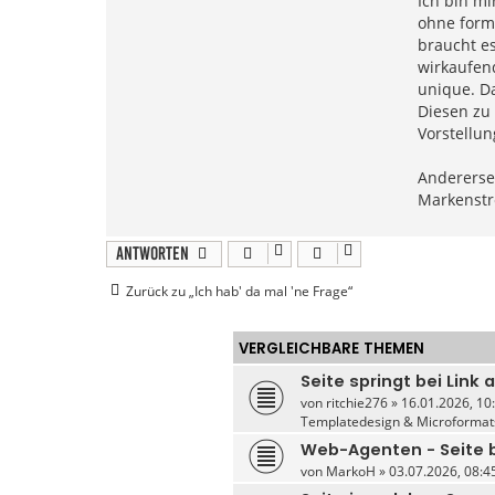
Ich bin mi
ohne form
braucht es
wirkaufen
unique. D
Diesen zu
Vorstellun
Andererse
Markenstre
Antworten
Zurück zu „Ich hab' da mal 'ne Frage“
VERGLEICHBARE THEMEN
Seite springt bei Link 
von
ritchie276
» 16.01.2026, 10:
Templatedesign & Microformat
Web-Agenten - Seite
von
MarkoH
» 03.07.2026, 08:45