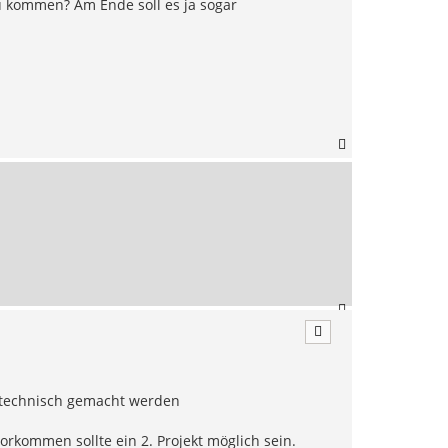
u kommen? Am Ende soll es ja sogar
N
a
c
h
o
b
e
n
N
a
c
h
o
b
X-technisch gemacht werden
e
n
rkommen sollte ein 2. Projekt möglich sein.