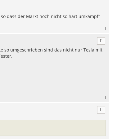
t, so dass der Markt noch nicht so hart umkämpft
N
a
c
h
xte so umgeschrieben sind das nicht nur Tesla mit
o
b
ester.
e
n
N
a
c
h
o
b
e
n