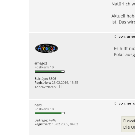
Natürlich w
Aktuell hab
ist. Das wi
B
arn
e
i
Es hilft n
t
r
Polar ausg
a
g
arnego2
PostRank 10
Beiträge:
3596
Registriert:
23.02.2016, 13:55
K
Kontaktdaten:
o
n
t
a
B
ner
nerd
k
e
PostRank 10
t
i
d
t
a
r
Beiträge:
4746
nico
t
a
Registriert:
15.02.2005, 04:02
e
g
Die U
n
v