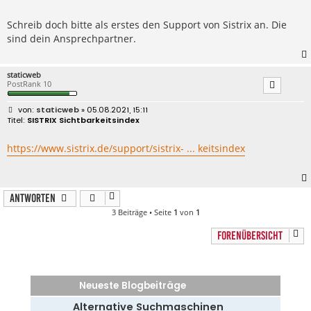
i
t
r
Schreib doch bitte als erstes den Support von Sistrix an. Die
a
sind dein Ansprechpartner.
g
staticweb
PostRank 10
B
staticweb
» 05.08.2021, 15:11
e
SISTRIX Sichtbarkeitsindex
i
t
r
https://www.sistrix.de/support/sistrix- ... keitsindex
a
g
Antworten
3 Beiträge • Seite
1
von
1
FORENÜBERSICHT
Neueste Blogbeiträge
Alternative Suchmaschinen