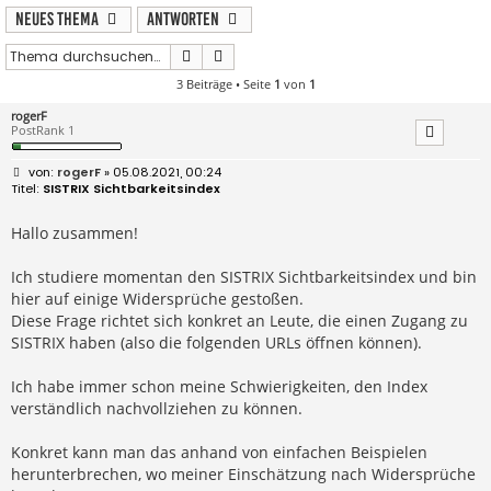
Neues Thema
Antworten
Suche
Erweiterte Suche
3 Beiträge • Seite
1
von
1
rogerF
PostRank 1
B
rogerF
» 05.08.2021, 00:24
e
SISTRIX Sichtbarkeitsindex
i
t
r
Hallo zusammen!
a
g
Ich studiere momentan den SISTRIX Sichtbarkeitsindex und bin
hier auf einige Widersprüche gestoßen.
Diese Frage richtet sich konkret an Leute, die einen Zugang zu
SISTRIX haben (also die folgenden URLs öffnen können).
Ich habe immer schon meine Schwierigkeiten, den Index
verständlich nachvollziehen zu können.
Konkret kann man das anhand von einfachen Beispielen
herunterbrechen, wo meiner Einschätzung nach Widersprüche