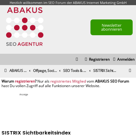
Herzlich willkommen im
SEO Forum
der ABAKUS Internet Marketing GmbH
Newsletter
abonnieren
Registrieren
Anmelden
S
ABAKUS Foren-Übersicht
Offpage, Social Media, Tools und andere Maßnahmen
SEO Tools & Suchmaschinenmarketing-Tools
SISTRIX Sichtbarkeitsindex
u
registrieren
registriertes Mitglied
c
h
Anzeige
e
SISTRIX Sichtbarkeitsindex