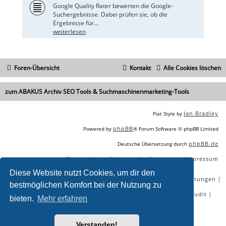
Google Quality Rater bewerten die Google-
Suchergebnisse. Dabei prüfen sie, ob die
Ergebnisse für...
weiterlesen
Foren-Übersicht
Kontakt
Alle Cookies löschen
zum ABAKUS Archiv SEO Tools & Suchmaschinenmarketing-Tools
Ian Bradley
Flat Style by
phpBB
Powered by
® Forum Software © phpBB Limited
phpBB.de
Deutsche Übersetzung durch
Datenschutz
Nutzungsbedingungen
Impressum
|
|
Diese Website nutzt Cookies, um dir den
|
|
|
|
SEO Agentur
SEO Blog
SEO Online Tools
SEO Dienstleistungen
bestmöglichen Komfort bei der Nutzung zu
|
|
|
|
SEO Workshops
SEO Beratung
Backlinks kaufen
SEO Audit
bieten.
Mehr erfahren
|
SEO Tools gratis
SEO-Konkurrenzanalyse
Verstanden!