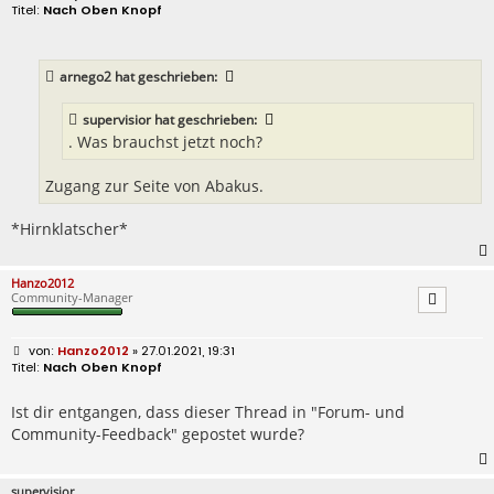
e
Nach Oben Knopf
i
t
r
a
arnego2
hat geschrieben:
g
supervisior
hat geschrieben:
. Was brauchst jetzt noch?
Zugang zur Seite von Abakus.
*Hirnklatscher*
Hanzo2012
Community-Manager
B
Hanzo2012
» 27.01.2021, 19:31
e
Nach Oben Knopf
i
t
r
Ist dir entgangen, dass dieser Thread in "Forum- und
a
Community-Feedback" gepostet wurde?
g
supervisior