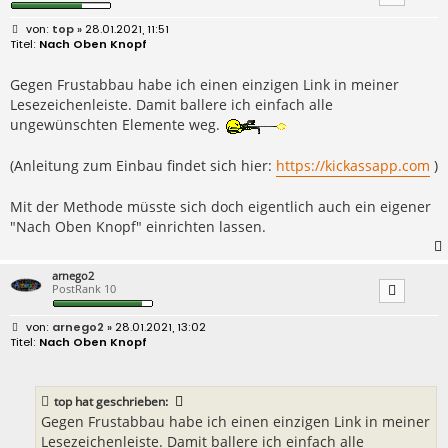
B
top
» 28.01.2021, 11:51
e
Nach Oben Knopf
i
t
r
Gegen Frustabbau habe ich einen einzigen Link in meiner
a
Lesezeichenleiste. Damit ballere ich einfach alle
g
ungewünschten Elemente weg.
(Anleitung zum Einbau findet sich hier:
https://kickassapp.com
)
Mit der Methode müsste sich doch eigentlich auch ein eigener
"Nach Oben Knopf" einrichten lassen.
arnego2
PostRank 10
B
arnego2
» 28.01.2021, 13:02
e
Nach Oben Knopf
i
t
r
a
top
hat geschrieben:
g
Gegen Frustabbau habe ich einen einzigen Link in meiner
Lesezeichenleiste. Damit ballere ich einfach alle