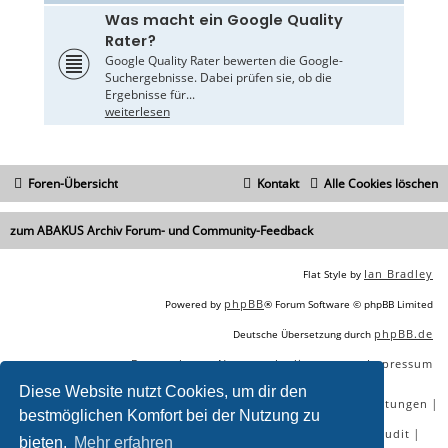
Was macht ein Google Quality
Rater?
Google Quality Rater bewerten die Google-
Suchergebnisse. Dabei prüfen sie, ob die
Ergebnisse für...
weiterlesen
Foren-Übersicht
Kontakt
Alle Cookies löschen
zum ABAKUS Archiv Forum- und Community-Feedback
Ian Bradley
Flat Style by
phpBB
Powered by
® Forum Software © phpBB Limited
phpBB.de
Deutsche Übersetzung durch
Datenschutz
Nutzungsbedingungen
Impressum
|
|
Diese Website nutzt Cookies, um dir den
|
|
|
|
SEO Agentur
SEO Blog
SEO Online Tools
SEO Dienstleistungen
bestmöglichen Komfort bei der Nutzung zu
|
|
|
|
SEO Workshops
SEO Beratung
Backlinks kaufen
SEO Audit
bieten.
Mehr erfahren