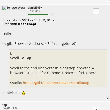
daniel5959
PostRank 9
B
daniel5959
» 27.01.2021, 20:57
e
Nach Oben Knopf
i
t
r
Hallo,
a
g
es gibt Browser-Add-ons, z.B. (nicht getestet)
Scroll To Top
Scroll to top and vice versa in a desktop browser. A
browser extension for Chrome, Firefox, Safari, Opera.
Quelle:
https://github.com/pratikabu/scrolltotop
daniel5959
top
PostRank 8