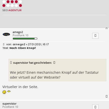
arnego2
PostRank 10
B
arnego2
» 27.01.2021, 16:17
e
Nach Oben Knopf
i
t
r
a
supervisior
hat geschrieben:
g
Wie jetzt? Einen mechanischen Knopf auf der Tastatur
oder virtuell auf der Webseite?
Virtueller in der Seite.
supervisior
PostRank 10