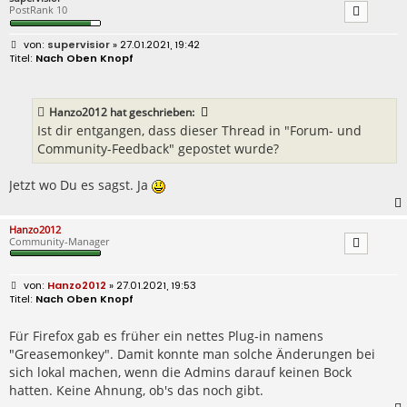
PostRank 10
B
supervisior
» 27.01.2021, 19:42
e
Nach Oben Knopf
i
t
r
a
Hanzo2012
hat geschrieben:
g
Ist dir entgangen, dass dieser Thread in "Forum- und
Community-Feedback" gepostet wurde?
Jetzt wo Du es sagst. Ja
Hanzo2012
Community-Manager
B
Hanzo2012
» 27.01.2021, 19:53
e
Nach Oben Knopf
i
t
r
Für Firefox gab es früher ein nettes Plug-in namens
a
"Greasemonkey". Damit konnte man solche Änderungen bei
g
sich lokal machen, wenn die Admins darauf keinen Bock
hatten. Keine Ahnung, ob's das noch gibt.