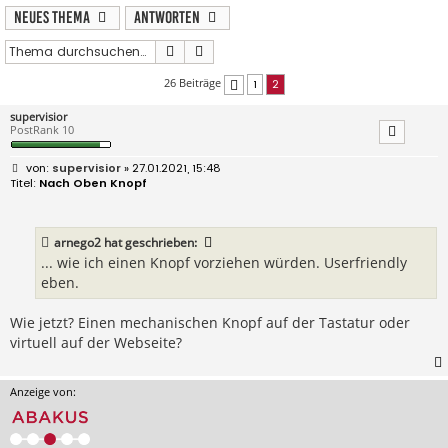
Neues Thema
Antworten
Suche
Erweiterte Suche
26 Beiträge
1
2
Vorherige
supervisior
PostRank 10
B
supervisior
» 27.01.2021, 15:48
e
Nach Oben Knopf
i
t
r
a
arnego2
hat geschrieben:
g
... wie ich einen Knopf vorziehen würden. Userfriendly
eben.
Wie jetzt? Einen mechanischen Knopf auf der Tastatur oder
virtuell auf der Webseite?
Anzeige von: