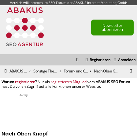
Herzlich willkommen im
SEO Forum
der ABAKUS Internet Marketing GmbH
Newsletter
abonnieren
Registrieren
Anmelden
S
ABAKUS Foren-Übersicht
Sonstige Themen
Forum- und Community-Feedback
Nach Oben Knopf
u
registrieren
registriertes Mitglied
c
h
Anzeige
e
Nach Oben Knopf