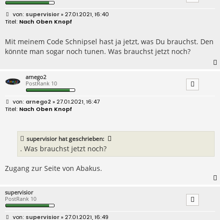
B
supervisior
» 27.01.2021, 16:40
e
Nach Oben Knopf
i
t
r
Mit meinem Code Schnipsel hast ja jetzt, was Du brauchst. Den
a
könnte man sogar noch tunen. Was brauchst jetzt noch?
g
arnego2
PostRank 10
B
arnego2
» 27.01.2021, 16:47
e
Nach Oben Knopf
i
t
r
a
supervisior
hat geschrieben:
g
. Was brauchst jetzt noch?
Zugang zur Seite von Abakus.
supervisior
PostRank 10
B
supervisior
» 27.01.2021, 16:49