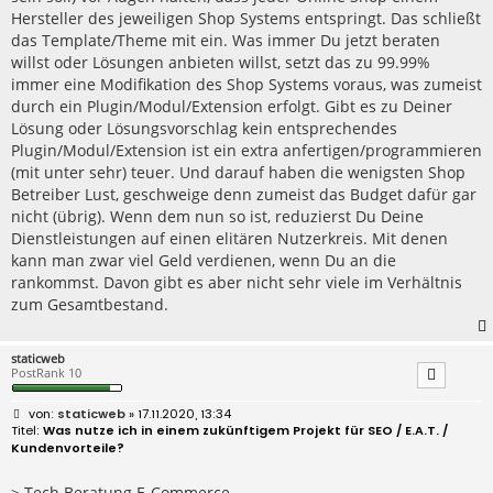
Hersteller des jeweiligen Shop Systems entspringt. Das schließt
das Template/Theme mit ein. Was immer Du jetzt beraten
willst oder Lösungen anbieten willst, setzt das zu 99.99%
immer eine Modifikation des Shop Systems voraus, was zumeist
durch ein Plugin/Modul/Extension erfolgt. Gibt es zu Deiner
Lösung oder Lösungsvorschlag kein entsprechendes
Plugin/Modul/Extension ist ein extra anfertigen/programmieren
(mit unter sehr) teuer. Und darauf haben die wenigsten Shop
Betreiber Lust, geschweige denn zumeist das Budget dafür gar
nicht (übrig). Wenn dem nun so ist, reduzierst Du Deine
Dienstleistungen auf einen elitären Nutzerkreis. Mit denen
kann man zwar viel Geld verdienen, wenn Du an die
rankommst. Davon gibt es aber nicht sehr viele im Verhältnis
zum Gesamtbestand.
staticweb
PostRank 10
B
staticweb
» 17.11.2020, 13:34
e
Was nutze ich in einem zukünftigem Projekt für SEO / E.A.T. /
i
Kundenvorteile?
t
r
a
> Tech Beratung E-Commerce.