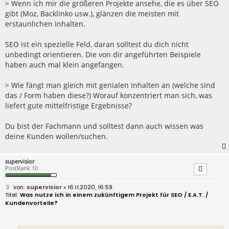
> Wenn ich mir die größeren Projekte ansehe, die es über SEO
gibt (Moz, Backlinko usw.), glänzen die meisten mit
erstaunlichen Inhalten.
SEO ist ein spezielle Feld, daran solltest du dich nicht
unbedingt orientieren. Die von dir angeführten Beispiele
haben auch mal klein angefangen.
> Wie fängt man gleich mit genialen Inhalten an (welche sind
das / Form haben diese?) Worauf konzentriert man sich, was
liefert gute mittelfristige Ergebnisse?
Du bist der Fachmann und solltest dann auch wissen was
deine Kunden wollen/suchen.
supervisior
PostRank 10
B
supervisior
» 16.11.2020, 16:59
e
Was nutze ich in einem zukünftigem Projekt für SEO / E.A.T. /
i
Kundenvorteile?
t
r
a
g