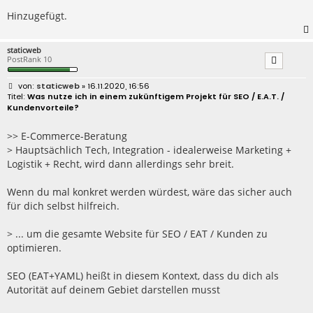
Hinzugefügt.
staticweb
PostRank 10
B
staticweb
» 16.11.2020, 16:56
e
Was nutze ich in einem zukünftigem Projekt für SEO / E.A.T. /
i
Kundenvorteile?
t
r
a
>> E-Commerce-Beratung
g
> Hauptsächlich Tech, Integration - idealerweise Marketing +
Logistik + Recht, wird dann allerdings sehr breit.
Wenn du mal konkret werden würdest, wäre das sicher auch
für dich selbst hilfreich.
> ... um die gesamte Website für SEO / EAT / Kunden zu
optimieren.
SEO (EAT+YAML) heißt in diesem Kontext, dass du dich als
Autorität auf deinem Gebiet darstellen musst