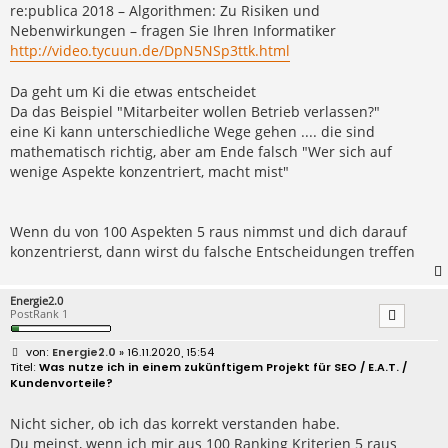
re:publica 2018 – Algorithmen: Zu Risiken und
Nebenwirkungen – fragen Sie Ihren Informatiker
http://video.tycuun.de/DpN5NSp3ttk.html
Da geht um Ki die etwas entscheidet
Da das Beispiel "Mitarbeiter wollen Betrieb verlassen?"
eine Ki kann unterschiedliche Wege gehen .... die sind
mathematisch richtig, aber am Ende falsch "Wer sich auf
wenige Aspekte konzentriert, macht mist"
Wenn du von 100 Aspekten 5 raus nimmst und dich darauf
konzentrierst, dann wirst du falsche Entscheidungen treffen
Energie2.0
PostRank 1
B
Energie2.0
» 16.11.2020, 15:54
e
Was nutze ich in einem zukünftigem Projekt für SEO / E.A.T. /
i
Kundenvorteile?
t
r
a
Nicht sicher, ob ich das korrekt verstanden habe.
g
Du meinst, wenn ich mir aus 100 Ranking Kriterien 5 raus