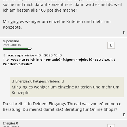
suche und mich darauf konzentriere, dann wird es nichts, weil
ich am besten alle 100 positive mache?
Mir ging es weniger um einzelne Kriterien und mehr um
Konzepte.
supervisior
PostRank 10
B
supervisior
» 16.11.2020, 16:16
e
Was nutze ich in einem zukünftigem Projekt für SEO / E.A.T. /
i
Kundenvorteile?
t
r
a
g
Energie2.0
hat geschrieben:
Mir ging es weniger um einzelne Kriterien und mehr um
Konzepte.
Du schreibst in Deinem Eingangs-Thread was von eCommerce
Beratung. Du meinst damit SEO Beratung für Online Shops?
Energie2.0
PostRank 1