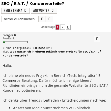
SEO / E.A.T. / Kundenvorteile?
Neues Thema
Antworten
Suche
Erweiterte Suche
20 Beiträge
1
2
Nächste
Energie2.0
PostRank 1
B
Energie2.0
» 16.11.2020, 11:46
e
Was nutze ich in einem zukünftigem Projekt für SEO / E.A.T. /
i
Kundenvorteile?
t
r
a
Hallo,
g
Ich plane ein neues Projekt im Bereich (Tech, Integration) E-
Commerce-Beratung. Dafür möchte ich einige Ideen /
Richtlinien einbringen, um die gesamte Website für SEO / EAT /
Kunden zu optimieren.
Ich denke über Trends / Leitfäden / Entscheidungen nach wie:
Ansatz von Medienunternehmen vs Bibliothek