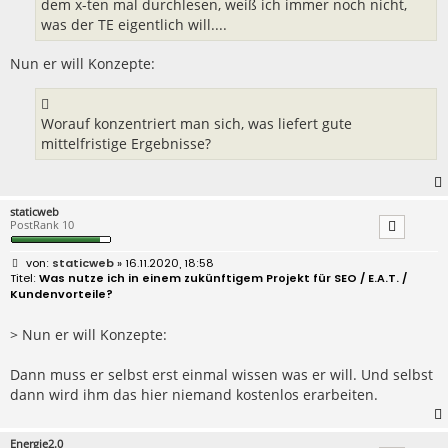
dem x-ten mal durchlesen, weiß ich immer noch nicht,
was der TE eigentlich will....
Nun er will Konzepte:
Worauf konzentriert man sich, was liefert gute
mittelfristige Ergebnisse?
staticweb
PostRank 10
B
staticweb
» 16.11.2020, 18:58
e
Was nutze ich in einem zukünftigem Projekt für SEO / E.A.T. /
i
Kundenvorteile?
t
r
a
> Nun er will Konzepte:
g
Dann muss er selbst erst einmal wissen was er will. Und selbst
dann wird ihm das hier niemand kostenlos erarbeiten.
Energie2.0