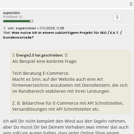
supervisior
PostRank 10
B
supervisior
» 17.11.2020, 11:38
e
Was nutze ich in einem zukünftigem Projekt für SEO / E.A.T. /
i
Kundenvorteile?
t
r
a
g
Energie2.0
hat geschrieben:
Als Beispiel eine konkrete Frage:
Tech Beratung E-Commerce.
Macht es Sinn, auf der Website auch eine Art
Firmenverzeichnis anzubieten mit Dienstleistern, die sich
im Randbereich etablieren mit ihren Leistungen.
Z. B. Bildarchive für E-Commerce mit API Schnittstellen,
Versandlösungen mit API Schnittstellen etc.
Ich will Dir nicht komplett den Wind aus den Segeln nehmen,
aber Du musst Dir bei Deinem Vorhaben (was immer das auch
sein soll) vor Augen halten, dass jeder Online Shop einem