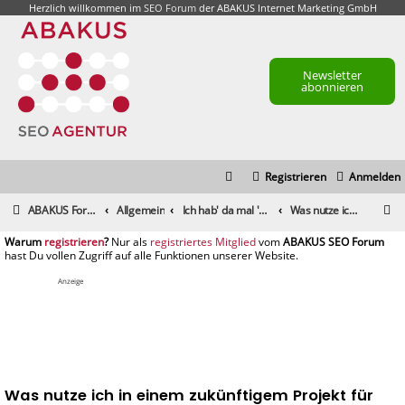
Herzlich willkommen im
SEO Forum
der ABAKUS Internet Marketing GmbH
Newsletter
abonnieren
Registrieren
Anmelden
S
ABAKUS Foren-Übersicht
Allgemein
Ich hab' da mal 'ne Frage
Was nutze ich in einem zukünftigem Projekt für SEO / E.A.T. / Kundenvorteile?
u
registrieren
registriertes Mitglied
c
h
Anzeige
e
Was nutze ich in einem zukünftigem Projekt für