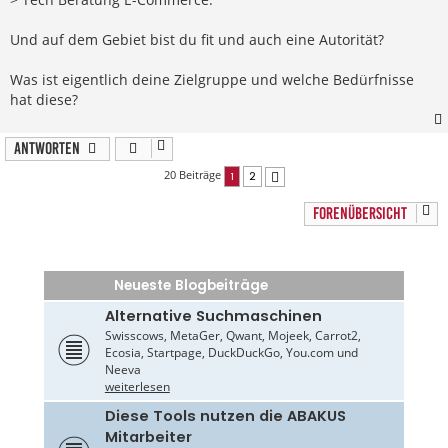
g
Und auf dem Gebiet bist du fit und auch eine Autorität?
Was ist eigentlich deine Zielgruppe und welche Bedürfnisse
hat diese?
Antworten
20 Beiträge
1
2
Nächste
FORENÜBERSICHT
Neueste Blogbeiträge
Alternative Suchmaschinen
Swisscows, MetaGer, Qwant, Mojeek, Carrot2,
Ecosia, Startpage, DuckDuckGo, You.com und
Neeva
weiterlesen
Diese Tools nutzen die ABAKUS
Mitarbeiter