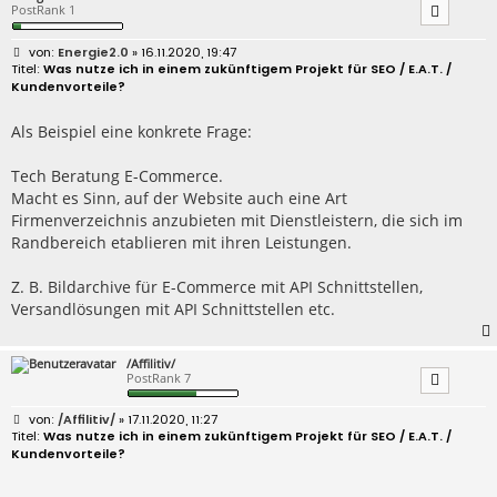
PostRank 1
B
Energie2.0
» 16.11.2020, 19:47
e
Was nutze ich in einem zukünftigem Projekt für SEO / E.A.T. /
i
Kundenvorteile?
t
r
a
Als Beispiel eine konkrete Frage:
g
Tech Beratung E-Commerce.
Macht es Sinn, auf der Website auch eine Art
Firmenverzeichnis anzubieten mit Dienstleistern, die sich im
Randbereich etablieren mit ihren Leistungen.
Z. B. Bildarchive für E-Commerce mit API Schnittstellen,
Versandlösungen mit API Schnittstellen etc.
/Affilitiv/
PostRank 7
B
/Affilitiv/
» 17.11.2020, 11:27
e
Was nutze ich in einem zukünftigem Projekt für SEO / E.A.T. /
i
Kundenvorteile?
t
r
a