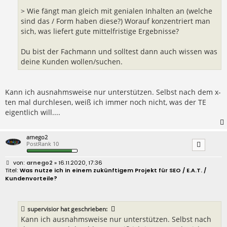
> Wie fängt man gleich mit genialen Inhalten an (welche
sind das / Form haben diese?) Worauf konzentriert man
sich, was liefert gute mittelfristige Ergebnisse?
Du bist der Fachmann und solltest dann auch wissen was
deine Kunden wollen/suchen.
Kann ich ausnahmsweise nur unterstützen. Selbst nach dem x-
ten mal durchlesen, weiß ich immer noch nicht, was der TE
eigentlich will....
arnego2
PostRank 10
B
arnego2
» 16.11.2020, 17:36
e
Was nutze ich in einem zukünftigem Projekt für SEO / E.A.T. /
i
Kundenvorteile?
t
r
a
g
supervisior
hat geschrieben:
Kann ich ausnahmsweise nur unterstützen. Selbst nach