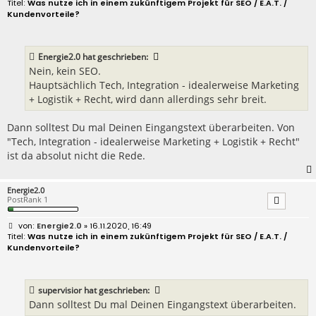
e
Was nutze ich in einem zukünftigem Projekt für SEO / E.A.T. /
i
Kundenvorteile?
t
r
a
g
Energie2.0
hat geschrieben:
Nein, kein SEO.
Hauptsächlich Tech, Integration - idealerweise Marketing
+ Logistik + Recht, wird dann allerdings sehr breit.
Dann solltest Du mal Deinen Eingangstext überarbeiten. Von
"Tech, Integration - idealerweise Marketing + Logistik + Recht"
ist da absolut nicht die Rede.
Energie2.0
PostRank 1
B
Energie2.0
» 16.11.2020, 16:49
e
Was nutze ich in einem zukünftigem Projekt für SEO / E.A.T. /
i
Kundenvorteile?
t
r
a
g
supervisior
hat geschrieben:
Dann solltest Du mal Deinen Eingangstext überarbeiten.