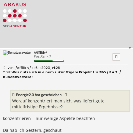
/Affilitiv/
PostRank 7
B
/Affilitiv/
» 16.11.2020, 14:28
e
Was nutze ich in einem zukünftigem Projekt für SEO / E.A.T. /
i
Kundenvorteile?
t
r
a
g
Energie2.0
hat geschrieben:
Worauf konzentriert man sich, was liefert gute
mittelfristige Ergebnisse?
konzentrieren = nur wenige Aspekte beachten
Da hab ich Gestern, geschaut