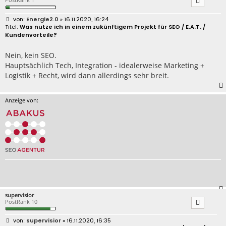
B
Energie2.0
» 16.11.2020, 16:24
e
Was nutze ich in einem zukünftigem Projekt für SEO / E.A.T. /
i
Kundenvorteile?
t
r
a
Nein, kein SEO.
g
Hauptsächlich Tech, Integration - idealerweise Marketing +
Logistik + Recht, wird dann allerdings sehr breit.
Anzeige von:
supervisior
PostRank 10
B
supervisior
» 16.11.2020, 16:35