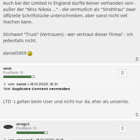
Auch bei der Limited in England dürfte keiner vorhanden sein -
außer der "Miss Nikola ..." - die vermutlich als "Strohfrau" zwar
offizielle Schriftstücke unterschreiben, aber sonst nicht viel
machen kann.
Stichwort "Trust" (Vertrauen) - wer vertraut dieser Firma? - ich
jedenfalls nicht.
daniel5959
swiat
PostRank 10
B
swiat
» 18.01.2020, 18:31
e
Duplicate Content vermeiden
i
t
r
LTD´s gelten beim User und nicht nur da, eher als unseriös.
a
g
arnego2
PostRank 10
B
arnego2
» 18.01.2020, 19:18