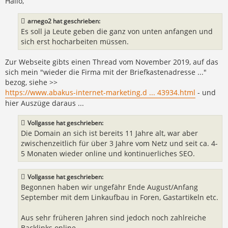
Hallo,
a
g
arnego2 hat geschrieben:
Es soll ja Leute geben die ganz von unten anfangen und
sich erst hocharbeiten müssen.
Zur Webseite gibts einen Thread vom November 2019, auf das
sich mein "wieder die Firma mit der Briefkastenadresse ..."
bezog, siehe >>
https://www.abakus-internet-marketing.d ... 43934.html
- und
hier Auszüge daraus ...
Vollgasse hat geschrieben:
Die Domain an sich ist bereits 11 Jahre alt, war aber
zwischenzeitlich für über 3 Jahre vom Netz und seit ca. 4-
5 Monaten wieder online und kontinuerliches SEO.
Vollgasse hat geschrieben:
Begonnen haben wir ungefähr Ende August/Anfang
September mit dem Linkaufbau in Foren, Gastartikeln etc.
Aus sehr früheren Jahren sind jedoch noch zahlreiche
Backlinks online, ...