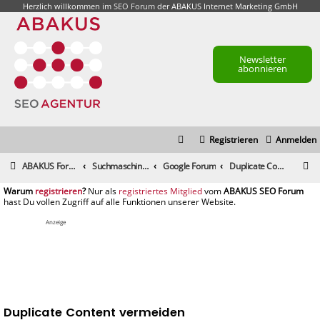
Herzlich willkommen im
SEO Forum
der ABAKUS Internet Marketing GmbH
Newsletter
abonnieren
Registrieren
Anmelden
S
ABAKUS Foren-Übersicht
Suchmaschinenmarketing (SEM) / Suchmaschinenoptimierung (SEO)
Google Forum
Duplicate Content vermeiden
u
registrieren
registriertes Mitglied
c
h
Anzeige
e
Duplicate Content vermeiden