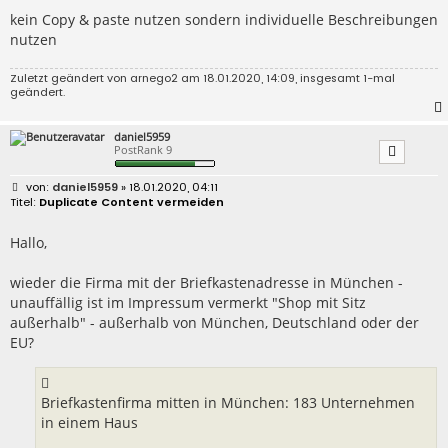
kein Copy & paste nutzen sondern individuelle Beschreibungen
nutzen
Zuletzt geändert von
arnego2
am 18.01.2020, 14:09, insgesamt 1-mal
geändert.
daniel5959
PostRank 9
B
daniel5959
» 18.01.2020, 04:11
e
Duplicate Content vermeiden
i
t
r
Hallo,
a
g
wieder die Firma mit der Briefkastenadresse in München -
unauffällig ist im Impressum vermerkt "Shop mit Sitz
außerhalb" - außerhalb von München, Deutschland oder der
EU?
Briefkastenfirma mitten in München: 183 Unternehmen
in einem Haus