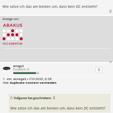
Wie setze ich das am besten um, dass kein DC entsteht?
Anzeige von:
arnego2
PostRank 10
B
arnego2
» 17.01.2020, 21:28
e
Duplicate Content vermeiden
i
t
r
a
Vollgasse
hat geschrieben:
g
Wie setze ich das am besten um, dass kein DC entsteht?