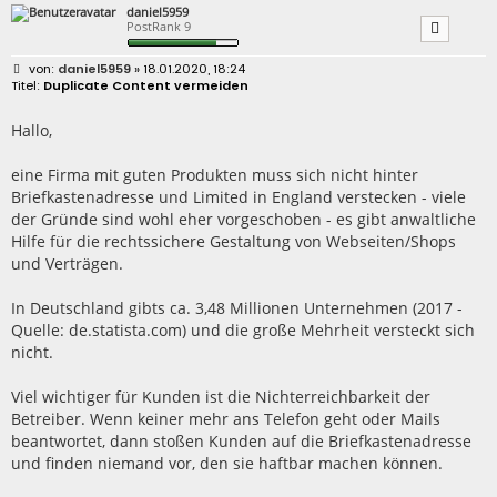
daniel5959
PostRank 9
B
daniel5959
» 18.01.2020, 18:24
e
Duplicate Content vermeiden
i
t
r
Hallo,
a
g
eine Firma mit guten Produkten muss sich nicht hinter
Briefkastenadresse und Limited in England verstecken - viele
der Gründe sind wohl eher vorgeschoben - es gibt anwaltliche
Hilfe für die rechtssichere Gestaltung von Webseiten/Shops
und Verträgen.
In Deutschland gibts ca. 3,48 Millionen Unternehmen (2017 -
Quelle: de.statista.com) und die große Mehrheit versteckt sich
nicht.
Viel wichtiger für Kunden ist die Nichterreichbarkeit der
Betreiber. Wenn keiner mehr ans Telefon geht oder Mails
beantwortet, dann stoßen Kunden auf die Briefkastenadresse
und finden niemand vor, den sie haftbar machen können.