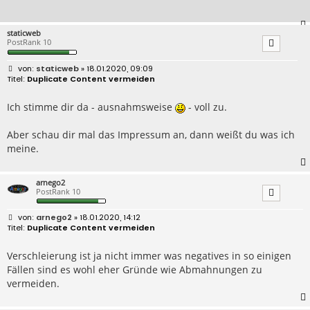
staticweb
PostRank 10
B
staticweb
» 18.01.2020, 09:09
e
Duplicate Content vermeiden
i
t
r
Ich stimme dir da - ausnahmsweise
- voll zu.
a
g
Aber schau dir mal das Impressum an, dann weißt du was ich
meine.
arnego2
PostRank 10
B
arnego2
» 18.01.2020, 14:12
e
Duplicate Content vermeiden
i
t
r
Verschleierung ist ja nicht immer was negatives in so einigen
a
Fällen sind es wohl eher Gründe wie Abmahnungen zu
g
vermeiden.