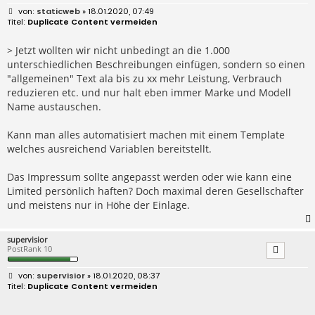
B
staticweb
» 18.01.2020, 07:49
e
Duplicate Content vermeiden
i
t
r
> Jetzt wollten wir nicht unbedingt an die 1.000
a
unterschiedlichen Beschreibungen einfügen, sondern so einen
g
"allgemeinen" Text ala bis zu xx mehr Leistung, Verbrauch
reduzieren etc. und nur halt eben immer Marke und Modell
Name austauschen.
Kann man alles automatisiert machen mit einem Template
welches ausreichend Variablen bereitstellt.
Das Impressum sollte angepasst werden oder wie kann eine
Limited persönlich haften? Doch maximal deren Gesellschafter
und meistens nur in Höhe der Einlage.
supervisior
PostRank 10
B
supervisior
» 18.01.2020, 08:37
e
Duplicate Content vermeiden
i
t
r