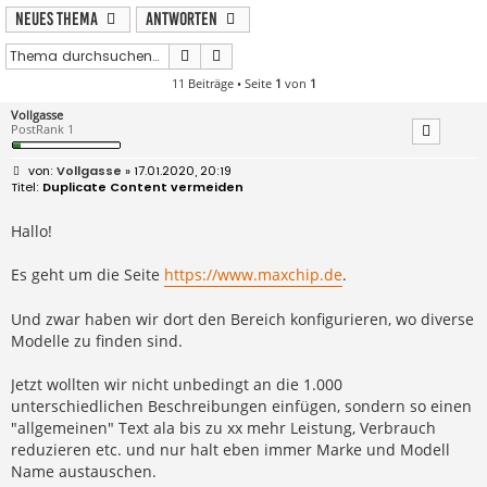
Neues Thema
Antworten
Suche
Erweiterte Suche
11 Beiträge • Seite
1
von
1
Vollgasse
PostRank 1
B
Vollgasse
» 17.01.2020, 20:19
e
Duplicate Content vermeiden
i
t
r
Hallo!
a
g
Es geht um die Seite
https://www.maxchip.de
.
Und zwar haben wir dort den Bereich konfigurieren, wo diverse
Modelle zu finden sind.
Jetzt wollten wir nicht unbedingt an die 1.000
unterschiedlichen Beschreibungen einfügen, sondern so einen
"allgemeinen" Text ala bis zu xx mehr Leistung, Verbrauch
reduzieren etc. und nur halt eben immer Marke und Modell
Name austauschen.