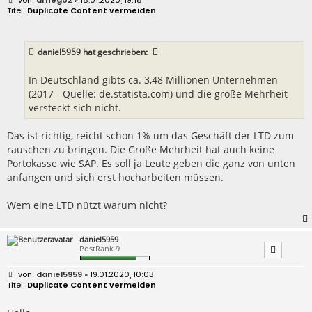
e
Duplicate Content vermeiden
i
t
r
a
daniel5959
hat geschrieben:
g
In Deutschland gibts ca. 3,48 Millionen Unternehmen
(2017 - Quelle: de.statista.com) und die große Mehrheit
versteckt sich nicht.
Das ist richtig, reicht schon 1% um das Geschäft der LTD zum
rauschen zu bringen. Die Große Mehrheit hat auch keine
Portokasse wie SAP. Es soll ja Leute geben die ganz von unten
anfangen und sich erst hocharbeiten müssen.
Wem eine LTD nützt warum nicht?
daniel5959
PostRank 9
B
daniel5959
» 19.01.2020, 10:03
e
Duplicate Content vermeiden
i
t
r