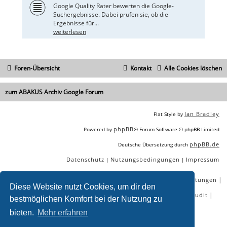
Google Quality Rater bewerten die Google-
Suchergebnisse. Dabei prüfen sie, ob die
Ergebnisse für...
weiterlesen
Foren-Übersicht
Kontakt
Alle Cookies löschen
zum ABAKUS Archiv Google Forum
Ian Bradley
Flat Style by
phpBB
Powered by
® Forum Software © phpBB Limited
phpBB.de
Deutsche Übersetzung durch
Datenschutz
Nutzungsbedingungen
Impressum
|
|
|
|
|
|
SEO Agentur
SEO Blog
SEO Online Tools
SEO Dienstleistungen
Diese Website nutzt Cookies, um dir den
|
|
|
|
SEO Workshops
SEO Beratung
Backlinks kaufen
SEO Audit
bestmöglichen Komfort bei der Nutzung zu
|
SEO Tools gratis
SEO-Konkurrenzanalyse
bieten.
Mehr erfahren