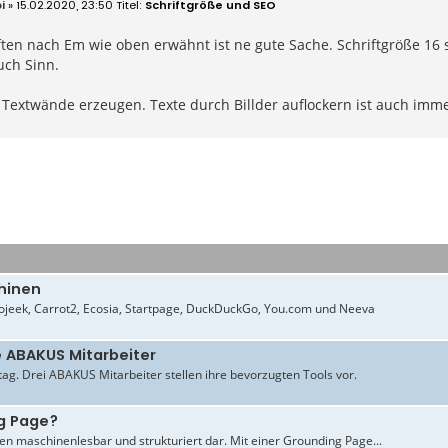
i
» 15.02.2020, 23:50
Schriftgröße und SEO
ten nach Em wie oben erwähnt ist ne gute Sache. Schriftgröße 16 
ch Sinn.
 Textwände erzeugen. Texte durch Billder auflockern ist auch imm
hinen
jeek, Carrot2, Ecosia, Startpage, DuckDuckGo, You.com und Neeva
e ABAKUS Mitarbeiter
ltag. Drei ABAKUS Mitarbeiter stellen ihre bevorzugten Tools vor.
g Page?
en maschinenlesbar und strukturiert dar. Mit einer Grounding Page...