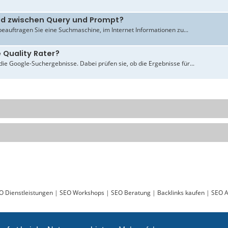
ied zwischen Query und Prompt?
beauftragen Sie eine Suchmaschine, im Internet Informationen zu...
 Quality Rater?
ie Google-Suchergebnisse. Dabei prüfen sie, ob die Ergebnisse für...
O Dienstleistungen
|
SEO Workshops
|
SEO Beratung
|
Backlinks kaufen
|
SEO A
Sie lesen gerade:
Schriftgröße und SEO - Seite 2 - ABAKUS