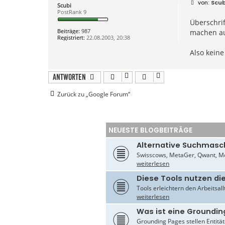
B
Scub
Scubi
e
PostRank 9
i
Überschrif
t
r
Beiträge:
987
machen au
a
Registriert:
22.08.2003, 20:38
g
Also keine
Antworten
Zurück zu „Google Forum“
NEUESTE BLOGBEITRÄGE
Alternative Suchmasc
Swisscows, MetaGer, Qwant, Mo
weiterlesen
Diese Tools nutzen di
Tools erleichtern den Arbeitsal
weiterlesen
Was ist eine Groundin
Grounding Pages stellen Entität