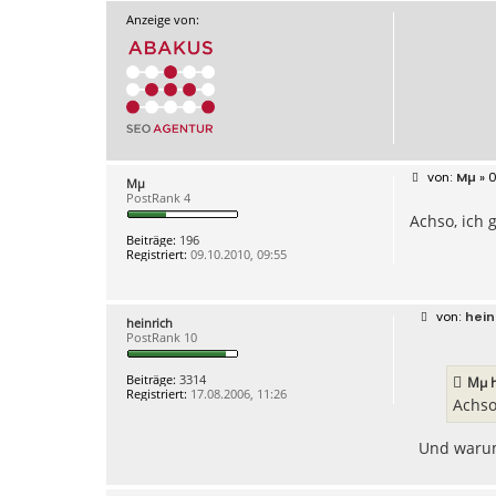
Anzeige von:
B
Mµ
» 0
Mµ
e
PostRank 4
i
Achso, ich 
t
r
Beiträge:
196
a
Registriert:
09.10.2010, 09:55
g
B
hein
heinrich
e
PostRank 10
i
t
r
Beiträge:
3314
Mµ
h
a
Registriert:
17.08.2006, 11:26
g
Achso
Und warum