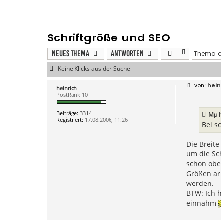
Schriftgröße und SEO
Neues Thema
Antworten
Keine Klicks aus der Suche
B
hein
heinrich
e
PostRank 10
i
t
r
Beiträge:
3314
Mµ
h
a
Registriert:
17.08.2006, 11:26
g
Bei s
Die Breite
um die Sc
schon oben
Größen arb
werden.
BTW: Ich 
einnahm