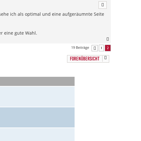
c
h
sehe ich als optimal und eine aufgeräumnte Seite
o
b
e
n
er eine gute Wahl.
N
a
19 Beiträge
1
2
Vorherige
c
h
FORENÜBERSICHT
o
b
e
n