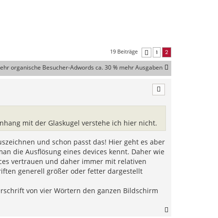
19 Beiträge
1
2
Vorherige
mehr organische Besucher-Adwords ca. 30 % mehr Ausgaben
hang mit der Glaskugel verstehe ich hier nicht.
auszeichnen und schon passt das! Hier geht es aber
n die Ausflösung eines devices kennt. Daher wie
ices vertrauen und daher immer mit relativen
ften generell größer oder fetter dargestellt
schrift von vier Wörtern den ganzen Bildschirm
N
a