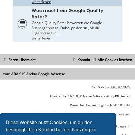
weiterlesen
Was macht ein Google Quality
Rater?
Google Quality Rater bewerten die Google-
Suchergebnisse. Dabei prüfen sie, ob die
Ergebnisse für...
weiterlesen
Foren-Übersicht
Kontakt
Alle Cookies löschen
zum ABAKUS Archiv Google Adsense
Ian Bradley
Flat Style by
phpBB
Powered by
® Forum Software © phpBB Limited
phpBB.de
Deutsche Übersetzung durch
Datenschutz
Nutzungsbedingungen
Impressum
|
|
Diese Website nutzt Cookies, um dir den
|
|
|
|
SEO Agentur
SEO Blog
SEO Online Tools
SEO Dienstleistungen
bestmöglichen Komfort bei der Nutzung zu