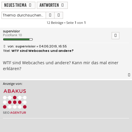
Neues Thema
Antworten
Suche
Erweiterte Suche
12 Beiträge • Seite
1
von
1
supervisior
PostRank 10
B
supervisior
» 04.06.2019, 16:55
e
WTF sind Webcaches und andere?
i
t
r
WTF sind Webcaches und andere? Kann mir das mal einer
a
erklären?
g
Anzeige von: