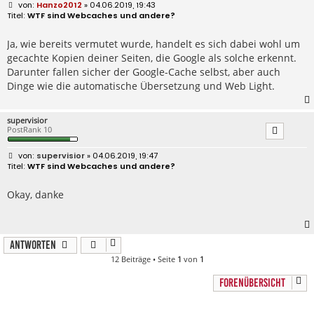
B
Hanzo2012
» 04.06.2019, 19:43
e
WTF sind Webcaches und andere?
i
t
r
Ja, wie bereits vermutet wurde, handelt es sich dabei wohl um
a
gecachte Kopien deiner Seiten, die Google als solche erkennt.
g
Darunter fallen sicher der Google-Cache selbst, aber auch
Dinge wie die automatische Übersetzung und Web Light.
supervisior
PostRank 10
B
supervisior
» 04.06.2019, 19:47
e
WTF sind Webcaches und andere?
i
t
r
Okay, danke
a
g
Antworten
12 Beiträge • Seite
1
von
1
FORENÜBERSICHT