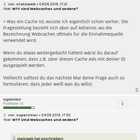
B
staticweb
» 04.06.2019, 17:12
e
WTF sind Webcaches und andere?
i
t
r
> Was ein Cache ist, wusste ich eigentlich schon vorher. Die
a
Fragestellung bezieht sich aber auf Adsense, wo die
g
Bezeichnung Webcaches oftmals für die Einnahmequelle
verwendet wird.
Wenn du etwas weitergedacht hättest wärst du darauf
gekommen, dass z.B. über diesen Cache Ads mit deiner ID
ausgespielt werden.
Vielleicht solltest du das nächste Mal deine Frage auch so
formulieren, dass jeder weiß was du willst.
supervisior
PostRank 10
B
supervisior
» 04.06.2019, 17:30
e
WTF sind Webcaches und andere?
i
t
r
a
staticweb hat geschrieben:
g