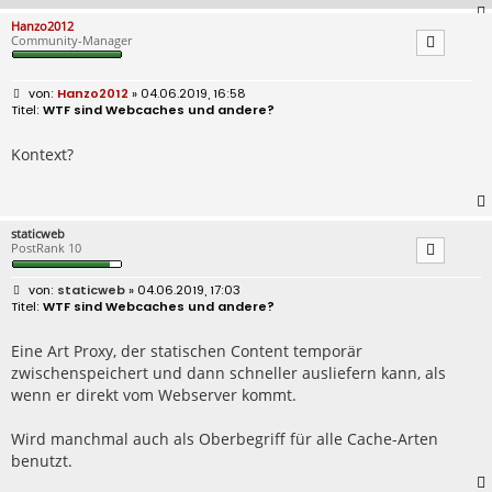
Hanzo2012
Community-Manager
B
Hanzo2012
» 04.06.2019, 16:58
e
WTF sind Webcaches und andere?
i
t
r
Kontext?
a
g
staticweb
PostRank 10
B
staticweb
» 04.06.2019, 17:03
e
WTF sind Webcaches und andere?
i
t
r
Eine Art Proxy, der statischen Content temporär
a
zwischenspeichert und dann schneller ausliefern kann, als
g
wenn er direkt vom Webserver kommt.
Wird manchmal auch als Oberbegriff für alle Cache-Arten
benutzt.