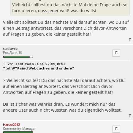
Vielleicht solltest du das nächste Mal deine Frage auch so
formulieren, dass jeder weiß was du willst.
Vielleicht solltest Du das nächste Mal darauf achten, wo Du auf
einen Beitrag antwortest, das verschont Dich davor Antworten
auf Fragen zu geben, die keiner gestellt hat?
staticweb
PostRank 10
B
staticweb
» 04.06.2019, 18:54
e
WTF sind Webcaches und andere?
i
t
r
> Vielleicht solltest Du das nächste Mal darauf achten, wo Du
a
auf einen Beitrag antwortest, das verschont Dich davor
g
Antworten auf Fragen zu geben, die keiner gestellt hat?
Da ist sicher was wahres dran. Es wundert mich nur das
andere User auch nicht wussten was du eigentlich wolltest.
Hanzo2012
Community-Manager