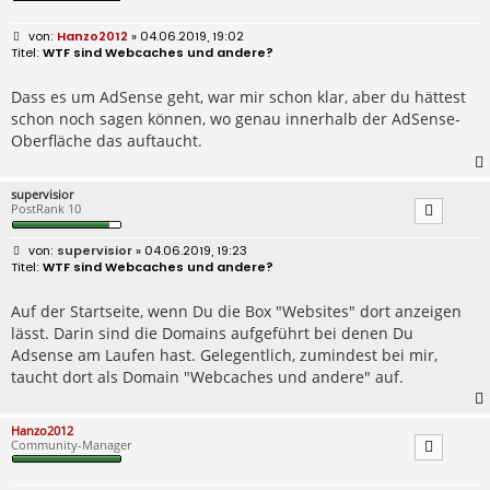
B
Hanzo2012
» 04.06.2019, 19:02
e
WTF sind Webcaches und andere?
i
t
r
Dass es um AdSense geht, war mir schon klar, aber du hättest
a
schon noch sagen können, wo genau innerhalb der AdSense-
g
Oberfläche das auftaucht.
supervisior
PostRank 10
B
supervisior
» 04.06.2019, 19:23
e
WTF sind Webcaches und andere?
i
t
r
Auf der Startseite, wenn Du die Box "Websites" dort anzeigen
a
lässt. Darin sind die Domains aufgeführt bei denen Du
g
Adsense am Laufen hast. Gelegentlich, zumindest bei mir,
taucht dort als Domain "Webcaches und andere" auf.
Hanzo2012
Community-Manager