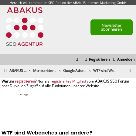
Herzlich willkommen im
SEO Forum
der ABAKUS Internet Marketing GmbH
Newsletter
abonnieren
Registrieren
Anmelden
S
ABAKUS Foren-Übersicht
Monetarisierung & Controlling
Google Adsense
WTF sind Webcaches und andere?
u
registrieren
registriertes Mitglied
c
h
Anzeige
e
WTF sind Webcaches und andere?